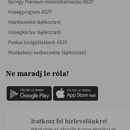
Gyöngy Prémium mobilalkalmazás ÁSZF
# kertészkedés
Hűségprogram ÁSZF
# virág
Adatkezelési tájékoztató
# DIY
Hűségkártya tájékoztató
# afázia
Patikai Szolgáltatások ÁSZF
# beszédzavar
Munkahelyi kedvezmény tájékoztató
# agyvérzés
# stroke
Ne maradj le róla!
# epilepszia
# telefon
# mobiltelefon
# kütyü
# mobil
# relaxáció
Iratkozz fel hírlevelünkre!
# autogén tréning
Nézd meg az aktuális kupon akciókat és