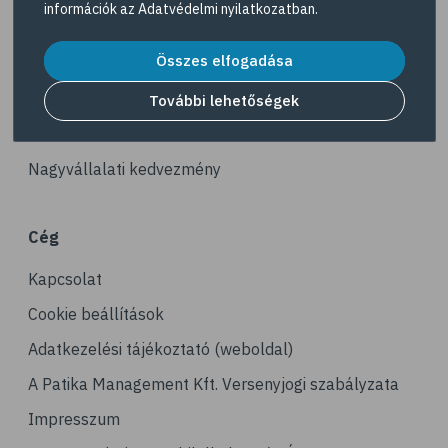
információk az
Adatvédelmi nyilatkozatban
.
# iskolai zaklatás
Akciós termékek
# online zaklatás
Összes elfogadása
Dermokozmetikumok
# bullying
Gyöngy Patika Magazin
További lehetőségek
# stresszcsökkentés
Patika kereső
# stresszoldás
Nagyvállalati kedvezmény
# társasjáték
# kirándulás
Cég
# horgászat
Kapcsolat
# horgászás
# önbecsülés
Cookie beállítások
# önértékelés
Adatkezelési tájékoztató (weboldal)
# érzések
A Patika Management Kft. Versenyjogi szabályzata
# érzelmek
Impresszum
# hobbi