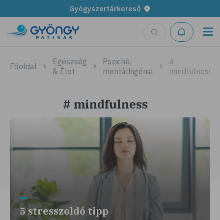
Gyógyszertárkereső
Egészség
Psziché,
#
Főoldal
& Élet
mentálhigénia
mindfulness
# mindfulness
5 stresszoldó tipp