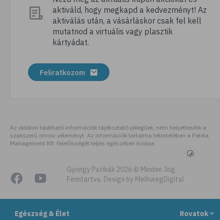
aktiváld, hogy megkapd a kedvezményt! Az
# mentálhigiénia
aktiválás után, a vásárláskor csak fel kell
# önismeret
mutatnod a virtuális vagy plasztik
kártyádat.
# önbizalom
# meditálás
Feliratkozom
# mindfulness
# séta
# pihenés
# lélek
Az oldalon található információk tájékoztató jellegűek, nem helyettesítik a
szakszerű orvosi véleményt. Az információk tartalma tekintetében a Patika
# kreativitás
Management Kft. felelősségét teljes egészében kizárja
# wellness
# álom
Gyöngy Patikák 2026 © Minden Jog
Fenntartva. Design by MelkwegDigital
# agy
# agyműködés
Egészség & Élet
Rovatok
# memória