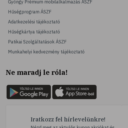
Gyöngy Prémium mobilalkalmazás ÁSZF
# kertészkedés
Hűségprogram ÁSZF
# virág
Adatkezelési tájékoztató
# DIY
Hűségkártya tájékoztató
# afázia
Patikai Szolgáltatások ÁSZF
# beszédzavar
Munkahelyi kedvezmény tájékoztató
# agyvérzés
# stroke
Ne maradj le róla!
# epilepszia
# telefon
# mobiltelefon
# kütyü
# mobil
# relaxáció
Iratkozz fel hírlevelünkre!
# autogén tréning
Nézd meg az aktuális kupon akciókat és