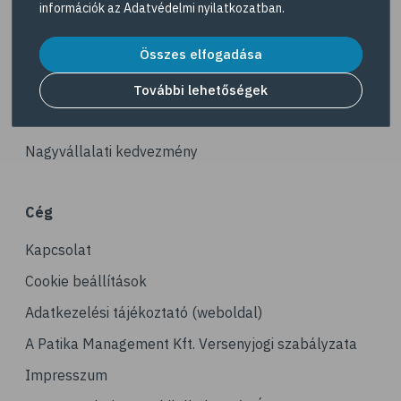
információk az
Adatvédelmi nyilatkozatban
.
# iskolai zaklatás
Akciós termékek
# online zaklatás
Összes elfogadása
Dermokozmetikumok
# bullying
Gyöngy Patika Magazin
További lehetőségek
# stresszcsökkentés
Patika kereső
# stresszoldás
Nagyvállalati kedvezmény
# társasjáték
# kirándulás
Cég
# horgászat
Kapcsolat
# horgászás
# önbecsülés
Cookie beállítások
# önértékelés
Adatkezelési tájékoztató (weboldal)
# érzések
A Patika Management Kft. Versenyjogi szabályzata
# érzelmek
Impresszum
# hobbi