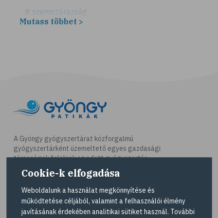
# szemszárazság
Mutass többet >
# játék
# számítógépes játék
# gyerek
# erőszak
# agresszió
# intelligencia
# lelki egyensúly
# netfüggőség
A Gyöngy gyógyszertárat közforgalmú
gyógyszertárként üzemeltető egyes gazdasági
# függőségek
társaságok felelnek az adott gyógyszertár
# szenvedélybetegség
működésért. A Gyöngy gyógyszertárak listáját és
Cookie-k elfogadása
elérhetőségeit a
Gyógyszertár kereső
oldalon
# cyberbullying
tekintheti meg.
Weboldalunk a használat megkönnyítése és
# bántalmazás
működtetése céljából, valamint a felhasználói élmény
Navigáció
javításának érdekében analitikai sütiket használ. További
# zaklatás