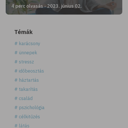
4 perc olvasás - 2023. június 02.
Témák
# karácsony
# ünnepek
# stressz
# időbeosztás
# háztartás
# takarítás
# család
# pszichológia
# célkitűzés
# látás