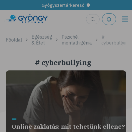
Gyógyszertárkereső
Egészség
Psziché,
#
Főoldal
& Élet
mentálhigénia
cyberbullying
# cyberbullying
Online zaklatás: mit tehetünk ellene?