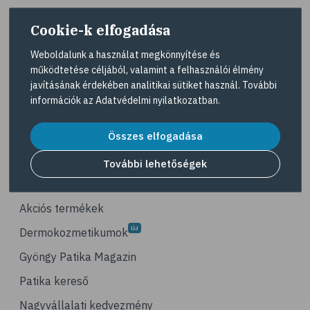
# agresszió
Cookie-k elfogadása
# intelligencia
# lelki egyensúly
Weboldalunk a használat megkönnyítése és
működtetése céljából, valamint a felhasználói élmény
# netfüggőség
A Gyöngy gyógyszertárat közforgalmú
javításának érdekében analitikai sütiket használ. További
gyógyszertárként üzemeltető egyes gazdasági
# függőségek
információk az
Adatvédelmi nyilatkozatban
.
társaságok felelnek az adott gyógyszertár
# szenvedélybetegség
működésért. A Gyöngy gyógyszertárak listáját és
elérhetőségeit a
Gyógyszertár kereső
oldalon
Összes elfogadása
# cyberbullying
tekintheti meg.
# bántalmazás
További lehetőségek
Navigáció
# zaklatás
# iskolai zaklatás
Akciós termékek
# online zaklatás
Dermokozmetikumok
# bullying
Gyöngy Patika Magazin
# stresszcsökkentés
Patika kereső
# stresszoldás
Nagyvállalati kedvezmény