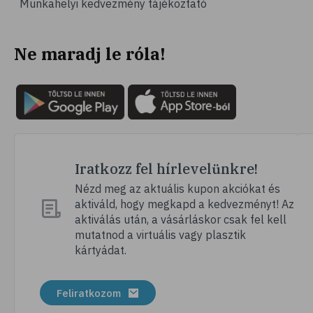
Munkahelyi kedvezmény tájékoztató
# agyvérzés
# stroke
Ne maradj le róla!
# epilepszia
# telefon
# mobiltelefon
# kütyü
# mobil
# relaxáció
Iratkozz fel hírlevelünkre!
# autogén tréning
Nézd meg az aktuális kupon akciókat és
aktiváld, hogy megkapd a kedvezményt! Az
# mentálhigiénia
aktiválás után, a vásárláskor csak fel kell
# önismeret
mutatnod a virtuális vagy plasztik
kártyádat.
# önbizalom
# meditálás
Feliratkozom
# mindfulness