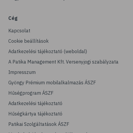
# társasjáték
# kirándulás
Cég
# horgászat
Kapcsolat
# horgászás
# önbecsülés
Cookie beállítások
# önértékelés
Adatkezelési tájékoztató (weboldal)
# érzések
A Patika Management Kft. Versenyjogi szabályzata
# érzelmek
Impresszum
# hobbi
Gyöngy Prémium mobilalkalmazás ÁSZF
# kertészkedés
Hűségprogram ÁSZF
# virág
Adatkezelési tájékoztató
# DIY
Hűségkártya tájékoztató
# afázia
Patikai Szolgáltatások ÁSZF
# beszédzavar