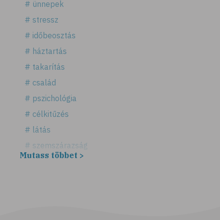
# ünnepek
# stressz
# időbeosztás
# háztartás
# takarítás
# család
# pszichológia
# célkitűzés
# látás
# szemszárazság
Mutass többet >
# játék
# számítógépes játék
# gyerek
# erőszak