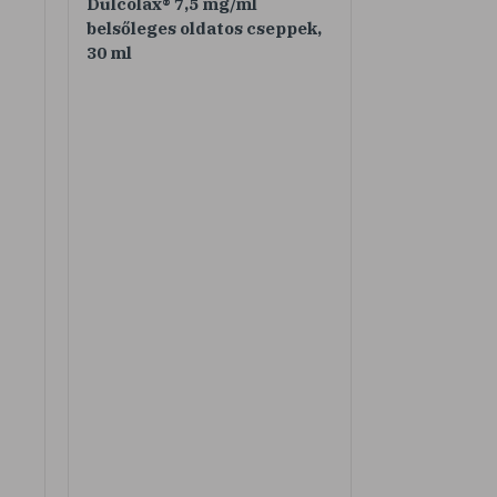
Dulcolax® 7,5 mg/ml
belsőleges oldatos cseppek,
30 ml