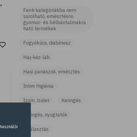
,
fenti kategóriákba nem
sorolható, emésztésre,
gyomor- és bélbántalmakra
ható termékek
Fogyókúra, diabétesz
Haj-kéz-láb
Hasi panaszok, emésztés
Intim Higiénia
Izom, ízület
Keringés
Keringés, nyugtatók
használói
Kiválasztás