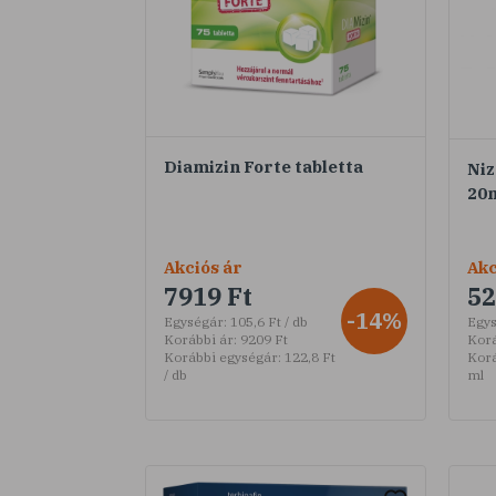
Diamizin Forte tabletta
Niz
20
Akciós ár
Akc
7919 Ft
52
-14%
Egységár:
105,6 Ft / db
Egys
Korábbi ár:
9209 Ft
Korá
Korábbi egységár:
122,8 Ft
Korá
/ db
ml