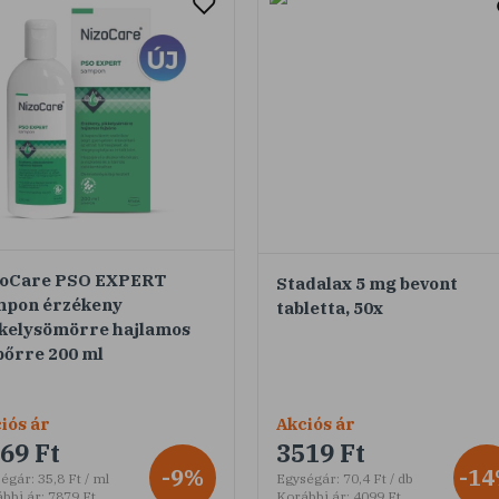
zoCare PSO EXPERT
Stadalax 5 mg bevont
mpon érzékeny
tabletta, 50x
kelysömörre hajlamos
bőrre 200 ml
iós ár
Akciós ár
69 Ft
3519 Ft
-9%
-1
égár:
35,8 Ft / ml
Egységár:
70,4 Ft / db
bbi ár:
7879 Ft
Korábbi ár:
4099 Ft