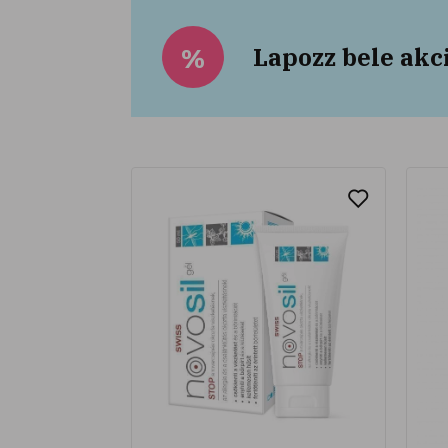
Lapozz bele akc
%