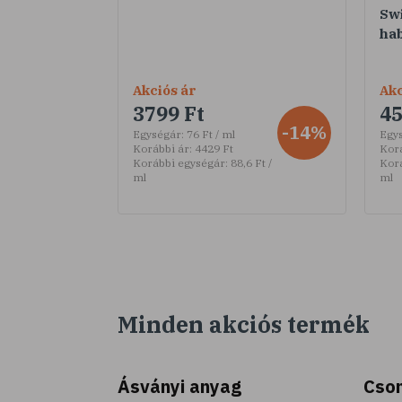
Sw
ha
Akciós ár
Akc
3799 Ft
45
-14%
Egységár:
76 Ft / ml
Egy
Korábbi ár:
4429 Ft
Korá
Korábbi egységár:
88,6 Ft /
Kor
ml
ml
Minden akciós termék
Ásványi anyag
Cson