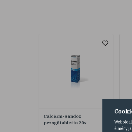
Cooki
Calcium-Sandoz
Bé
Weboldalu
pezsgőtabletta 20x
fil
élmény ja