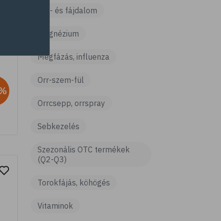
t
Láz- és fájdalom
Magnézium
Megfázás, influenza
Orr-szem-fül
5%
Orrcsepp, orrspray
Sebkezelés
Szezonális OTC termékek
(Q2-Q3)
Torokfájás, köhögés
Vitaminok