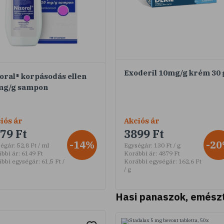
Exoderil 10mg/g krém 30 
oral® korpásodás ellen
mg/g sampon
iós ár
Akciós ár
79 Ft
3899 Ft
-14%
-2
égár:
52,8 Ft / ml
Egységár:
130 Ft / g
bbi ár:
6149 Ft
Korábbi ár:
4879 Ft
bbi egységár:
61,5 Ft /
Korábbi egységár:
162,6 Ft
/ g
Hasi panaszok, emész