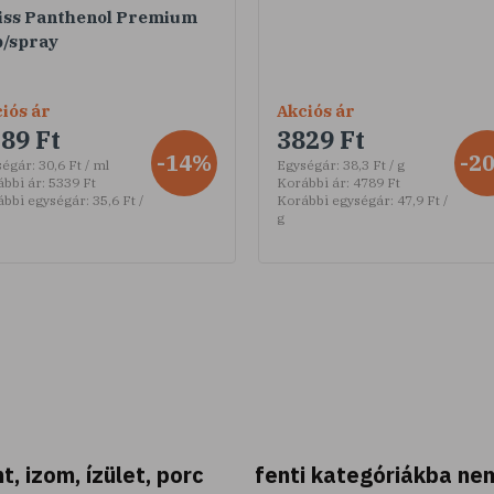
iss Panthenol Premium
b/spray
iós ár
Akciós ár
89 Ft
3829 Ft
-14%
-2
ségár:
30,6 Ft / ml
Egységár:
38,3 Ft / g
bbi ár:
5339 Ft
Korábbi ár:
4789 Ft
ábbi egységár:
35,6 Ft /
Korábbi egységár:
47,9 Ft /
g
t, izom, ízület, porc
fenti kategóriákba ne