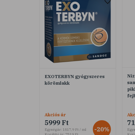
Ni
EXOTERBYN gyógyszeres
sa
körömlakk
pik
fej
Akciós ár
Akc
5999 Ft
71
-20%
Egységár:
1817,9 Ft / ml
Egys
Korábbi ár:
7519 Ft
Korá