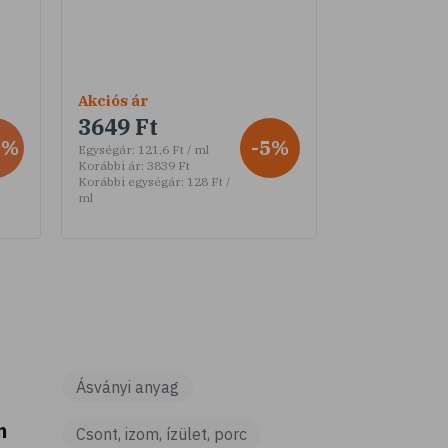
Akciós ár
3649 Ft
0%
-5%
Egységár:
121,6 Ft / ml
Korábbi ár:
3839 Ft
Korábbi egységár:
128 Ft /
ml
Ásványi anyag
m
Csont, izom, ízület, porc