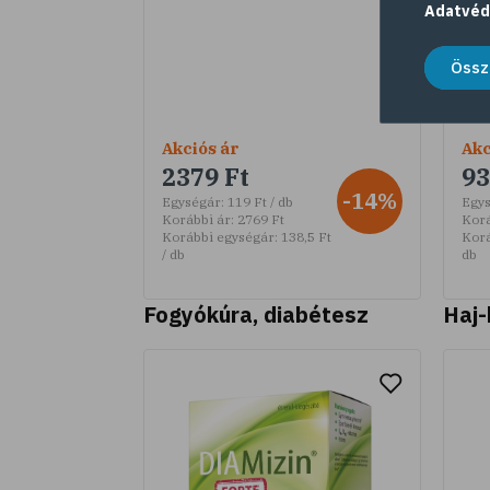
Adatvéd
Össz
Akciós ár
Akc
2379 Ft
93
-14%
Egységár:
119 Ft / db
Egys
Korábbi ár:
2769 Ft
Korá
Korábbi egységár:
138,5 Ft
Korá
/ db
db
Fogyókúra, diabétesz
Haj-