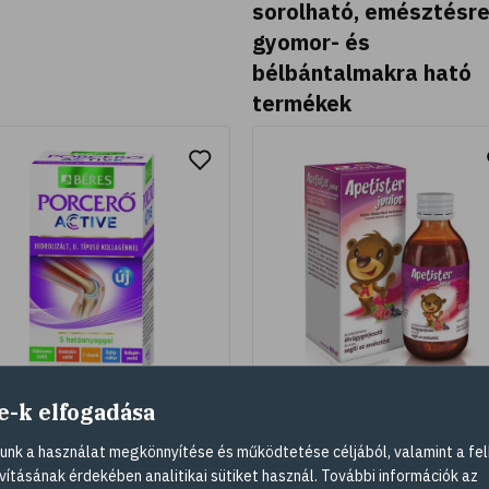
sorolható, emésztésre
gyomor- és
bélbántalmakra ható
termékek
e-k elfogadása
res Porcerő ACTIVE
Apetister junior
nk a használat megkönnyítése és működtetése céljából, valamint a fel
mtabletta, 120 db
feketeribizlilé
vításának érdekében analitikai sütiket használ. További információk az
koncentrátumot, növényi