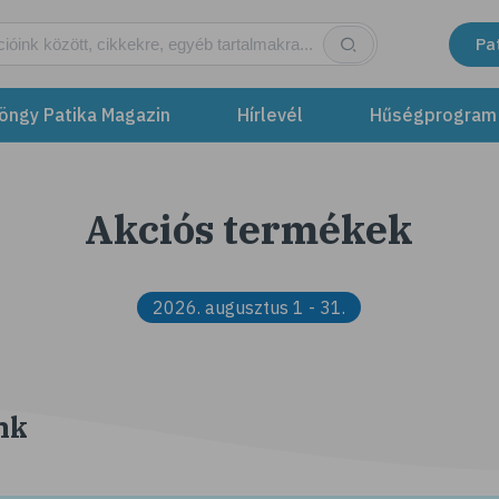
Pa
öngy Patika Magazin
Hírlevél
Hűségprogram
Akciós termékek
2026. augusztus 1 - 31.
nk