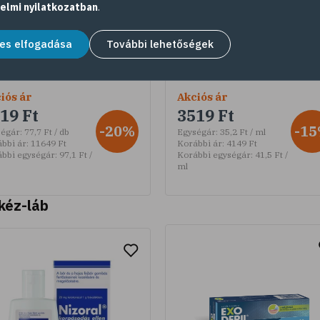
elmi nyilatkozatban
.
kivonatokat és vitaminoka
tartalmazó étrend-
kiegészítő oldat, 100 ml
es elfogadása
További lehetőségek
iós ár
Akciós ár
19 Ft
3519 Ft
-20%
-1
égár:
77,7 Ft / db
Egységár:
35,2 Ft / ml
bbi ár:
11649 Ft
Korábbi ár:
4149 Ft
bbi egységár:
97,1 Ft /
Korábbi egységár:
41,5 Ft /
ml
kéz-láb