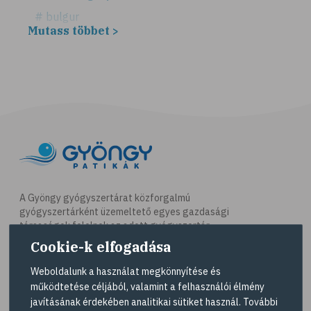
# bulgur
Mutass többet >
# köles
# puffadás
# vegetáriánus
# vegán
# vöröslencse
# reformköret
# GI index
# magnézium
A Gyöngy gyógyszertárat közforgalmú
gyógyszertárként üzemeltető egyes gazdasági
# B-vitamin
társaságok felelnek az adott gyógyszertár
# folsav
működésért. A Gyöngy gyógyszertárak listáját és
Cookie-k elfogadása
elérhetőségeit a
Gyógyszertár kereső
oldalon
# E-vitamin
tekintheti meg.
Weboldalunk a használat megkönnyítése és
# élelmi rostok
működtetése céljából, valamint a felhasználói élmény
Navigáció
javításának érdekében analitikai sütiket használ. További
# gluténérzékenység