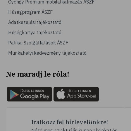
Gyöngy Prémium mobilalkalmazás ÁSZF
Hűségprogram ÁSZF
Adatkezelési tájékoztató
Hűségkártya tájékoztató
Patikai Szolgáltatások ÁSZF
Munkahelyi kedvezmény tájékoztató
Ne maradj le róla!
Iratkozz fel hírlevelünkre!
Nézd meg az aktuális kupon akciókat és