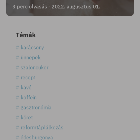
3 perc olvasás - 2022. augusztus 01.
Témák
# karácsony
# ünnepek
# szaloncukor
# recept
# kávé
# koffein
# gasztronómia
# köret
# reformtáplálkozás
# édesburgonya