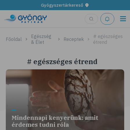
Gyógyszertárkereső
Egészség
# egészséges
Főoldal
Receptek
& Élet
étrend
# egészséges étrend
Mindennapi kenyerünk: amit
érdemes tudni róla