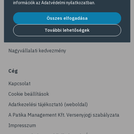
információk az
Adatvédelmi nyilatkozatban
.
# vas
Akciós termékek
# gluténmentes
Összes elfogadása
Dermokozmetikumok
# quinoa
Gyöngy Patika Magazin
További lehetőségek
# szelén
Patika kereső
# kuszkusz
Nagyvállalati kedvezmény
# hajdina
# fogyókúra
Cég
# egészséges étrend
Kapcsolat
# kenyér
# gabona
Cookie beállítások
Adatkezelési tájékoztató (weboldal)
A Patika Management Kft. Versenyjogi szabályzata
Impresszum