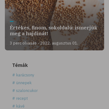
Értékes, finom, sokoldalú: ismerjük
meg a hajdinát!
3 perc olvasás - 2022. augusztus 01.
Témák
# karácsony
# ünnepek
# szaloncukor
# recept
# kávé