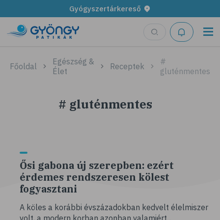
Gyógyszertárkereső
Egészség &
#
Főoldal
Receptek
Élet
gluténmentes
# gluténmentes
Ősi gabona új szerepben: ezért
érdemes rendszeresen kölest
fogyasztani
A köles a korábbi évszázadokban kedvelt élelmiszer
volt, a modern korban azonban valamiért...