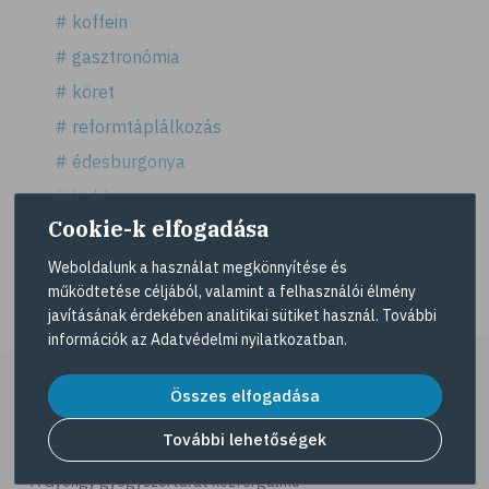
# koffein
# gasztronómia
# köret
# reformtáplálkozás
# édesburgonya
# bulgur
Mutass többet >
Cookie-k elfogadása
# köles
# puffadás
Weboldalunk a használat megkönnyítése és
működtetése céljából, valamint a felhasználói élmény
# vegetáriánus
javításának érdekében analitikai sütiket használ. További
# vegán
információk az
Adatvédelmi nyilatkozatban
.
# vöröslencse
Összes elfogadása
# reformköret
További lehetőségek
# GI index
# magnézium
A Gyöngy gyógyszertárat közforgalmú