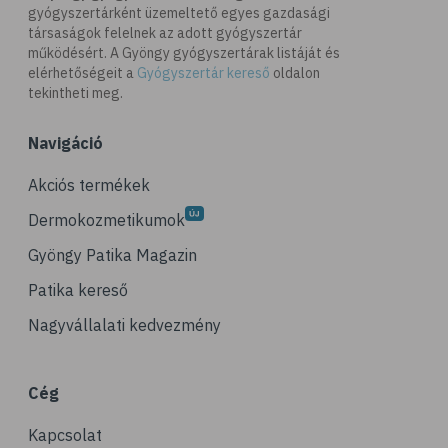
gyógyszertárként üzemeltető egyes gazdasági
# B-vitamin
társaságok felelnek az adott gyógyszertár
# folsav
működésért. A Gyöngy gyógyszertárak listáját és
elérhetőségeit a
Gyógyszertár kereső
oldalon
# E-vitamin
tekintheti meg.
# élelmi rostok
Navigáció
# gluténérzékenység
# vas
Akciós termékek
# gluténmentes
Dermokozmetikumok
# quinoa
Gyöngy Patika Magazin
# szelén
Patika kereső
# kuszkusz
Nagyvállalati kedvezmény
# hajdina
# fogyókúra
Cég
# egészséges étrend
Kapcsolat
# kenyér