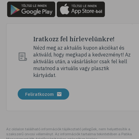
Iratkozz fel hírlevelünkre!
Nézd meg az aktuális kupon akciókat és
aktiváld, hogy megkapd a kedvezményt! Az
aktiválás után, a vásárláskor csak fel kell
mutatnod a virtuális vagy plasztik
kártyádat.
Feliratkozom
Az oldalon található információk tájékoztató jellegűek, nem helyettesítik a
szakszerű orvosi véleményt. Az információk tartalma tekintetében a Patika
Management Kft. felelősségét teljes egészében kizárja