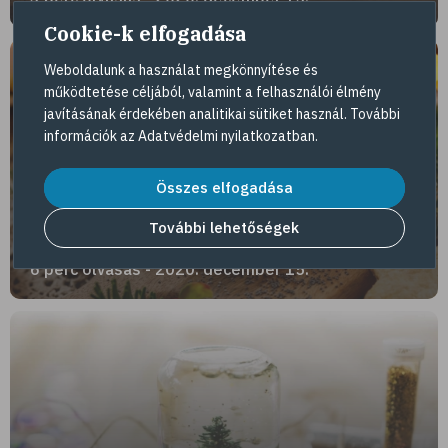
Cookie-k elfogadása
Weboldalunk a használat megkönnyítése és
működtetése céljából, valamint a felhasználói élmény
javításának érdekében analitikai sütiket használ. További
információk az
Adatvédelmi nyilatkozatban
.
Összes elfogadása
Karácsonyi menü egészséggel
fűszerezve
További lehetőségek
6 perc olvasás - 2020. december 15.