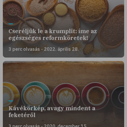
Cseréljük le a krumplit: íme az
egészséges reformköretek!
3 perc olvasás - 2022. április 28.
Kávékörkép, avagy mindent a
feketéről
3 perc olvasás - 2020. december 15.