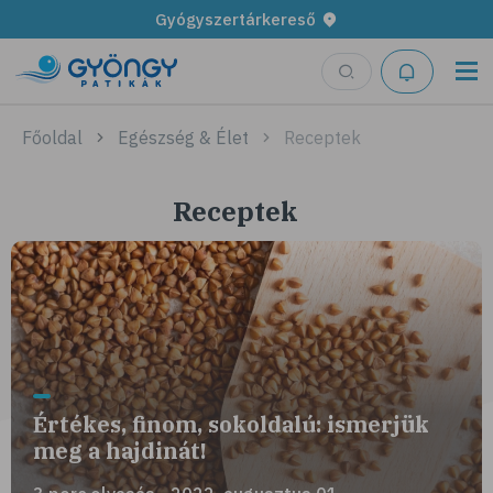
Gyógyszertárkereső
Főoldal
Egészség & Élet
Receptek
Receptek
Értékes, finom, sokoldalú: ismerjük
meg a hajdinát!