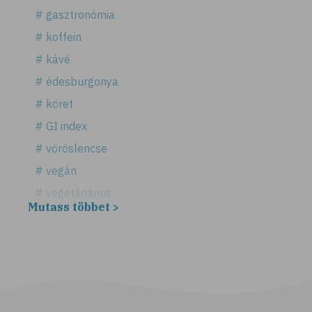
# gasztronómia
# koffein
# kávé
# édesburgonya
# köret
# GI index
# vöröslencse
# vegán
# vegetáriánus
Mutass többet >
# puffadás
# bulgur
# E-vitamin
# élelmi rostok
# köles