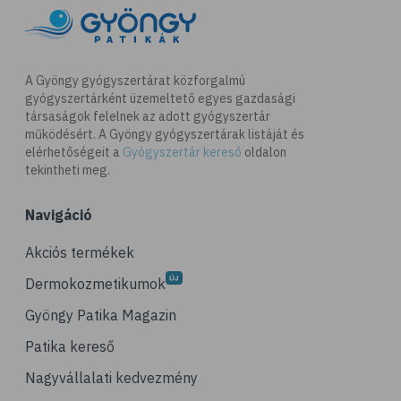
# vas
# folsav
# B-vitamin
A Gyöngy gyógyszertárat közforgalmú
gyógyszertárként üzemeltető egyes gazdasági
# magnézium
társaságok felelnek az adott gyógyszertár
# quinoa
működésért. A Gyöngy gyógyszertárak listáját és
elérhetőségeit a
Gyógyszertár kereső
oldalon
# kuszkusz
tekintheti meg.
# szelén
Navigáció
# gabona
# kenyér
Akciós termékek
# fogyókúra
Dermokozmetikumok
# reformköret
Gyöngy Patika Magazin
# reformtáplálkozás
Patika kereső
# gluténérzékenység
Nagyvállalati kedvezmény
# recept