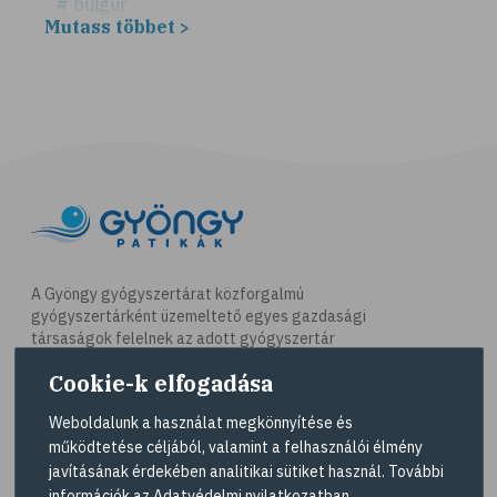
# bulgur
Mutass többet >
# köles
# puffadás
# vegetáriánus
# vegán
# vöröslencse
# reformköret
# GI index
# magnézium
A Gyöngy gyógyszertárat közforgalmú
gyógyszertárként üzemeltető egyes gazdasági
# B-vitamin
társaságok felelnek az adott gyógyszertár
# folsav
működésért. A Gyöngy gyógyszertárak listáját és
Cookie-k elfogadása
elérhetőségeit a
Gyógyszertár kereső
oldalon
# E-vitamin
tekintheti meg.
Weboldalunk a használat megkönnyítése és
# élelmi rostok
működtetése céljából, valamint a felhasználói élmény
Navigáció
# gluténérzékenység
javításának érdekében analitikai sütiket használ. További
információk az
Adatvédelmi nyilatkozatban
.