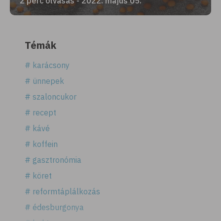
2 perc olvasás - 2022. május 05.
Témák
# karácsony
# ünnepek
# szaloncukor
# recept
# kávé
# koffein
# gasztronómia
# köret
# reformtáplálkozás
# édesburgonya