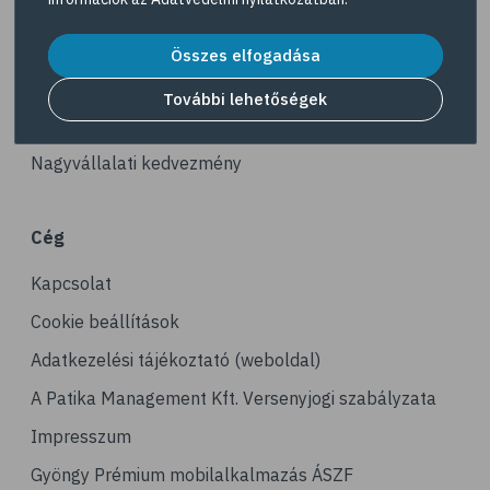
# vas
Akciós termékek
# gluténmentes
Dermokozmetikumok
Összes elfogadása
# quinoa
Gyöngy Patika Magazin
További lehetőségek
# szelén
Patika kereső
# kuszkusz
Nagyvállalati kedvezmény
# hajdina
# fogyókúra
Cég
# egészséges étrend
Kapcsolat
# kenyér
# gabona
Cookie beállítások
Adatkezelési tájékoztató (weboldal)
A Patika Management Kft. Versenyjogi szabályzata
Impresszum
Gyöngy Prémium mobilalkalmazás ÁSZF