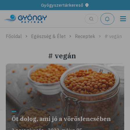
Gyógyszertárkereső
Főoldal
Egészség & Élet
Receptek
# vegán
# vegán
Öt dolog, ami jó a vöröslencsében