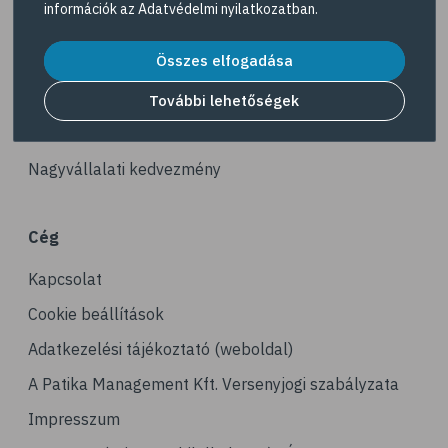
információk az
Adatvédelmi nyilatkozatban
.
# vas
Akciós termékek
# gluténmentes
Összes elfogadása
Dermokozmetikumok
# quinoa
Gyöngy Patika Magazin
További lehetőségek
# szelén
Patika kereső
# kuszkusz
Nagyvállalati kedvezmény
# hajdina
# fogyókúra
Cég
# egészséges étrend
Kapcsolat
# kenyér
# gabona
Cookie beállítások
Adatkezelési tájékoztató (weboldal)
A Patika Management Kft. Versenyjogi szabályzata
Impresszum