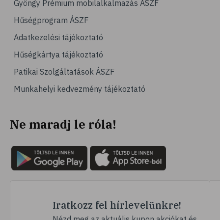
Gyöngy Prémium mobilalkalmazás ÁSZF
Hűségprogram ÁSZF
Adatkezelési tájékoztató
Hűségkártya tájékoztató
Patikai Szolgáltatások ÁSZF
Munkahelyi kedvezmény tájékoztató
Ne maradj le róla!
Iratkozz fel hírlevelünkre!
Nézd meg az aktuális kupon akciókat és