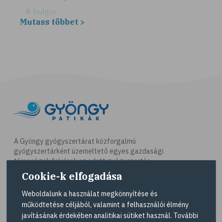
# bulgur
Mutass többet >
# köles
# puffadás
# vegetáriánus
# vegán
# vöröslencse
# reformköret
# GI index
# magnézium
A Gyöngy gyógyszertárat közforgalmú
gyógyszertárként üzemeltető egyes gazdasági
# B-vitamin
társaságok felelnek az adott gyógyszertár
# folsav
működésért. A Gyöngy gyógyszertárak listáját és
Cookie-k elfogadása
elérhetőségeit a
Gyógyszertár kereső
oldalon
# E-vitamin
tekintheti meg.
Weboldalunk a használat megkönnyítése és
# élelmi rostok
működtetése céljából, valamint a felhasználói élmény
Navigáció
javításának érdekében analitikai sütiket használ. További
# gluténérzékenység