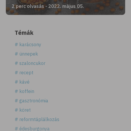
2 perc olvasás - 2022. május 05.
Témák
# karácsony
# ünnepek
# szaloncukor
# recept
# kávé
# koffein
# gasztronómia
# köret
# reformtáplálkozás
# édesburgonya