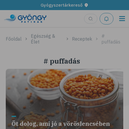
Gyógyszertárkereső
Egészség &
#
Főoldal
Receptek
Élet
puffadás
# puffadás
Öt dolog, ami jó a vöröslencsében