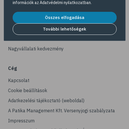
információk az
Adatvédelmi nyilatkozatban
.
# vas
Akciós termékek
# gluténmentes
Összes elfogadása
Dermokozmetikumok
# quinoa
Gyöngy Patika Magazin
További lehetőségek
# szelén
Patika kereső
# kuszkusz
Nagyvállalati kedvezmény
# hajdina
# fogyókúra
Cég
# egészséges étrend
Kapcsolat
# kenyér
# gabona
Cookie beállítások
Adatkezelési tájékoztató (weboldal)
A Patika Management Kft. Versenyjogi szabályzata
Impresszum