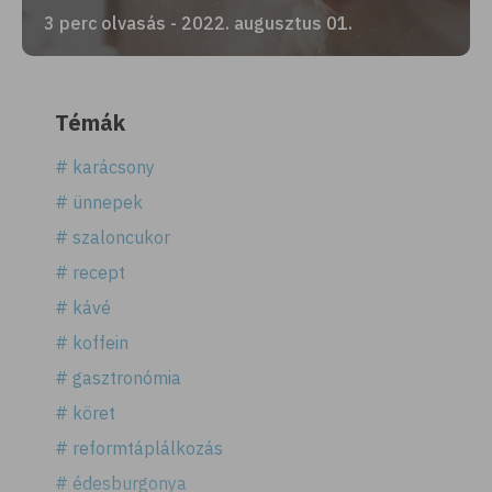
3 perc olvasás - 2022. augusztus 01.
Témák
# karácsony
# ünnepek
# szaloncukor
# recept
# kávé
# koffein
# gasztronómia
# köret
# reformtáplálkozás
# édesburgonya