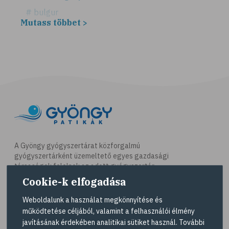
# bulgur
Mutass többet >
# köles
# puffadás
# vegetáriánus
# vegán
# vöröslencse
# reformköret
# GI index
# magnézium
A Gyöngy gyógyszertárat közforgalmú
gyógyszertárként üzemeltető egyes gazdasági
# B-vitamin
társaságok felelnek az adott gyógyszertár
# folsav
működésért. A Gyöngy gyógyszertárak listáját és
Cookie-k elfogadása
elérhetőségeit a
Gyógyszertár kereső
oldalon
# E-vitamin
tekintheti meg.
Weboldalunk a használat megkönnyítése és
# élelmi rostok
működtetése céljából, valamint a felhasználói élmény
Navigáció
javításának érdekében analitikai sütiket használ. További
# gluténérzékenység