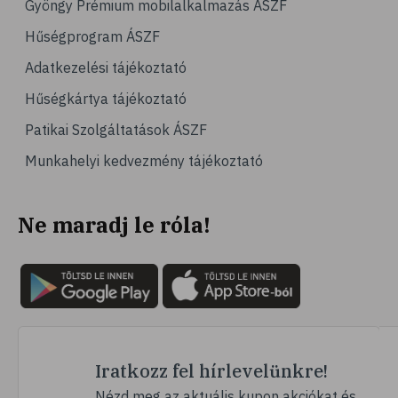
Gyöngy Prémium mobilalkalmazás ÁSZF
Hűségprogram ÁSZF
Adatkezelési tájékoztató
Hűségkártya tájékoztató
Patikai Szolgáltatások ÁSZF
Munkahelyi kedvezmény tájékoztató
Ne maradj le róla!
Iratkozz fel hírlevelünkre!
Nézd meg az aktuális kupon akciókat és