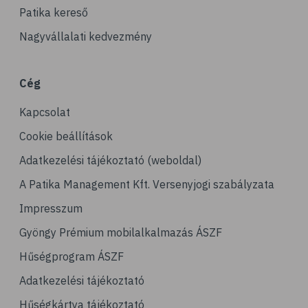
# szelén
Patika kereső
# kuszkusz
Nagyvállalati kedvezmény
# hajdina
# fogyókúra
Cég
# egészséges étrend
Kapcsolat
# kenyér
# gabona
Cookie beállítások
Adatkezelési tájékoztató (weboldal)
A Patika Management Kft. Versenyjogi szabályzata
Impresszum
Gyöngy Prémium mobilalkalmazás ÁSZF
Hűségprogram ÁSZF
Adatkezelési tájékoztató
Hűségkártya tájékoztató