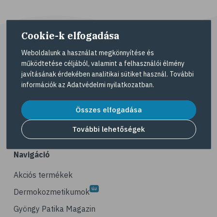
# vegetáriánus
# vegán
# vöröslencse
Cookie-k elfogadása
# reformköret
Weboldalunk a használat megkönnyítése és
# GI index
működtetése céljából, valamint a felhasználói élmény
javításának érdekében analitikai sütiket használ. További
# magnézium
A Gyöngy gyógyszertárat közforgalmú
információk az
Adatvédelmi nyilatkozatban
.
gyógyszertárként üzemeltető egyes gazdasági
# B-vitamin
társaságok felelnek az adott gyógyszertár
Összes elfogadása
# folsav
működésért. A Gyöngy gyógyszertárak listáját és
elérhetőségeit a
Gyógyszertár kereső
oldalon
# E-vitamin
További lehetőségek
tekintheti meg.
# élelmi rostok
Navigáció
# gluténérzékenység
# vas
Akciós termékek
# gluténmentes
Dermokozmetikumok
# quinoa
Gyöngy Patika Magazin