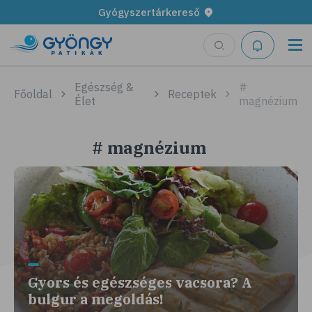
Gyógyszertárkereső
Egészség &
#
Főoldal
Receptek
Élet
magnézium
# magnézium
Gyors és egészséges vacsora? A
bulgur a megoldás!