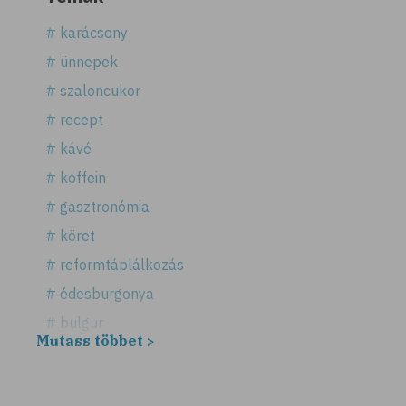
# karácsony
# ünnepek
# szaloncukor
# recept
# kávé
# koffein
# gasztronómia
# köret
# reformtáplálkozás
# édesburgonya
# bulgur
Mutass többet >
# köles
# puffadás