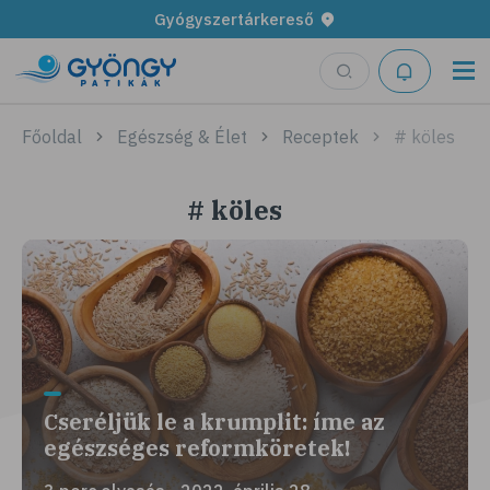
Gyógyszertárkereső
Főoldal
Egészség & Élet
Receptek
# köles
# köles
Cseréljük le a krumplit: íme az
egészséges reformköretek!