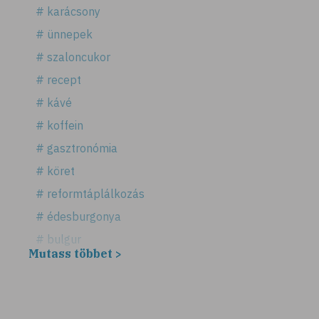
# karácsony
# ünnepek
# szaloncukor
# recept
# kávé
# koffein
# gasztronómia
# köret
# reformtáplálkozás
# édesburgonya
# bulgur
Mutass többet >
# köles
# puffadás
# vegetáriánus