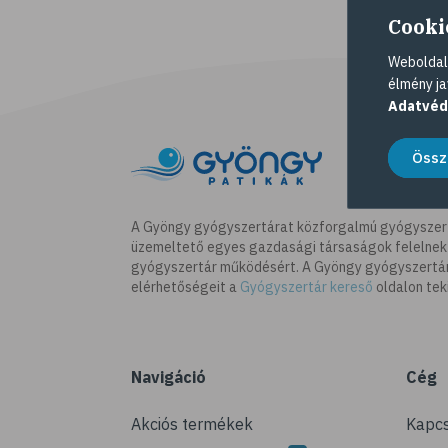
Cooki
Weboldalu
élmény ja
Adatvéd
Össz
A Gyöngy gyógyszertárat közforgalmú gyógyszer
üzemeltető egyes gazdasági társaságok felelnek
gyógyszertár működésért. A Gyöngy gyógyszertára
elérhetőségeit a
Gyógyszertár kereső
oldalon tek
Navigáció
Cég
Akciós termékek
Kapcs