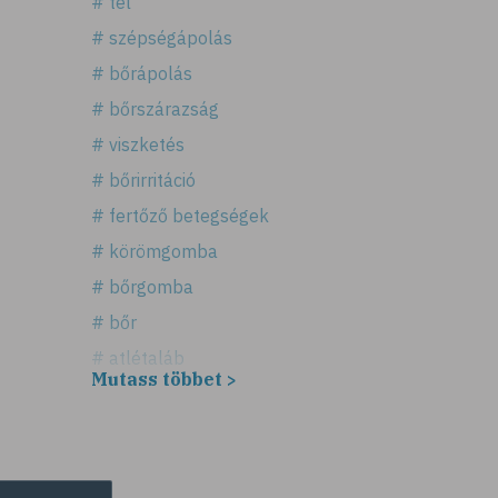
# tél
# szépségápolás
# bőrápolás
# bőrszárazság
# viszketés
# bőrirritáció
# fertőző betegségek
# körömgomba
# bőrgomba
# bőr
# atlétaláb
Mutass többet >
# horzsolás
# sebkezelés
# sebfertőtlenítés