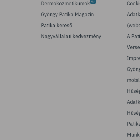
Dermokozmetikumok
Cooki
Gyöngy Patika Magazin
Adatk
Patika kereső
(webo
Nagyvállalati kedvezmény
A Pat
Verse
Impr
Gyön
mobi
Hűsé
Adatk
Hűség
Patik
Munk