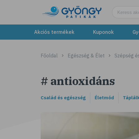
Akciós termékek
Kuponok
Gy
Főoldal
Egészség & Élet
Szépség é
# antioxidáns
Család és egészség
Életmód
Táplál