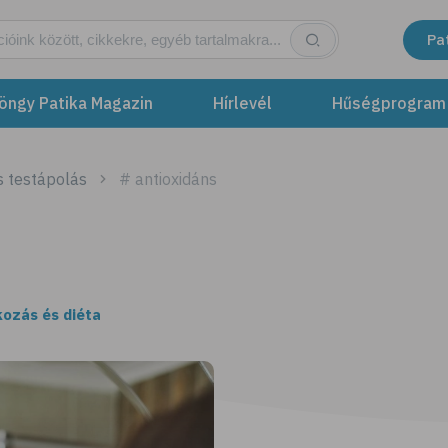
Pa
öngy Patika Magazin
Hírlevél
Hűségprogram
s testápolás
# antioxidáns
kozás és diéta