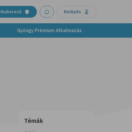
tikakereső
Belépés
Gyöngy Prémium Alkalmazás
Témák