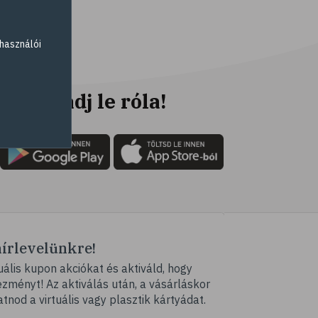
# elsősegély
# napégés
használói
# égés
# C-vitamin
# antioxidáns
Ne maradj le róla!
# @egeszsegmagazin
# öregedés
# ráncosodás
# retinol
# fényvédelem
# fürdő
hírlevelünkre!
# peeling
ális kupon akciókat és aktiváld, hogy
# szauna
ményt! Az aktiválás után, a vásárláskor
# pakolás
atnod a virtuális vagy plasztik kártyádat.