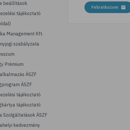
e beállítások
Feliratkozom
ezelési tájékoztató
ldal)
ika Management Kft.
nyjogi szabályzata
esszum
gy Prémium
lalkalmazás ÁSZF
gprogram ÁSZF
ezelési tájékoztató
kártya tájékoztató
ai Szolgáltatások ÁSZF
ahelyi kedvezmény