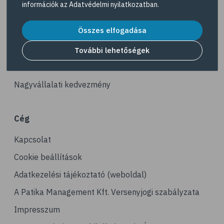
információk az
Adatvédelmi nyilatkozatban
.
# fürdő
Akciós termékek
# peeling
Összes elfogadása
Dermokozmetikumok
# szauna
Gyöngy Patika Magazin
További lehetőségek
# pakolás
Patika kereső
# melanoma
Nagyvállalati kedvezmény
# bőrrák
# bazalioma
Cég
# napozás
Kapcsolat
# leégés
# szolárium
Cookie beállítások
# köröm
Adatkezelési tájékoztató (weboldal)
# körömápolás
A Patika Management Kft. Versenyjogi szabályzata
# benőtt köröm
Impresszum
# haj