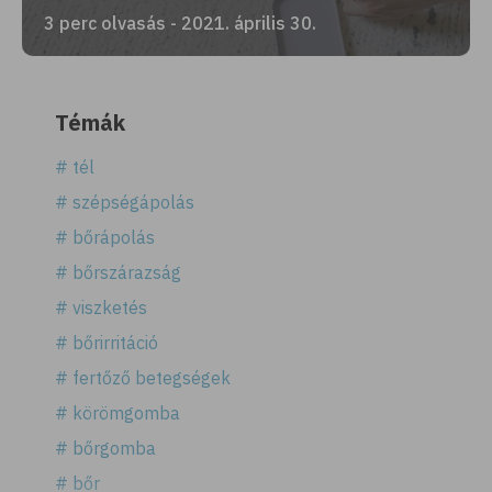
3 perc olvasás - 2021. április 30.
Témák
# tél
# szépségápolás
# bőrápolás
# bőrszárazság
# viszketés
# bőrirritáció
# fertőző betegségek
# körömgomba
# bőrgomba
# bőr