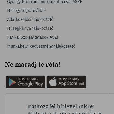
Gyöngy Prémium mobilalkalmazás ÁSZF
# hajápolás
Hűségprogram ÁSZF
# fertőtlenítés
Adatkezelési tájékoztató
# méz
Hűségkártya tájékoztató
# jód
Patikai Szolgáltatások ÁSZF
# szájápolás
Munkahelyi kedvezmény tájékoztató
# fogápolás
# fogmosás
Ne maradj le róla!
# szájvíz
# plakk
# klórhexidin
# fogérzékenység
# érzékeny fogak
# fogíny
Iratkozz fel hírlevelünkre!
# fogkrém
Nézd meg az aktuális kupon akciókat és