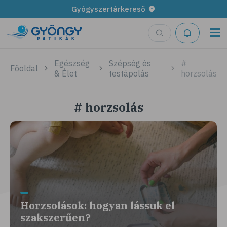
Gyógyszertárkereső
Egészség
Szépség és
#
Főoldal
& Élet
testápolás
horzsolás
# horzsolás
Horzsolások: hogyan lássuk el
szakszerűen?