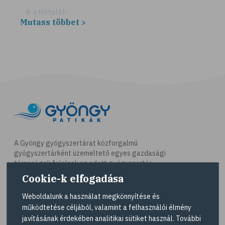
# atlétaláb
Mutass többet >
# horzsolás
# sebkezelés
# sebfertőtlenítés
# elsősegély
# napégés
# égés
# C-vitamin
# antioxidáns
A Gyöngy gyógyszertárat közforgalmú
gyógyszertárként üzemeltető egyes gazdasági
# @egeszsegmagazin
társaságok felelnek az adott gyógyszertár
# öregedés
működésért. A Gyöngy gyógyszertárak listáját és
Cookie-k elfogadása
elérhetőségeit a
Gyógyszertár kereső
oldalon
# ráncosodás
tekintheti meg.
Weboldalunk a használat megkönnyítése és
# retinol
működtetése céljából, valamint a felhasználói élmény
Navigáció
javításának érdekében analitikai sütiket használ. További
# fényvédelem