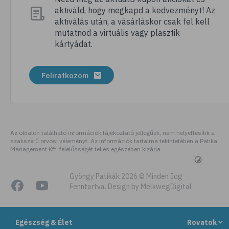
aktiváld, hogy megkapd a kedvezményt! Az
# dentin
aktiválás után, a vásárláskor csak fel kell
# fogak
mutatnod a virtuális vagy plasztik
kártyádat.
# fogszabályozás
# fogfehérítés
Feliratkozom
# fog
Az oldalon található információk tájékoztató jellegűek, nem helyettesítik a
szakszerű orvosi véleményt. Az információk tartalma tekintetében a Patika
Management Kft. felelősségét teljes egészében kizárja
Gyöngy Patikák 2026 © Minden Jog
Fenntartva. Design by MelkwegDigital
Egészség & Élet
Rovatok