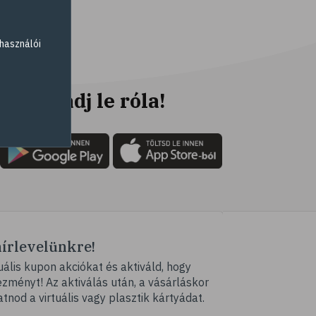
# elsősegély
# napégés
használói
# égés
# C-vitamin
# antioxidáns
Ne maradj le róla!
# @egeszsegmagazin
# öregedés
# ráncosodás
# retinol
# fényvédelem
# fürdő
hírlevelünkre!
# peeling
ális kupon akciókat és aktiváld, hogy
# szauna
ményt! Az aktiválás után, a vásárláskor
# pakolás
atnod a virtuális vagy plasztik kártyádat.