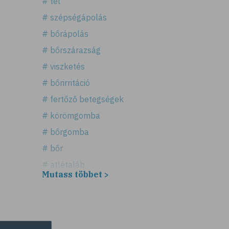
# tél
# szépségápolás
# bőrápolás
# bőrszárazság
# viszketés
# bőrirritáció
# fertőző betegségek
# körömgomba
# bőrgomba
# bőr
# atlétaláb
Mutass többet >
# horzsolás
# sebkezelés
# sebfertőtlenítés