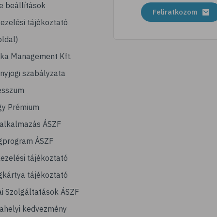
e beállítások
Feliratkozom
ezelési tájékoztató
ldal)
ika Management Kft.
nyjogi szabályzata
esszum
gy Prémium
lalkalmazás ÁSZF
gprogram ÁSZF
ezelési tájékoztató
kártya tájékoztató
ai Szolgáltatások ÁSZF
ahelyi kedvezmény