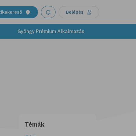
tikakereső
Belépés
Gyöngy Prémium Alkalmazás
Témák