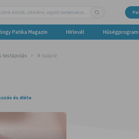
Pa
öngy Patika Magazin
Hírlevél
Hűségprogram
s testápolás
# szájvíz
kozás és diéta