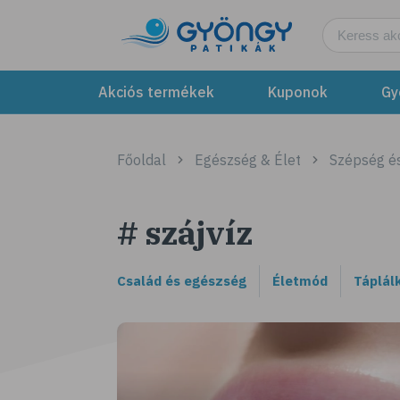
Akciós termékek
Kuponok
Gy
Főoldal
Egészség & Élet
Szépség é
# szájvíz
Család és egészség
Életmód
Táplál