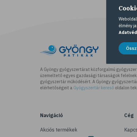
Cooki
Weboldalu
élmény ja
Adatvéd
Össz
A Gyöngy gyógyszertárat közforgalmú gyógyszer
üzemeltető egyes gazdasági társaságok felelnek
gyógyszertár működésért. A Gyöngy gyógyszertára
elérhetőségeit a
Gyógyszertár kereső
oldalon tek
Navigáció
Cég
Akciós termékek
Kapcs