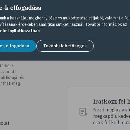
e-k elfogadása
nk a használat megkönnyítése és működtetése céljából, valamint a fel
vításának érdekében analitikai sütiket használ. További információk az
elmi nyilatkozatban
.
es elfogadása
További lehetőségek
tárként
 az adott
k listáját és
intheti meg.
Iratkozz fel 
Nézd meg az aktu
megkapd a kedvez
csak fel kell mut
olat