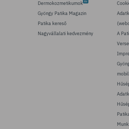
Dermokozmetikumok
Cooki
Gyöngy Patika Magazin
Adatk
Patika kereső
(webo
Nagyvállalati kedvezmény
A Pat
Verse
Impr
Gyön
mobi
Hűsé
Adatk
Hűség
Patik
Munk