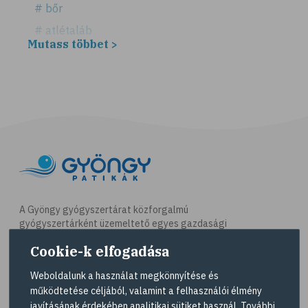
# bőr
# atlétaláb
Mutass többet >
# horzsolás
# sebkezelés
# sebfertőtlenítés
# elsősegély
# napégés
# égés
# C-vitamin
# antioxidáns
A Gyöngy gyógyszertárat közforgalmú
gyógyszertárként üzemeltető egyes gazdasági
# @egeszsegmagazin
társaságok felelnek az adott gyógyszertár
Cookie-k elfogadása
# öregedés
működésért. A Gyöngy gyógyszertárak listáját és
elérhetőségeit a
Gyógyszertár kereső
oldalon
# ráncosodás
Weboldalunk a használat megkönnyítése és
tekintheti meg.
működtetése céljából, valamint a felhasználói élmény
# retinol
javításának érdekében analitikai sütiket használ. További