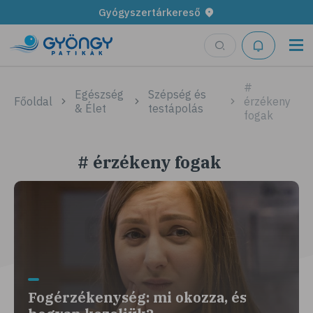
Gyógyszertárkereső
#
Egészség
Szépség és
Főoldal
érzékeny
& Élet
testápolás
fogak
# érzékeny fogak
Fogérzékenység: mi okozza, és