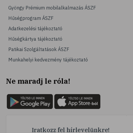
# haj
Gyöngy Prémium mobilalkalmazás ÁSZF
# hajápolás
Hűségprogram ÁSZF
# fertőtlenítés
Adatkezelési tájékoztató
# méz
Hűségkártya tájékoztató
# jód
Patikai Szolgáltatások ÁSZF
# szájápolás
Munkahelyi kedvezmény tájékoztató
# fogápolás
# fogmosás
Ne maradj le róla!
# szájvíz
# plakk
# klórhexidin
# fogérzékenység
# érzékeny fogak
# fogíny
Iratkozz fel hírlevelünkre!