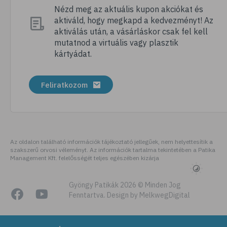
# fogkrém
Nézd meg az aktuális kupon akciókat és
aktiváld, hogy megkapd a kedvezményt! Az
# dentin
aktiválás után, a vásárláskor csak fel kell
# fogak
mutatnod a virtuális vagy plasztik
kártyádat.
# fogszabályozás
# fogfehérítés
Feliratkozom
# fog
Az oldalon található információk tájékoztató jellegűek, nem helyettesítik a
szakszerű orvosi véleményt. Az információk tartalma tekintetében a Patika
Management Kft. felelősségét teljes egészében kizárja
Gyöngy Patikák 2026 © Minden Jog
Fenntartva. Design by MelkwegDigital