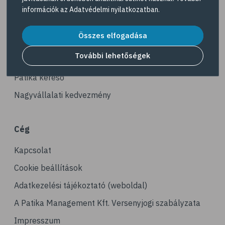
Navigáció
# fényvédelem
információk az
Adatvédelmi nyilatkozatban
.
# fürdő
Akciós termékek
Összes elfogadása
# peeling
Dermokozmetikumok
# szauna
További lehetőségek
Gyöngy Patika Magazin
# pakolás
Patika kereső
# melanoma
Nagyvállalati kedvezmény
# bőrrák
# bazalioma
Cég
# napozás
Kapcsolat
# leégés
# szolárium
Cookie beállítások
# köröm
Adatkezelési tájékoztató (weboldal)
# körömápolás
A Patika Management Kft. Versenyjogi szabályzata
# benőtt köröm
Impresszum