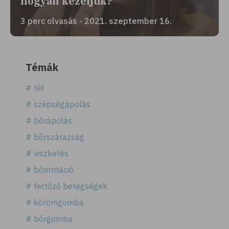
hogyan kezeljük?
3 perc olvasás - 2021. szeptember 16.
Témák
# tél
# szépségápolás
# bőrápolás
# bőrszárazság
# viszketés
# bőrirritáció
# fertőző betegségek
# körömgomba
# bőrgomba