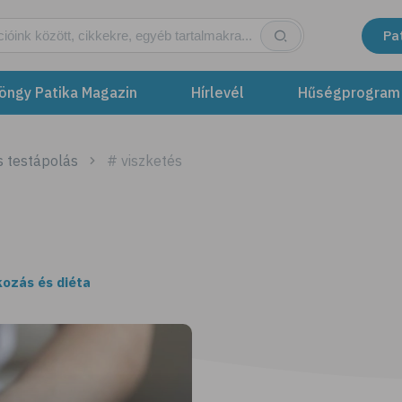
Pa
öngy Patika Magazin
Hírlevél
Hűségprogram
s testápolás
# viszketés
kozás és diéta