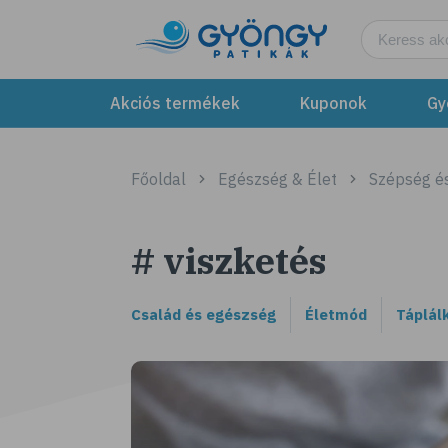
Akciós termékek
Kuponok
Gy
Főoldal
Egészség & Élet
Szépség é
# viszketés
Család és egészség
Életmód
Táplál