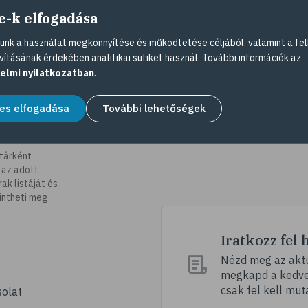
e-k elfogadása
nk a használat megkönnyítése és működtetése céljából, valamint a fel
vításának érdekében analitikai sütiket használ. További információk az
elmi nyilatkozatban
.
es elfogadása
További lehetőségek
tárként
 az adott
k listáját és
intheti meg.
Iratkozz fel 
Nézd meg az aktu
megkapd a kedvez
csak fel kell mut
olat