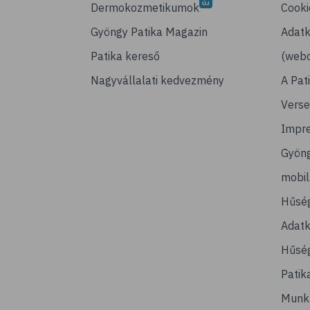
Dermokozmetikumok
Cooki
Gyöngy Patika Magazin
Adatk
Patika kereső
(webo
Nagyvállalati kedvezmény
A Pat
Verse
Impr
Gyön
mobi
Hűsé
Adatk
Hűség
Patik
Munk