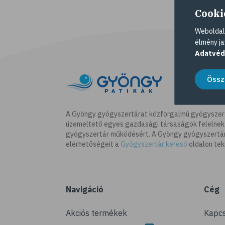
Cooki
Weboldalu
élmény ja
Adatvéd
Össz
A Gyöngy gyógyszertárat közforgalmú gyógyszer
üzemeltető egyes gazdasági társaságok felelnek
gyógyszertár működésért. A Gyöngy gyógyszertára
elérhetőségeit a
Gyógyszertár kereső
oldalon tek
Navigáció
Cég
Akciós termékek
Kapcs