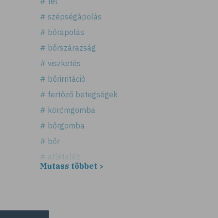
# tél
# szépségápolás
# bőrápolás
# bőrszárazság
# viszketés
# bőrirritáció
# fertőző betegségek
# körömgomba
# bőrgomba
# bőr
# atlétaláb
Mutass többet >
# horzsolás
# sebkezelés
# sebfertőtlenítés