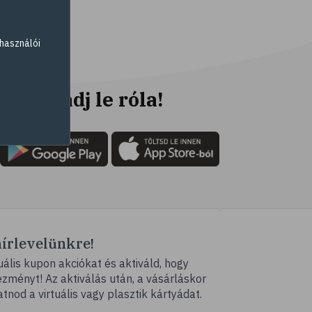
# elsősegély
# napégés
használói
# égés
# C-vitamin
# antioxidáns
Ne maradj le róla!
# @egeszsegmagazin
# öregedés
# ráncosodás
# retinol
# fényvédelem
# fürdő
hírlevelünkre!
# peeling
ális kupon akciókat és aktiváld, hogy
# szauna
ményt! Az aktiválás után, a vásárláskor
# pakolás
atnod a virtuális vagy plasztik kártyádat.