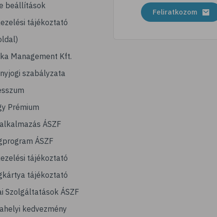
e beállítások
Feliratkozom
ezelési tájékoztató
ldal)
ika Management Kft.
nyjogi szabályzata
esszum
gy Prémium
lalkalmazás ÁSZF
gprogram ÁSZF
ezelési tájékoztató
kártya tájékoztató
ai Szolgáltatások ÁSZF
ahelyi kedvezmény