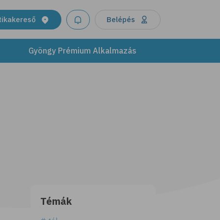
tikakereső
Belépés
Gyöngy Prémium Alkalmazás
Témák