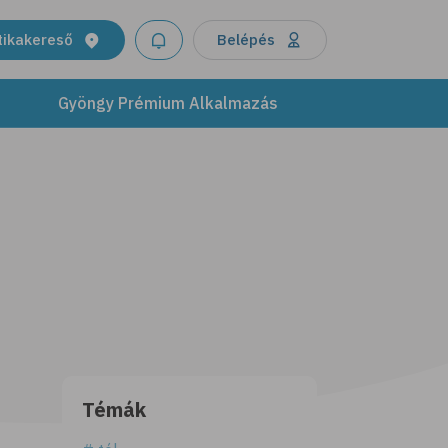
tikakereső
Belépés
Gyöngy Prémium Alkalmazás
Témák