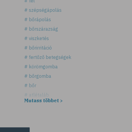
# tél
# szépségápolás
# bőrápolás
# bőrszárazság
# viszketés
# bőrirritáció
# fertőző betegségek
# körömgomba
# bőrgomba
# bőr
# atlétaláb
Mutass többet >
# horzsolás
# sebkezelés
# sebfertőtlenítés