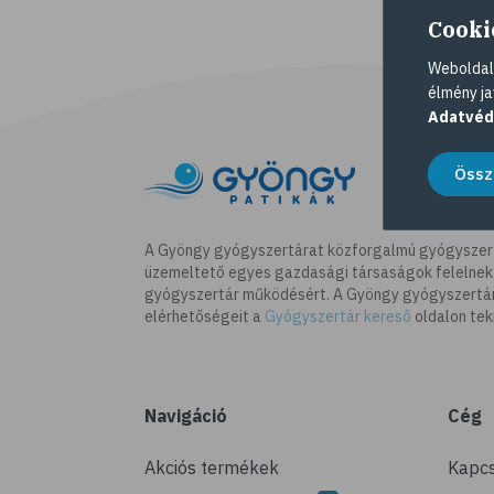
Cooki
Weboldalu
élmény ja
Adatvéd
Össz
A Gyöngy gyógyszertárat közforgalmú gyógyszer
üzemeltető egyes gazdasági társaságok felelnek
gyógyszertár működésért. A Gyöngy gyógyszertára
elérhetőségeit a
Gyógyszertár kereső
oldalon tek
Navigáció
Cég
Akciós termékek
Kapcs