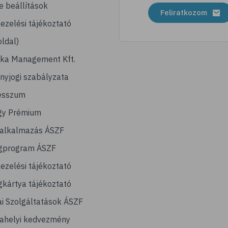
e beállítások
Feliratkozom
ezelési tájékoztató
ldal)
ika Management Kft.
nyjogi szabályzata
esszum
gy Prémium
lalkalmazás ÁSZF
gprogram ÁSZF
ezelési tájékoztató
kártya tájékoztató
ai Szolgáltatások ÁSZF
ahelyi kedvezmény