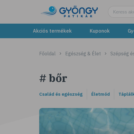
Akciós termékek
Kuponok
Gy
Főoldal
Egészség & Élet
Szépség é
# bőr
Család és egészség
Életmód
Táplál