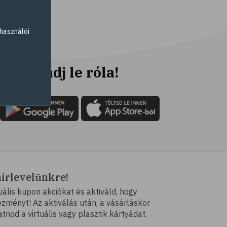
# elsősegély
# napégés
használói
# égés
# C-vitamin
# antioxidáns
Ne maradj le róla!
# @egeszsegmagazin
# öregedés
# ráncosodás
# retinol
# fényvédelem
# fürdő
hírlevelünkre!
# peeling
ális kupon akciókat és aktiváld, hogy
# szauna
ményt! Az aktiválás után, a vásárláskor
# pakolás
atnod a virtuális vagy plasztik kártyádat.