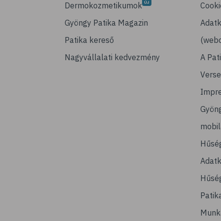
Dermokozmetikumok
Cooki
Gyöngy Patika Magazin
Adatk
Patika kereső
(webo
Nagyvállalati kedvezmény
A Pat
Verse
Impr
Gyön
mobi
Hűsé
Adatk
Hűség
Patik
Munk