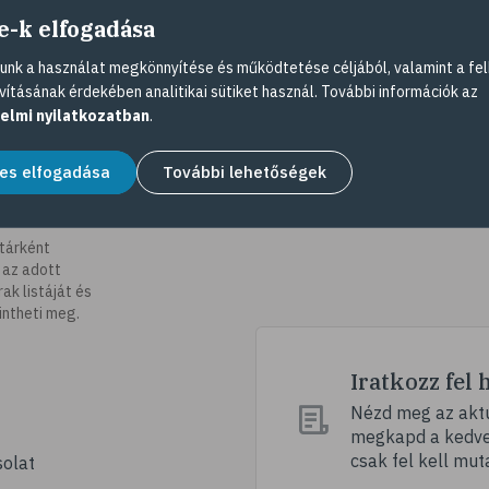
e-k elfogadása
nk a használat megkönnyítése és működtetése céljából, valamint a fel
vításának érdekében analitikai sütiket használ. További információk az
elmi nyilatkozatban
.
es elfogadása
További lehetőségek
tárként
 az adott
k listáját és
intheti meg.
Iratkozz fel 
Nézd meg az aktu
megkapd a kedvez
csak fel kell mut
olat