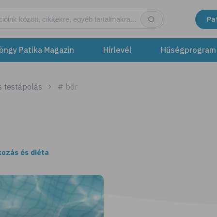
Pa
öngy Patika Magazin
Hírlevél
Hűségprogram
s testápolás
# bőr
kozás és diéta