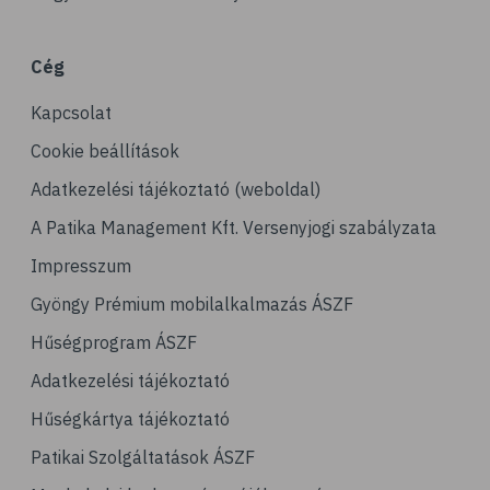
# bőrrák
# bazalioma
Cég
# napozás
Kapcsolat
# leégés
# szolárium
Cookie beállítások
# köröm
Adatkezelési tájékoztató (weboldal)
# körömápolás
A Patika Management Kft. Versenyjogi szabályzata
# benőtt köröm
Impresszum
# haj
Gyöngy Prémium mobilalkalmazás ÁSZF
# hajápolás
Hűségprogram ÁSZF
# fertőtlenítés
Adatkezelési tájékoztató
# méz
Hűségkártya tájékoztató
# jód
Patikai Szolgáltatások ÁSZF
# szájápolás