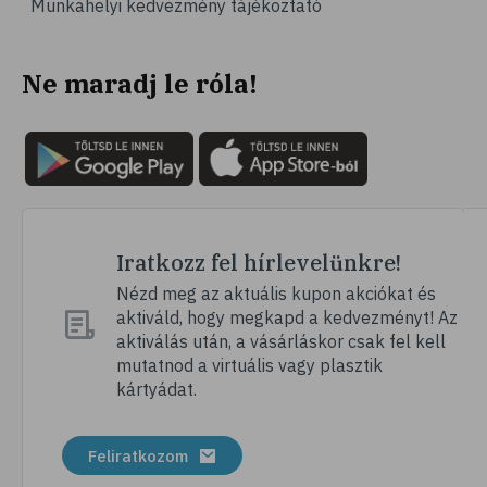
Munkahelyi kedvezmény tájékoztató
# fogápolás
# fogmosás
Ne maradj le róla!
# szájvíz
# plakk
# klórhexidin
# fogérzékenység
# érzékeny fogak
# fogíny
Iratkozz fel hírlevelünkre!
# fogkrém
Nézd meg az aktuális kupon akciókat és
aktiváld, hogy megkapd a kedvezményt! Az
# dentin
aktiválás után, a vásárláskor csak fel kell
# fogak
mutatnod a virtuális vagy plasztik
kártyádat.
# fogszabályozás
# fogfehérítés
Feliratkozom
# fog