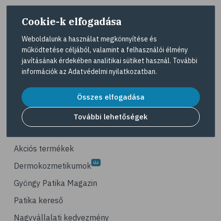
# napégés
Cookie-k elfogadása
# égés
# C-vitamin
Weboldalunk a használat megkönnyítése és
működtetése céljából, valamint a felhasználói élmény
# antioxidáns
A Gyöngy gyógyszertárat közforgalmú
javításának érdekében analitikai sütiket használ. További
gyógyszertárként üzemeltető egyes gazdasági
# @egeszsegmagazin
információk az
Adatvédelmi nyilatkozatban
.
társaságok felelnek az adott gyógyszertár
# öregedés
működésért. A Gyöngy gyógyszertárak listáját és
elérhetőségeit a
Gyógyszertár kereső
oldalon
Összes elfogadása
# ráncosodás
tekintheti meg.
# retinol
További lehetőségek
Navigáció
# fényvédelem
# fürdő
Akciós termékek
# peeling
Dermokozmetikumok
# szauna
Gyöngy Patika Magazin
# pakolás
Patika kereső
# melanoma
Nagyvállalati kedvezmény