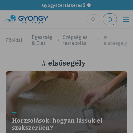
Gyógyszertárkereső
Egészség
Szépség és
#
Főoldal
& Élet
testápolás
elsősegély
# elsősegély
Horzsolások: hogyan lássuk el
szakszerűen?