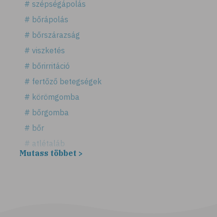
# szépségápolás
# bőrápolás
# bőrszárazság
# viszketés
# bőrirritáció
# fertőző betegségek
# körömgomba
# bőrgomba
# bőr
# atlétaláb
Mutass többet >
# horzsolás
# sebkezelés
# sebfertőtlenítés
# elsősegély