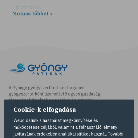
# atlétaláb
Mutass többet >
# horzsolás
# sebkezelés
# sebfertőtlenítés
# elsősegély
# napégés
# égés
# C-vitamin
# antioxidáns
A Gyöngy gyógyszertárat közforgalmú
gyógyszertárként üzemeltető egyes gazdasági
# @egeszsegmagazin
társaságok felelnek az adott gyógyszertár
# öregedés
működésért. A Gyöngy gyógyszertárak listáját és
Cookie-k elfogadása
elérhetőségeit a
Gyógyszertár kereső
oldalon
# ráncosodás
tekintheti meg.
Weboldalunk a használat megkönnyítése és
# retinol
működtetése céljából, valamint a felhasználói élmény
Navigáció
javításának érdekében analitikai sütiket használ. További
# fényvédelem