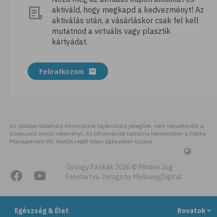
aktiváld, hogy megkapd a kedvezményt! Az
# dentin
aktiválás után, a vásárláskor csak fel kell
# fogak
mutatnod a virtuális vagy plasztik
kártyádat.
# fogszabályozás
# fogfehérítés
Feliratkozom
# fog
Az oldalon található információk tájékoztató jellegűek, nem helyettesítik a
szakszerű orvosi véleményt. Az információk tartalma tekintetében a Patika
Management Kft. felelősségét teljes egészében kizárja
Gyöngy Patikák 2026 © Minden Jog
Fenntartva. Design by MelkwegDigital
Egészség & Élet
Rovatok