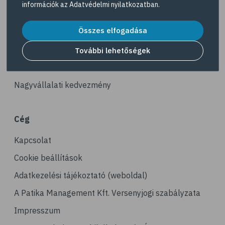
információk az
Adatvédelmi nyilatkozatban
.
# fürdő
Akciós termékek
# peeling
Összes elfogadása
Dermokozmetikumok
# szauna
Gyöngy Patika Magazin
További lehetőségek
# pakolás
Patika kereső
# melanoma
Nagyvállalati kedvezmény
# bőrrák
# bazalioma
Cég
# napozás
Kapcsolat
# leégés
# szolárium
Cookie beállítások
# köröm
Adatkezelési tájékoztató (weboldal)
# körömápolás
A Patika Management Kft. Versenyjogi szabályzata
# benőtt köröm
Impresszum
# haj