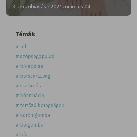
3 perc olvasás - 2021. március 04.
Témák
# tél
# szépségápolás
# bőrápolás
# bőrszárazság
# viszketés
# bőrirritáció
# fertőző betegségek
# körömgomba
# bőrgomba
# bőr