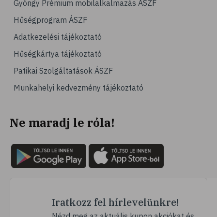
Gyöngy Prémium mobilalkalmazás ÁSZF
# hajápolás
Hűségprogram ÁSZF
# fertőtlenítés
Adatkezelési tájékoztató
# méz
Hűségkártya tájékoztató
# jód
Patikai Szolgáltatások ÁSZF
# szájápolás
Munkahelyi kedvezmény tájékoztató
# fogápolás
# fogmosás
Ne maradj le róla!
# szájvíz
# plakk
# klórhexidin
# fogérzékenység
# érzékeny fogak
# fogíny
Iratkozz fel hírlevelünkre!
# fogkrém
Nézd meg az aktuális kupon akciókat és