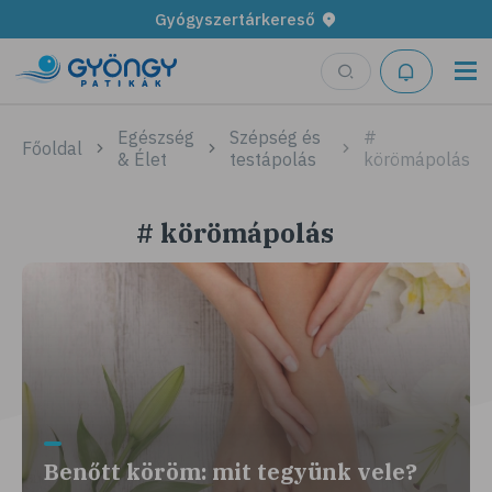
Gyógyszertárkereső
Egészség
Szépség és
#
Főoldal
& Élet
testápolás
körömápolás
# körömápolás
Benőtt köröm: mit tegyünk vele?