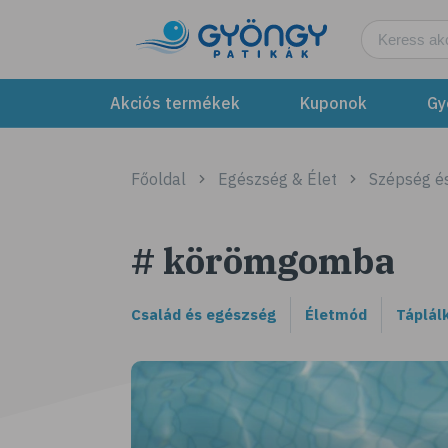
Akciós termékek
Kuponok
Gy
Főoldal
Egészség & Élet
Szépség é
# körömgomba
Család és egészség
Életmód
Táplál