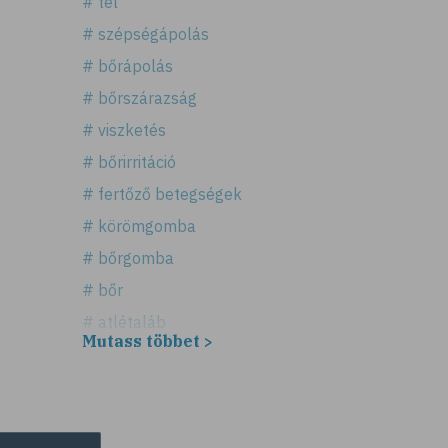
# tél
# szépségápolás
# bőrápolás
# bőrszárazság
# viszketés
# bőrirritáció
# fertőző betegségek
# körömgomba
# bőrgomba
# bőr
# atlétaláb
Mutass többet >
# horzsolás
# sebkezelés
# sebfertőtlenítés