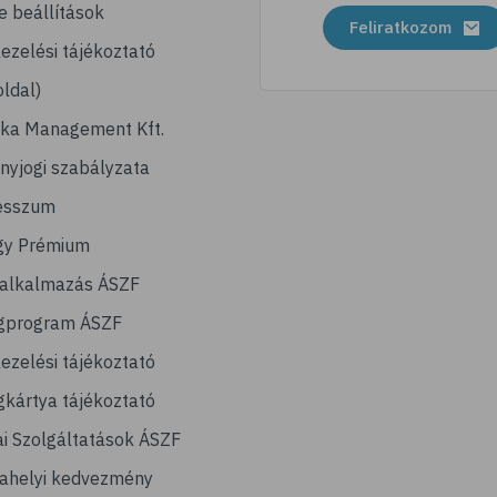
e beállítások
Feliratkozom
ezelési tájékoztató
ldal)
ika Management Kft.
nyjogi szabályzata
esszum
gy Prémium
lalkalmazás ÁSZF
gprogram ÁSZF
ezelési tájékoztató
kártya tájékoztató
ai Szolgáltatások ÁSZF
ahelyi kedvezmény