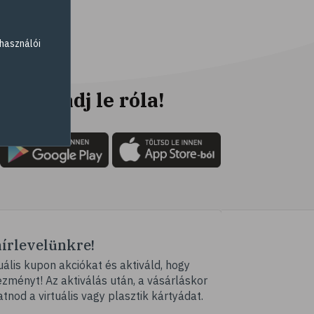
# elsősegély
# napégés
használói
# égés
# C-vitamin
# antioxidáns
Ne maradj le róla!
# @egeszsegmagazin
# öregedés
# ráncosodás
# retinol
# fényvédelem
# fürdő
hírlevelünkre!
# peeling
ális kupon akciókat és aktiváld, hogy
# szauna
ményt! Az aktiválás után, a vásárláskor
# pakolás
atnod a virtuális vagy plasztik kártyádat.