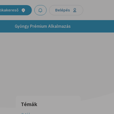
tikakereső
Belépés
Gyöngy Prémium Alkalmazás
Témák