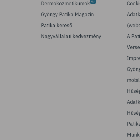
Dermokozmetikumok
Cooki
Gyöngy Patika Magazin
Adatk
Patika kereső
(webo
Nagyvállalati kedvezmény
A Pat
Verse
Impr
Gyön
mobi
Hűsé
Adatk
Hűség
Patik
Munk