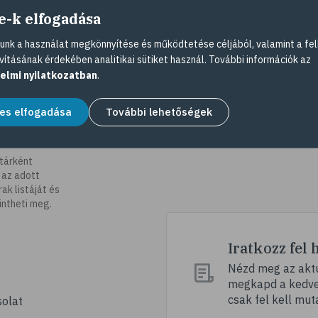
e-k elfogadása
nk a használat megkönnyítése és működtetése céljából, valamint a fel
vításának érdekében analitikai sütiket használ. További információk az
elmi nyilatkozatban
.
es elfogadása
További lehetőségek
tárként
 az adott
k listáját és
intheti meg.
Iratkozz fel 
Nézd meg az aktu
megkapd a kedvez
csak fel kell mut
olat