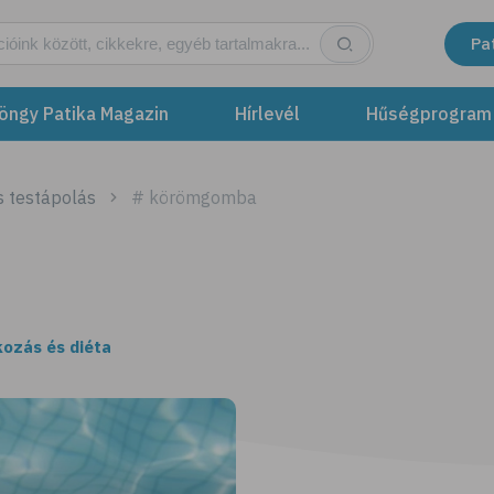
Pa
öngy Patika Magazin
Hírlevél
Hűségprogram
s testápolás
# körömgomba
kozás és diéta