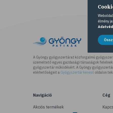
Cooki
Weboldalu
élmény ja
Adatvéd
Össz
A Gyöngy gyógyszertárat közforgalmú gyógyszer
üzemeltető egyes gazdasági társaságok felelnek
gyógyszertár működésért. A Gyöngy gyógyszertára
elérhetőségeit a
Gyógyszertár kereső
oldalon tek
Navigáció
Cég
Akciós termékek
Kapcs