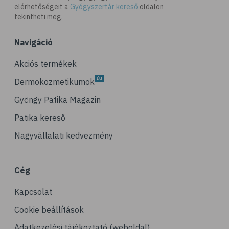
elérhetőségeit a
Gyógyszertár kereső
oldalon
# ráncosodás
tekintheti meg.
# retinol
Navigáció
# fényvédelem
# fürdő
Akciós termékek
# peeling
Dermokozmetikumok
# szauna
Gyöngy Patika Magazin
# pakolás
Patika kereső
# melanoma
Nagyvállalati kedvezmény
# bőrrák
# bazalioma
Cég
# napozás
Kapcsolat
# leégés
# szolárium
Cookie beállítások
# köröm
Adatkezelési tájékoztató (weboldal)