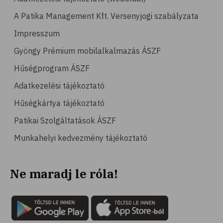
# körömápolás
A Patika Management Kft. Versenyjogi szabályzata
# benőtt köröm
Impresszum
# haj
Gyöngy Prémium mobilalkalmazás ÁSZF
# hajápolás
Hűségprogram ÁSZF
# fertőtlenítés
Adatkezelési tájékoztató
# méz
Hűségkártya tájékoztató
# jód
Patikai Szolgáltatások ÁSZF
# szájápolás
Munkahelyi kedvezmény tájékoztató
# fogápolás
# fogmosás
Ne maradj le róla!
# szájvíz
# plakk
# klórhexidin
# fogérzékenység