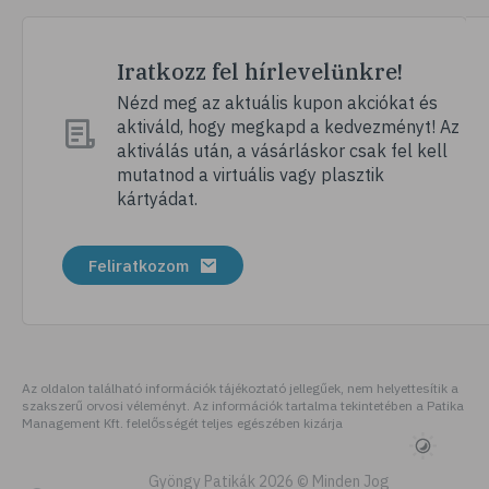
# érzékeny fogak
# fogíny
Iratkozz fel hírlevelünkre!
# fogkrém
Nézd meg az aktuális kupon akciókat és
aktiváld, hogy megkapd a kedvezményt! Az
# dentin
aktiválás után, a vásárláskor csak fel kell
# fogak
mutatnod a virtuális vagy plasztik
kártyádat.
# fogszabályozás
# fogfehérítés
Feliratkozom
# fog
Az oldalon található információk tájékoztató jellegűek, nem helyettesítik a
szakszerű orvosi véleményt. Az információk tartalma tekintetében a Patika
Management Kft. felelősségét teljes egészében kizárja
Gyöngy Patikák 2026 © Minden Jog