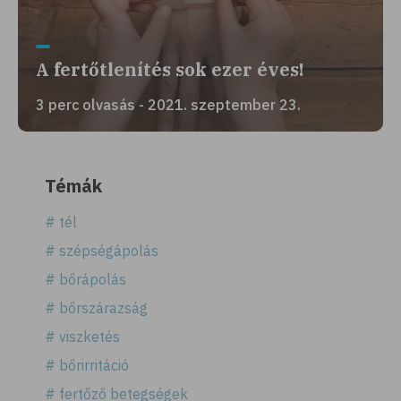
A fertőtlenítés sok ezer éves!
3 perc olvasás - 2021. szeptember 23.
Témák
# tél
# szépségápolás
# bőrápolás
# bőrszárazság
# viszketés
# bőrirritáció
# fertőző betegségek