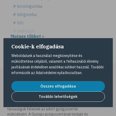
# körömgomba
# bőrgomba
# bőr
# atlétaláb
Mutass többet >
# horzsolás
Cookie-k elfogadása
# sebkezelés
# sebfertőtlenítés
Weboldalunk a használat megkönnyítése és
működtetése céljából, valamint a felhasználói élmény
# elsősegély
javításának érdekében analitikai sütiket használ. További
# napégés
információk az
Adatvédelmi nyilatkozatban
.
# égés
Összes elfogadása
# C-vitamin
További lehetőségek
# antioxidáns
A Gyöngy gyógyszertárat közforgalmú
gyógyszertárként üzemeltető egyes gazdasági
# @egeszsegmagazin
társaságok felelnek az adott gyógyszertár
# öregedés
működésért. A Gyöngy gyógyszertárak listáját és