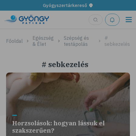
Gyógyszertárkereső
Egészség
Szépség és
#
Főoldal
& Élet
testápolás
sebkezelés
# sebkezelés
Horzsolások: hogyan lássuk el
szakszerűen?