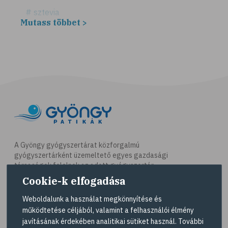
# sztevia
Mutass többet >
# fogadalom
# egészséges életmód
# diéta
# fogyókúra
# életmódváltás
# célkitűzés
# étkezési napló
# hal
A Gyöngy gyógyszertárat közforgalmú
gyógyszertárként üzemeltető egyes gazdasági
# egészséges táplálkozás
társaságok felelnek az adott gyógyszertár
# omega-3
működésért. A Gyöngy gyógyszertárak listáját és
Cookie-k elfogadása
elérhetőségeit a
Gyógyszertár kereső
oldalon
# D-vitamin
tekintheti meg.
Weboldalunk a használat megkönnyítése és
# A-vitamin
működtetése céljából, valamint a felhasználói élmény
Navigáció
javításának érdekében analitikai sütiket használ. További
# ásványi anyagok