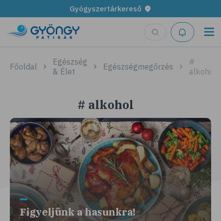
Gyógyszertárkereső
Egészség
#
Főoldal
Egészségmegőrzés
& Élet
alkohol
# alkohol
Figyeljünk a hasunkra!