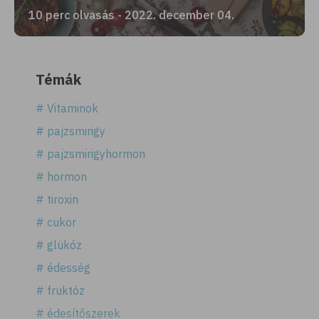
10 perc olvasás - 2022. december 04.
Témák
# Vitaminok
# pajzsmirigy
# pajzsmirigyhormon
# hormon
# tiroxin
# cukor
# glükóz
# édesség
# fruktóz
# édesítőszerek