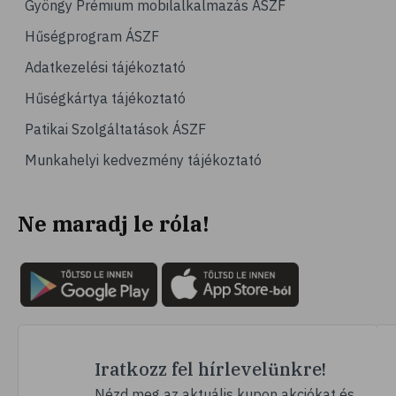
Gyöngy Prémium mobilalkalmazás ÁSZF
# család
Hűségprogram ÁSZF
# hátfájás
Adatkezelési tájékoztató
# gerinc
Hűségkártya tájékoztató
# vérnyomáscsökkentés
Patikai Szolgáltatások ÁSZF
# nátha
Munkahelyi kedvezmény tájékoztató
# megfázás
# influenza
Ne maradj le róla!
# fertőző betegségek
# vírusok
# köhögés
# orrfolyás
# C-vitamin
# immunrendszer
Iratkozz fel hírlevelünkre!
# immunerősítés
Nézd meg az aktuális kupon akciókat és