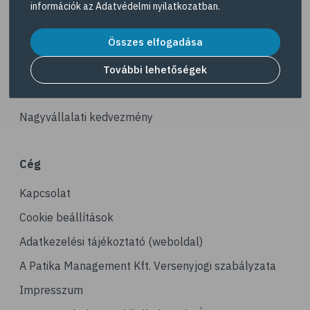
információk az
Adatvédelmi nyilatkozatban
.
# ízületek
Akciós termékek
# porckopás
Összes elfogadása
Dermokozmetikumok
# derékfájás
Gyöngy Patika Magazin
További lehetőségek
# tél
Patika kereső
# gyógynövények
Nagyvállalati kedvezmény
# hipertónia
# magas vérnyomás
Cég
# vérnyomásmérés
Kapcsolat
# kardiológia
# kardiovaszkuláris betegségek
Cookie beállítások
# szív- és érrendszer
Adatkezelési tájékoztató (weboldal)
# vérnyomás
A Patika Management Kft. Versenyjogi szabályzata
# sport
Impresszum
# mozgás