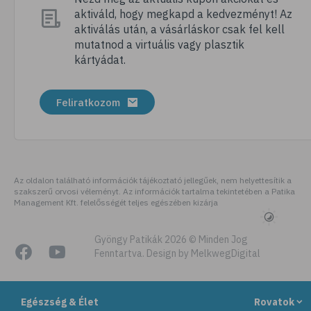
aktiváld, hogy megkapd a kedvezményt! Az
# szellőztetés
aktiválás után, a vásárláskor csak fel kell
# kézmosás
mutatnod a virtuális vagy plasztik
kártyádat.
# szépségápolás
# bőrápolás
Feliratkozom
# izlandi zuzmó
# kakukkfű
# torokfájás
# torokgyulladás
Az oldalon található információk tájékoztató jellegűek, nem helyettesítik a
szakszerű orvosi véleményt. Az információk tartalma tekintetében a Patika
# szemirritáció
Management Kft. felelősségét teljes egészében kizárja
# emésztés
# emésztőrendszer
Gyöngy Patikák 2026 © Minden Jog
Fenntartva. Design by MelkwegDigital
# emésztési zavarok
# puffadás
Egészség & Élet
Rovatok
# gyomorégés