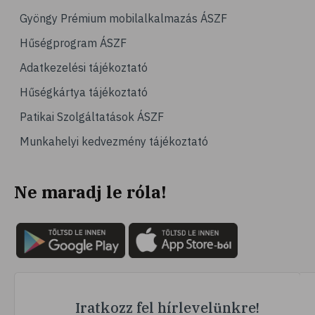
# köhögés
Gyöngy Prémium mobilalkalmazás ÁSZF
# orrfolyás
Hűségprogram ÁSZF
# C-vitamin
Adatkezelési tájékoztató
# immunrendszer
Hűségkártya tájékoztató
# immunerősítés
Patikai Szolgáltatások ÁSZF
# szellőztetés
Munkahelyi kedvezmény tájékoztató
# kézmosás
# sztárinterjú
Ne maradj le róla!
# Egészségmegőrzés
# tipp
# Borbás Marcsi
# Gasztroangyal
# egészségtipp
# smoothie
Iratkozz fel hírlevelünkre!