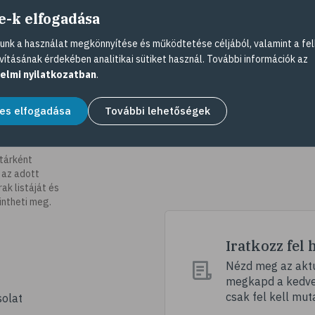
e-k elfogadása
nk a használat megkönnyítése és működtetése céljából, valamint a fel
vításának érdekében analitikai sütiket használ. További információk az
elmi nyilatkozatban
.
es elfogadása
További lehetőségek
tárként
 az adott
k listáját és
intheti meg.
Iratkozz fel 
Nézd meg az aktu
megkapd a kedvez
csak fel kell mut
olat