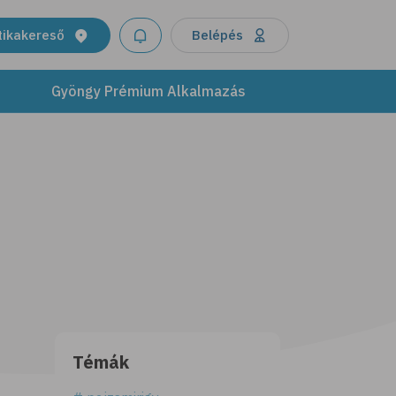
tikakereső
Belépés
Gyöngy Prémium Alkalmazás
Témák