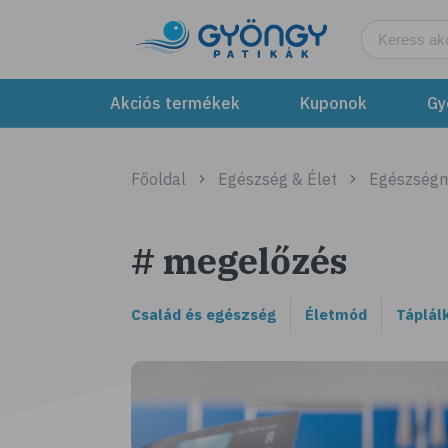
Akciós termékek
Kuponok
Gy
Főoldal
Egészség & Élet
Egészség
# megelőzés
Család és egészség
Életmód
Táplál