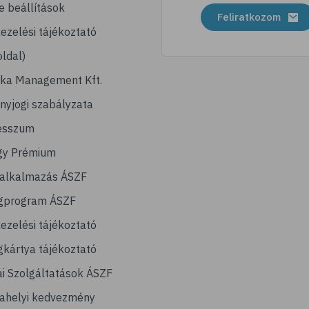
e beállítások
Feliratkozom
ezelési tájékoztató
ldal)
ika Management Kft.
nyjogi szabályzata
esszum
gy Prémium
lalkalmazás ÁSZF
gprogram ÁSZF
ezelési tájékoztató
kártya tájékoztató
ai Szolgáltatások ÁSZF
ahelyi kedvezmény