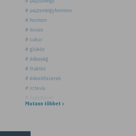
# pajzsmirigy
# pajzsmirigyhormon
# hormon
# tiroxin
# cukor
# glükóz
# édesség
# fruktóz
# édesítőszerek
# sztevia
# fogadalom
Mutass többet >
# egészséges életmód
# diéta
# fogyókúra