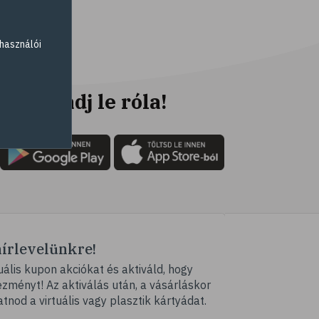
# életmódváltás
# célkitűzés
használói
# étkezési napló
# Vitaminok
# hal
Ne maradj le róla!
# egészséges táplálkozás
# omega-3
# D-vitamin
# A-vitamin
# ásványi anyagok
# hipertónia
hírlevelünkre!
# magas vérnyomás
ális kupon akciókat és aktiváld, hogy
# vérnyomásmérés
ményt! Az aktiválás után, a vásárláskor
# kardiológia
atnod a virtuális vagy plasztik kártyádat.