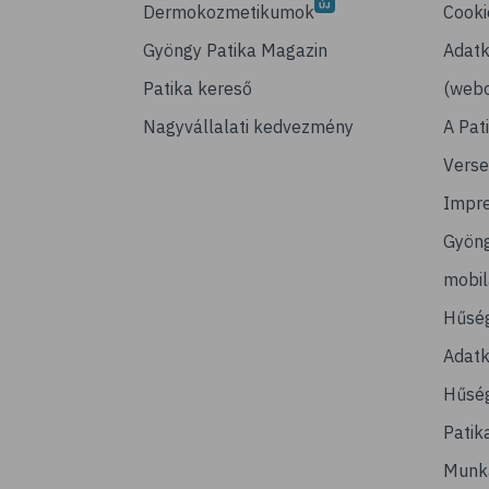
Dermokozmetikumok
Cooki
Gyöngy Patika Magazin
Adatk
Patika kereső
(webo
Nagyvállalati kedvezmény
A Pat
Verse
Impr
Gyön
mobi
Hűsé
Adatk
Hűség
Patik
Munk