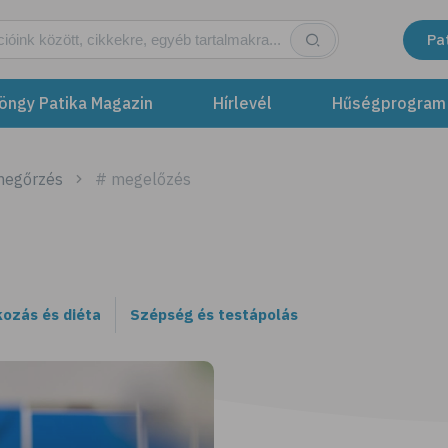
Pa
öngy Patika Magazin
Hírlevél
Hűségprogram
megőrzés
# megelőzés
kozás és diéta
Szépség és testápolás