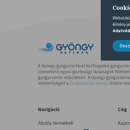
Cooki
Weboldalu
élmény ja
Adatvéd
Össz
A Gyöngy gyógyszertárat közforgalmú gyógyszer
üzemeltető egyes gazdasági társaságok felelnek
gyógyszertár működésért. A Gyöngy gyógyszertára
elérhetőségeit a
Gyógyszertár kereső
oldalon tek
Navigáció
Cég
Akciós termékek
Kapcs