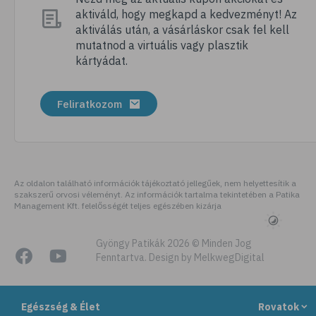
aktiváld, hogy megkapd a kedvezményt! Az
# szellőztetés
aktiválás után, a vásárláskor csak fel kell
# kézmosás
mutatnod a virtuális vagy plasztik
kártyádat.
# szépségápolás
# bőrápolás
Feliratkozom
# izlandi zuzmó
# kakukkfű
# torokfájás
# torokgyulladás
Az oldalon található információk tájékoztató jellegűek, nem helyettesítik a
szakszerű orvosi véleményt. Az információk tartalma tekintetében a Patika
# szemirritáció
Management Kft. felelősségét teljes egészében kizárja
# emésztés
# emésztőrendszer
Gyöngy Patikák 2026 © Minden Jog
Fenntartva. Design by MelkwegDigital
# emésztési zavarok
# puffadás
Egészség & Élet
Rovatok
# gyomorégés