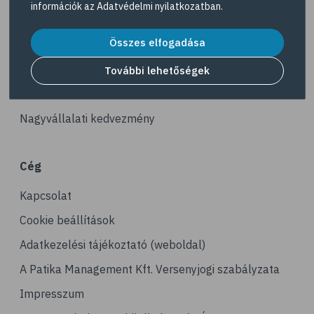
információk az
Adatvédelmi nyilatkozatban
.
# ízületek
Akciós termékek
# porckopás
Összes elfogadása
Dermokozmetikumok
# derékfájás
Gyöngy Patika Magazin
További lehetőségek
# tél
Patika kereső
# gyógynövények
Nagyvállalati kedvezmény
# hipertónia
# magas vérnyomás
Cég
# vérnyomásmérés
Kapcsolat
# kardiológia
# kardiovaszkuláris betegségek
Cookie beállítások
# szív- és érrendszer
Adatkezelési tájékoztató (weboldal)
# vérnyomás
A Patika Management Kft. Versenyjogi szabályzata
# sport
Impresszum
# mozgás