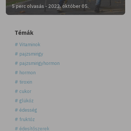
5 perc olvasás - 2022. október 05.
Témák
# Vitaminok
# pajzsmirigy
# pajzsmirigyhormon
# hormon
# tiroxin
# cukor
# glükóz
# édesség
# fruktóz
# édesítőszerek