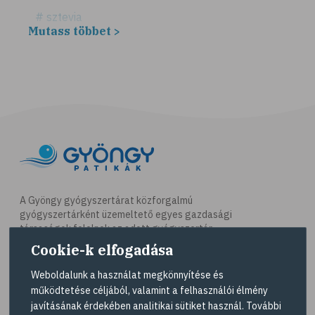
# sztevia
Mutass többet >
# fogadalom
# egészséges életmód
# diéta
# fogyókúra
# életmódváltás
# célkitűzés
# étkezési napló
# hal
A Gyöngy gyógyszertárat közforgalmú
gyógyszertárként üzemeltető egyes gazdasági
# egészséges táplálkozás
társaságok felelnek az adott gyógyszertár
# omega-3
működésért. A Gyöngy gyógyszertárak listáját és
Cookie-k elfogadása
elérhetőségeit a
Gyógyszertár kereső
oldalon
# D-vitamin
tekintheti meg.
Weboldalunk a használat megkönnyítése és
# A-vitamin
működtetése céljából, valamint a felhasználói élmény
Navigáció
javításának érdekében analitikai sütiket használ. További
# ásványi anyagok