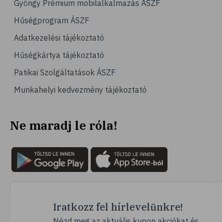
Gyöngy Prémium mobilalkalmazás ÁSZF
# család
Hűségprogram ÁSZF
# hátfájás
Adatkezelési tájékoztató
# gerinc
Hűségkártya tájékoztató
# vérnyomáscsökkentés
Patikai Szolgáltatások ÁSZF
# nátha
Munkahelyi kedvezmény tájékoztató
# megfázás
# influenza
Ne maradj le róla!
# fertőző betegségek
# vírusok
# köhögés
# orrfolyás
# C-vitamin
# immunrendszer
Iratkozz fel hírlevelünkre!
# immunerősítés
Nézd meg az aktuális kupon akciókat és