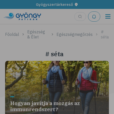
Gyógyszertárkereső
Egészség
#
Főoldal
Egészségmegőrzés
& Élet
séta
# séta
Hogyan javítja a mozgás az
immunrendszert?