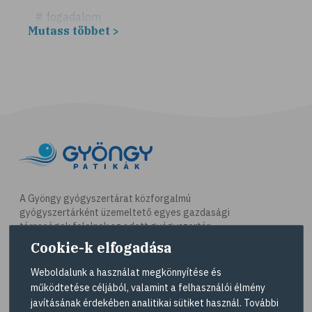
# fogadalom
Mutass többet >
# egészséges életmód
# diéta
# fogyókúra
# életmódváltás
# célkitűzés
# étkezési napló
# Vitaminok
# hal
A Gyöngy gyógyszertárat közforgalmú
gyógyszertárként üzemeltető egyes gazdasági
# egészséges táplálkozás
társaságok felelnek az adott gyógyszertár
# omega-3
működésért. A Gyöngy gyógyszertárak listáját és
Cookie-k elfogadása
elérhetőségeit a
Gyógyszertár kereső
oldalon
# D-vitamin
tekintheti meg.
Weboldalunk a használat megkönnyítése és
# A-vitamin
működtetése céljából, valamint a felhasználói élmény
Navigáció
javításának érdekében analitikai sütiket használ. További
# ásványi anyagok