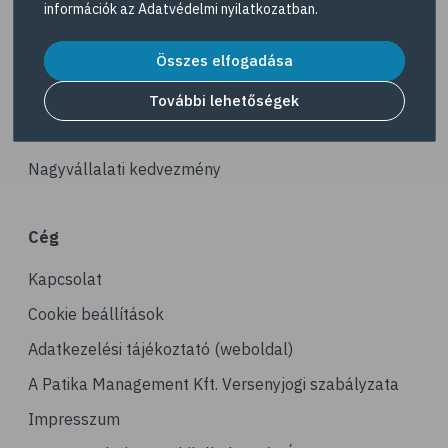
információk az
Adatvédelmi nyilatkozatban
.
# hipertónia
Akciós termékek
# magas vérnyomás
Összes elfogadása
Dermokozmetikumok
# vérnyomásmérés
Gyöngy Patika Magazin
További lehetőségek
# kardiológia
Patika kereső
# kardiovaszkuláris betegségek
Nagyvállalati kedvezmény
# szív- és érrendszer
# vérnyomás
Cég
# vérnyomáscsökkentés
Kapcsolat
# nátha
# megfázás
Cookie beállítások
# influenza
Adatkezelési tájékoztató (weboldal)
# fertőző betegségek
A Patika Management Kft. Versenyjogi szabályzata
# vírusok
Impresszum
# köhögés