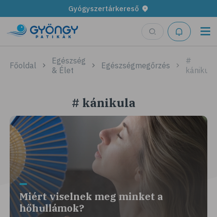
Gyógyszertárkereső
Egészség
#
Főoldal
Egészségmegőrzés
& Élet
kánikula
# kánikula
Miért viselnek meg minket a
hőhullámok?