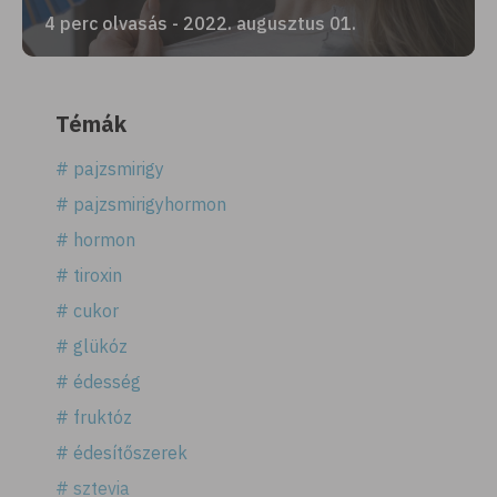
4 perc olvasás - 2022. augusztus 01.
Témák
# pajzsmirigy
# pajzsmirigyhormon
# hormon
# tiroxin
# cukor
# glükóz
# édesség
# fruktóz
# édesítőszerek
# sztevia