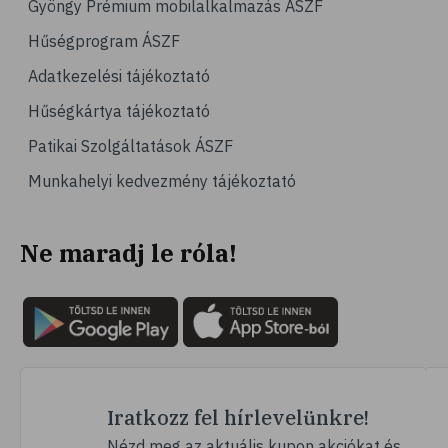
Gyöngy Prémium mobilalkalmazás ÁSZF
# orrfolyás
Hűségprogram ÁSZF
# C-vitamin
Adatkezelési tájékoztató
# immunrendszer
Hűségkártya tájékoztató
# immunerősítés
Patikai Szolgáltatások ÁSZF
# szellőztetés
Munkahelyi kedvezmény tájékoztató
# kézmosás
# sztárinterjú
Ne maradj le róla!
# Egészségmegőrzés
# tipp
# Borbás Marcsi
# Gasztroangyal
# egészségtipp
# smoothie
Iratkozz fel hírlevelünkre!
# arctisztítás
Nézd meg az aktuális kupon akciókat és