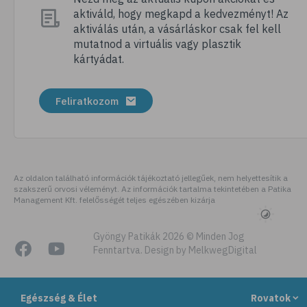
aktiváld, hogy megkapd a kedvezményt! Az
# folyadékfogyasztás
aktiválás után, a vásárláskor csak fel kell
# hasmenés
mutatnod a virtuális vagy plasztik
kártyádat.
# ápolás
# gondozás
Feliratkozom
# akut betegség
# hányinger
# hányás
# család
Az oldalon található információk tájékoztató jellegűek, nem helyettesítik a
szakszerű orvosi véleményt. Az információk tartalma tekintetében a Patika
# cukorbetegség
Management Kft. felelősségét teljes egészében kizárja
# vércukorszint
# szűrővizsgálatok
Gyöngy Patikák 2026 © Minden Jog
Fenntartva. Design by MelkwegDigital
# túlsúly
# mammográfia
Egészség & Élet
Rovatok
# EKG