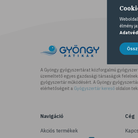
Cooki
Weboldalu
élmény ja
Adatvéd
Össz
A Gyöngy gyógyszertárat közforgalmú gyógyszer
üzemeltető egyes gazdasági társaságok felelnek
gyógyszertár működésért. A Gyöngy gyógyszertára
elérhetőségeit a
Gyógyszertár kereső
oldalon tek
Navigáció
Cég
Akciós termékek
Kapcs