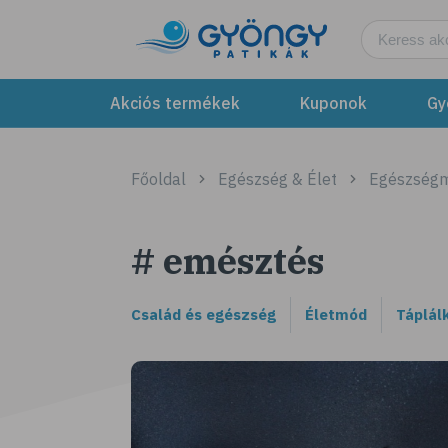
Akciós termékek
Kuponok
Gy
Főoldal
Egészség & Élet
Egészség
# emésztés
Család és egészség
Életmód
Táplál