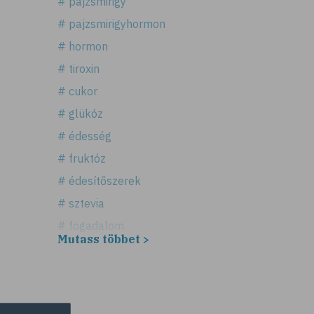
# pajzsmirigy
# pajzsmirigyhormon
# hormon
# tiroxin
# cukor
# glükóz
# édesség
# fruktóz
# édesítőszerek
# sztevia
# fogadalom
Mutass többet >
# egészséges életmód
# diéta
# fogyókúra