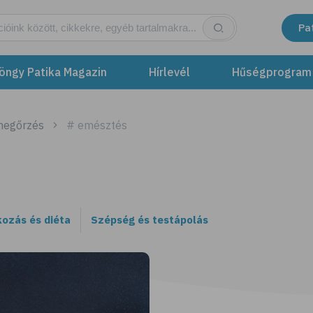
Pa
öngy Patika Magazin
Hírlevél
Hűségprogram
megőrzés
# emésztés
kozás és diéta
Szépség és testápolás