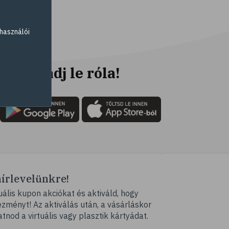
# életmódváltás
# célkitűzés
használói
# étkezési napló
# Vitaminok
# hal
Ne maradj le róla!
# egészséges táplálkozás
# omega-3
# D-vitamin
# A-vitamin
# ásványi anyagok
# hipertónia
hírlevelünkre!
# magas vérnyomás
ális kupon akciókat és aktiváld, hogy
# vérnyomásmérés
ményt! Az aktiválás után, a vásárláskor
# kardiológia
atnod a virtuális vagy plasztik kártyádat.