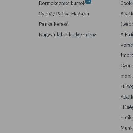
Dermokozmetikumok
Cooki
Gyöngy Patika Magazin
Adatk
Patika kereső
(webo
Nagyvállalati kedvezmény
A Pat
Verse
Impr
Gyön
mobi
Hűsé
Adatk
Hűség
Patik
Munk