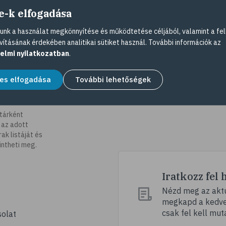
e-k elfogadása
nk a használat megkönnyítése és működtetése céljából, valamint a fel
vításának érdekében analitikai sütiket használ. További információk az
elmi nyilatkozatban
.
es elfogadása
További lehetőségek
tárként
 az adott
k listáját és
intheti meg.
Iratkozz fel 
Nézd meg az aktu
megkapd a kedvez
csak fel kell mut
olat