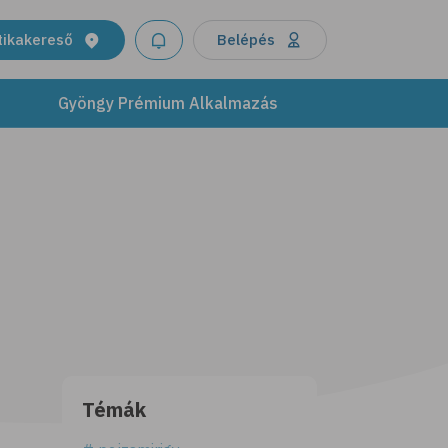
tikakereső
Belépés
Gyöngy Prémium Alkalmazás
Témák