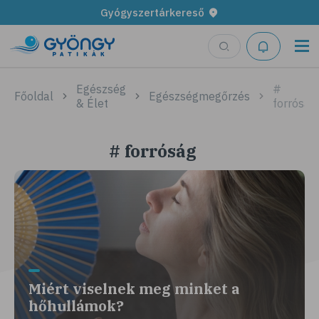
Gyógyszertárkereső
Egészség
#
Főoldal
Egészségmegőrzés
& Élet
forróság
# forróság
Miért viselnek meg minket a
hőhullámok?