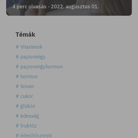
4 perc olvasás - 2022. augusztus 01.
Témák
# Vitaminok
# pajzsmirigy
# pajzsmirigyhormon
# hormon
# tiroxin
# cukor
# glükóz
# édesség
# fruktóz
# édesítőszerek