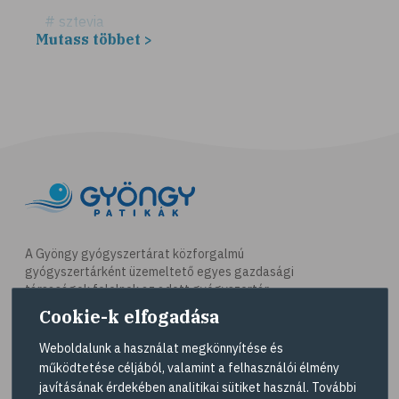
# sztevia
Mutass többet >
# fogadalom
# egészséges életmód
# diéta
# fogyókúra
# életmódváltás
# célkitűzés
# étkezési napló
# hal
A Gyöngy gyógyszertárat közforgalmú
gyógyszertárként üzemeltető egyes gazdasági
# egészséges táplálkozás
társaságok felelnek az adott gyógyszertár
# omega-3
működésért. A Gyöngy gyógyszertárak listáját és
Cookie-k elfogadása
elérhetőségeit a
Gyógyszertár kereső
oldalon
# D-vitamin
tekintheti meg.
Weboldalunk a használat megkönnyítése és
# A-vitamin
működtetése céljából, valamint a felhasználói élmény
Navigáció
javításának érdekében analitikai sütiket használ. További
# ásványi anyagok