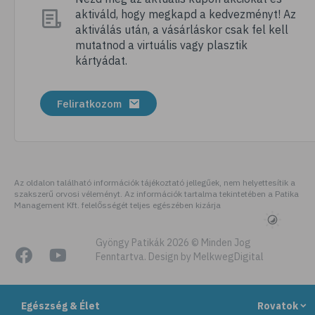
aktiváld, hogy megkapd a kedvezményt! Az
# szellőztetés
aktiválás után, a vásárláskor csak fel kell
# kézmosás
mutatnod a virtuális vagy plasztik
kártyádat.
# szépségápolás
# bőrápolás
Feliratkozom
# izlandi zuzmó
# kakukkfű
# torokfájás
# torokgyulladás
Az oldalon található információk tájékoztató jellegűek, nem helyettesítik a
szakszerű orvosi véleményt. Az információk tartalma tekintetében a Patika
# szemirritáció
Management Kft. felelősségét teljes egészében kizárja
# emésztés
# emésztőrendszer
Gyöngy Patikák 2026 © Minden Jog
Fenntartva. Design by MelkwegDigital
# emésztési zavarok
# puffadás
Egészség & Élet
Rovatok
# gyomorégés