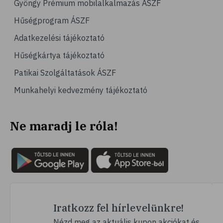
Gyöngy Prémium mobilalkalmazás ÁSZF
# család
Hűségprogram ÁSZF
# hátfájás
Adatkezelési tájékoztató
# gerinc
Hűségkártya tájékoztató
# vérnyomáscsökkentés
Patikai Szolgáltatások ÁSZF
# nátha
Munkahelyi kedvezmény tájékoztató
# megfázás
# influenza
Ne maradj le róla!
# fertőző betegségek
# vírusok
# köhögés
# orrfolyás
# C-vitamin
# immunrendszer
Iratkozz fel hírlevelünkre!
# immunerősítés
Nézd meg az aktuális kupon akciókat és