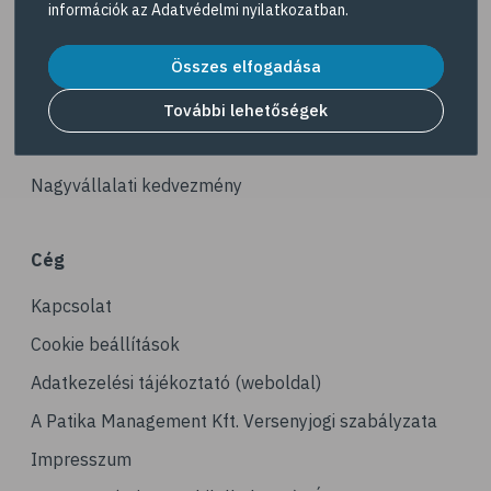
információk az
Adatvédelmi nyilatkozatban
.
# ízületek
Akciós termékek
# porckopás
Összes elfogadása
Dermokozmetikumok
# derékfájás
Gyöngy Patika Magazin
További lehetőségek
# tél
Patika kereső
# gyógynövények
Nagyvállalati kedvezmény
# hipertónia
# magas vérnyomás
Cég
# vérnyomásmérés
Kapcsolat
# kardiológia
# kardiovaszkuláris betegségek
Cookie beállítások
# szív- és érrendszer
Adatkezelési tájékoztató (weboldal)
# vérnyomás
A Patika Management Kft. Versenyjogi szabályzata
# sport
Impresszum
# mozgás