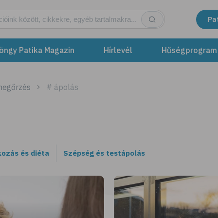
Pa
öngy Patika Magazin
Hírlevél
Hűségprogram
megőrzés
# ápolás
kozás és diéta
Szépség és testápolás