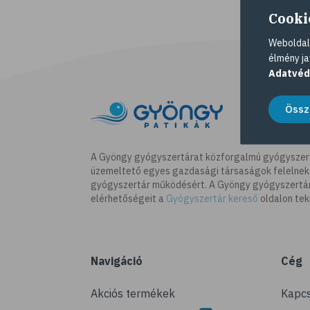
Cooki
Weboldalu
élmény ja
Adatvéd
Össz
A Gyöngy gyógyszertárat közforgalmú gyógyszer
üzemeltető egyes gazdasági társaságok felelnek
gyógyszertár működésért. A Gyöngy gyógyszertára
elérhetőségeit a
Gyógyszertár kereső
oldalon tek
Navigáció
Cég
Akciós termékek
Kapcs