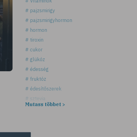
# Vitaminok
# pajzsmirigy
# pajzsmirigyhormon
# hormon
# tiroxin
# cukor
# glükóz
# édesség
# fruktóz
# édesítőszerek
# sztevia
Mutass többet >
# fogadalom
# egészséges életmód
# diéta