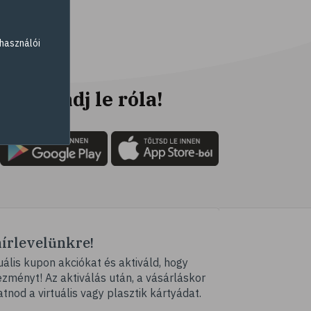
# fogyókúra
# életmódváltás
használói
# célkitűzés
# étkezési napló
# hal
Ne maradj le róla!
# egészséges táplálkozás
# omega-3
# D-vitamin
# A-vitamin
# ásványi anyagok
# ízületek
hírlevelünkre!
# porckopás
ális kupon akciókat és aktiváld, hogy
# derékfájás
ményt! Az aktiválás után, a vásárláskor
# tél
atnod a virtuális vagy plasztik kártyádat.