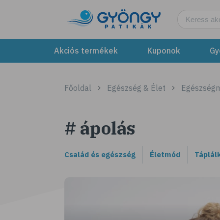
Akciós termékek
Kuponok
Gy
Főoldal
Egészség & Élet
Egészség
# ápolás
Család és egészség
Életmód
Táplál