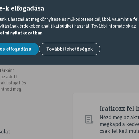
e-k elfogadása
nk a használat megkönnyítése és működtetése céljából, valamint a fel
vításának érdekében analitikai sütiket használ. További információk az
elmi nyilatkozatban
.
es elfogadása
További lehetőségek
tárként
 az adott
k listáját és
intheti meg.
Iratkozz fel 
Nézd meg az aktu
megkapd a kedvez
csak fel kell mut
olat