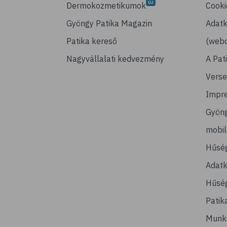
Dermokozmetikumok
Cooki
Gyöngy Patika Magazin
Adatk
Patika kereső
(webo
Nagyvállalati kedvezmény
A Pat
Verse
Impr
Gyön
mobi
Hűsé
Adatk
Hűség
Patik
Munk