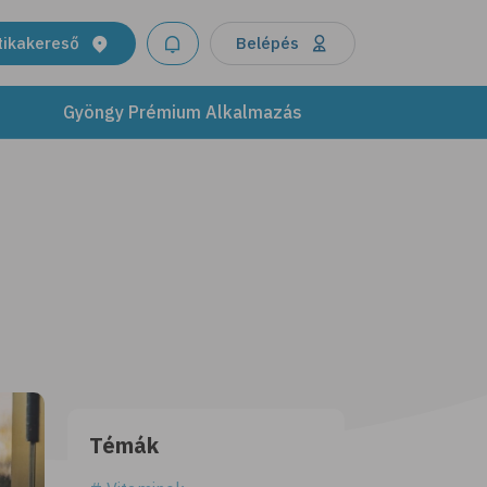
tikakereső
Belépés
Gyöngy Prémium Alkalmazás
Témák