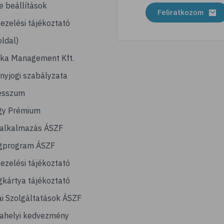
e beállítások
Feliratkozom
ezelési tájékoztató
ldal)
ika Management Kft.
nyjogi szabályzata
esszum
gy Prémium
lalkalmazás ÁSZF
gprogram ÁSZF
ezelési tájékoztató
kártya tájékoztató
ai Szolgáltatások ÁSZF
ahelyi kedvezmény