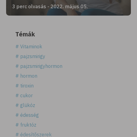
3 perc olvasás - 2022. május 05.
Témák
# Vitaminok
# pajzsmirigy
# pajzsmirigyhormon
# hormon
# tiroxin
# cukor
# glükóz
# édesség
# fruktóz
# édesítőszerek