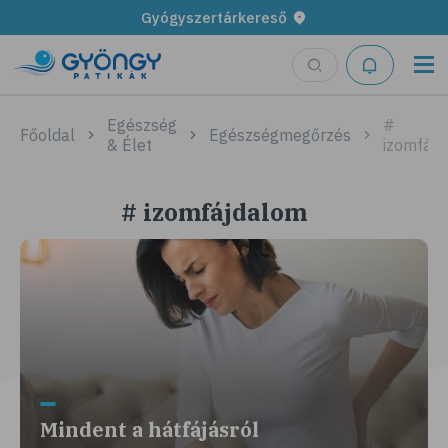
Gyógyszertárkereső
Egészség
#
Főoldal
Egészségmegőrzés
& Élet
izomfáj
# izomfájdalom
Mindent a hátfájásról