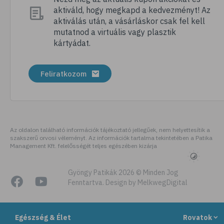
aktiváld, hogy megkapd a kedvezményt! Az
# szellőztetés
aktiválás után, a vásárláskor csak fel kell
# kézmosás
mutatnod a virtuális vagy plasztik
kártyádat.
# szépségápolás
# bőrápolás
Feliratkozom
# izlandi zuzmó
# kakukkfű
# torokfájás
# torokgyulladás
Az oldalon található információk tájékoztató jellegűek, nem helyettesítik a
szakszerű orvosi véleményt. Az információk tartalma tekintetében a Patika
# szemirritáció
Management Kft. felelősségét teljes egészében kizárja
# emésztés
# emésztőrendszer
Gyöngy Patikák 2026 © Minden Jog
Fenntartva. Design by MelkwegDigital
# emésztési zavarok
# puffadás
Egészség & Élet
Rovatok
# gyomorégés