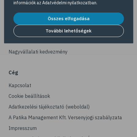
információk az
Adatvédelmi nyilatkozatban
.
# ízületek
Akciós termékek
# porckopás
Összes elfogadása
Dermokozmetikumok
# derékfájás
Gyöngy Patika Magazin
További lehetőségek
# tél
Patika kereső
# gyógynövények
Nagyvállalati kedvezmény
# hipertónia
# magas vérnyomás
Cég
# vérnyomásmérés
Kapcsolat
# kardiológia
# kardiovaszkuláris betegségek
Cookie beállítások
# szív- és érrendszer
Adatkezelési tájékoztató (weboldal)
# vérnyomás
A Patika Management Kft. Versenyjogi szabályzata
# sport
Impresszum
# mozgás