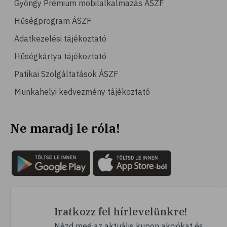
Gyöngy Prémium mobilalkalmazás ÁSZF
# család
Hűségprogram ÁSZF
# hátfájás
Adatkezelési tájékoztató
# gerinc
Hűségkártya tájékoztató
# vérnyomáscsökkentés
Patikai Szolgáltatások ÁSZF
# nátha
Munkahelyi kedvezmény tájékoztató
# megfázás
# influenza
Ne maradj le róla!
# fertőző betegségek
# vírusok
# köhögés
# orrfolyás
# C-vitamin
# immunrendszer
Iratkozz fel hírlevelünkre!
# immunerősítés
Nézd meg az aktuális kupon akciókat és