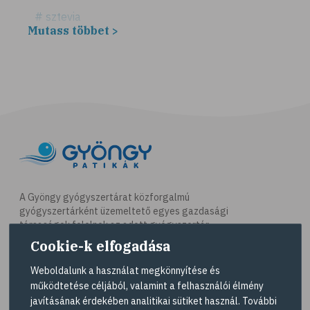
# sztevia
Mutass többet >
# fogadalom
# egészséges életmód
# diéta
# fogyókúra
# életmódváltás
# célkitűzés
# étkezési napló
# hal
A Gyöngy gyógyszertárat közforgalmú
gyógyszertárként üzemeltető egyes gazdasági
# egészséges táplálkozás
társaságok felelnek az adott gyógyszertár
# omega-3
működésért. A Gyöngy gyógyszertárak listáját és
Cookie-k elfogadása
elérhetőségeit a
Gyógyszertár kereső
oldalon
# D-vitamin
tekintheti meg.
Weboldalunk a használat megkönnyítése és
# A-vitamin
működtetése céljából, valamint a felhasználói élmény
Navigáció
javításának érdekében analitikai sütiket használ. További
# ásványi anyagok