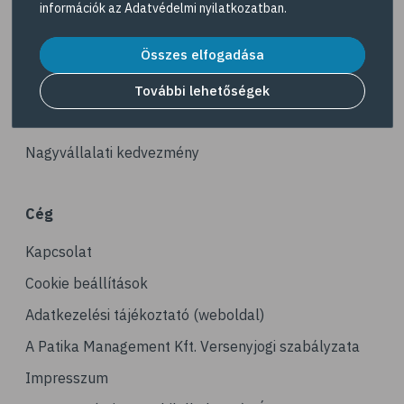
információk az
Adatvédelmi nyilatkozatban
.
# hipertónia
Akciós termékek
# magas vérnyomás
Összes elfogadása
Dermokozmetikumok
# vérnyomásmérés
Gyöngy Patika Magazin
További lehetőségek
# kardiológia
Patika kereső
# kardiovaszkuláris betegségek
Nagyvállalati kedvezmény
# szív- és érrendszer
# vérnyomás
Cég
# vérnyomáscsökkentés
Kapcsolat
# nátha
# megfázás
Cookie beállítások
# influenza
Adatkezelési tájékoztató (weboldal)
# fertőző betegségek
A Patika Management Kft. Versenyjogi szabályzata
# vírusok
Impresszum
# köhögés