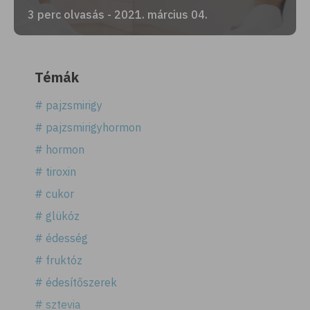
3 perc olvasás - 2021. március 04.
Témák
# pajzsmirigy
# pajzsmirigyhormon
# hormon
# tiroxin
# cukor
# glükóz
# édesség
# fruktóz
# édesítőszerek
# sztevia