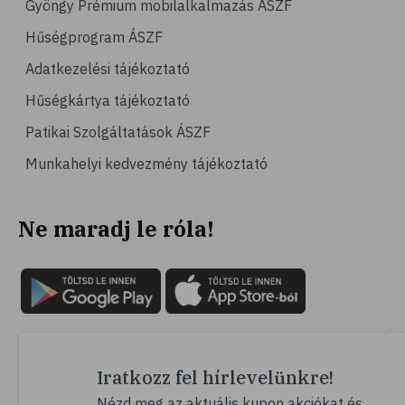
Gyöngy Prémium mobilalkalmazás ÁSZF
# orrfolyás
Hűségprogram ÁSZF
# C-vitamin
Adatkezelési tájékoztató
# immunrendszer
Hűségkártya tájékoztató
# immunerősítés
Patikai Szolgáltatások ÁSZF
# szellőztetés
Munkahelyi kedvezmény tájékoztató
# kézmosás
# sztárinterjú
Ne maradj le róla!
# Egészségmegőrzés
# tipp
# Borbás Marcsi
# Gasztroangyal
# egészségtipp
# smoothie
Iratkozz fel hírlevelünkre!
# arctisztítás
Nézd meg az aktuális kupon akciókat és