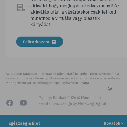
aktiváld, hogy megkapd a kedvezményt! Az
# folyadékfogyasztás
aktiválás után, a vásárláskor csak fel kell
# hasmenés
mutatnod a virtuális vagy plasztik
kártyádat.
# ápolás
# gondozás
Feliratkozom
# akut betegség
# hányinger
# hányás
# család
Az oldalon található információk tájékoztató jellegűek, nem helyettesítik a
szakszerű orvosi véleményt. Az információk tartalma tekintetében a Patika
# cukorbetegség
Management Kft. felelősségét teljes egészében kizárja
# vércukorszint
# szűrővizsgálatok
Gyöngy Patikák 2026 © Minden Jog
Fenntartva. Design by MelkwegDigital
# túlsúly
# mammográfia
Egészség & Élet
Rovatok
# EKG