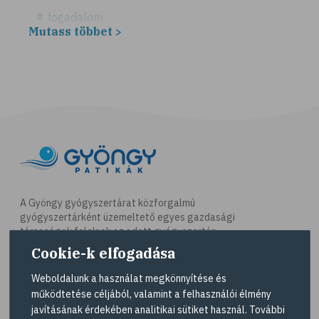
# fogadalom
Mutass többet >
# egészséges életmód
# diéta
# fogyókúra
# életmódváltás
# célkitűzés
# étkezési napló
# Vitaminok
# hal
A Gyöngy gyógyszertárat közforgalmú
gyógyszertárként üzemeltető egyes gazdasági
# egészséges táplálkozás
társaságok felelnek az adott gyógyszertár
# omega-3
működésért. A Gyöngy gyógyszertárak listáját és
Cookie-k elfogadása
elérhetőségeit a
Gyógyszertár kereső
oldalon
# D-vitamin
tekintheti meg.
Weboldalunk a használat megkönnyítése és
# A-vitamin
működtetése céljából, valamint a felhasználói élmény
Navigáció
javításának érdekében analitikai sütiket használ. További
# ásványi anyagok