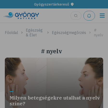
Gyógyszertárkereső
Egészség
#
Főoldal
Egészségmegőrzés
& Élet
nyelv
# nyelv
Milyen betegségekre utalhat a nyelv
színe?