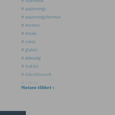
# Vitaminok
# pajzsmirigy
# pajzsmirigyhormon
# hormon
# tiroxin
# cukor
# glükóz
# édesség
# fruktóz
# édesítőszerek
# sztevia
Mutass többet >
# fogadalom
# egészséges életmód
# diéta