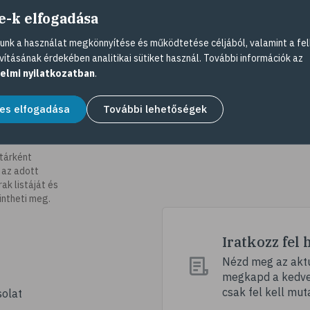
e-k elfogadása
nk a használat megkönnyítése és működtetése céljából, valamint a fel
vításának érdekében analitikai sütiket használ. További információk az
elmi nyilatkozatban
.
es elfogadása
További lehetőségek
tárként
 az adott
k listáját és
intheti meg.
Iratkozz fel 
Nézd meg az aktu
megkapd a kedvez
csak fel kell mut
olat