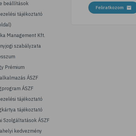
e beállítások
Feliratkozom
ezelési tájékoztató
ldal)
ika Management Kft.
nyjogi szabályzata
esszum
gy Prémium
lalkalmazás ÁSZF
gprogram ÁSZF
ezelési tájékoztató
kártya tájékoztató
ai Szolgáltatások ÁSZF
ahelyi kedvezmény