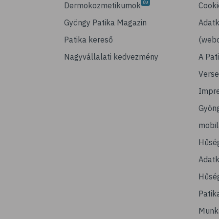
Dermokozmetikumok
Cooki
Gyöngy Patika Magazin
Adatk
Patika kereső
(webo
Nagyvállalati kedvezmény
A Pat
Verse
Impr
Gyön
mobi
Hűsé
Adatk
Hűség
Patik
Munk