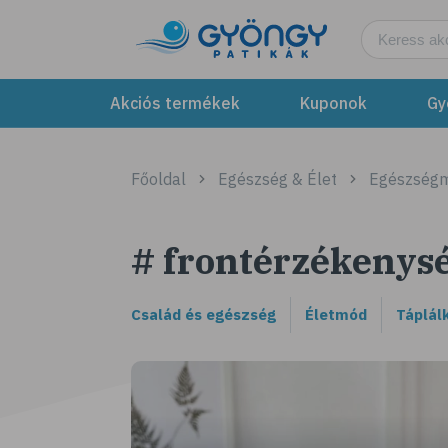
Akciós termékek
Kuponok
Gy
Főoldal
Egészség & Élet
Egészség
# frontérzékenys
Család és egészség
Életmód
Táplál