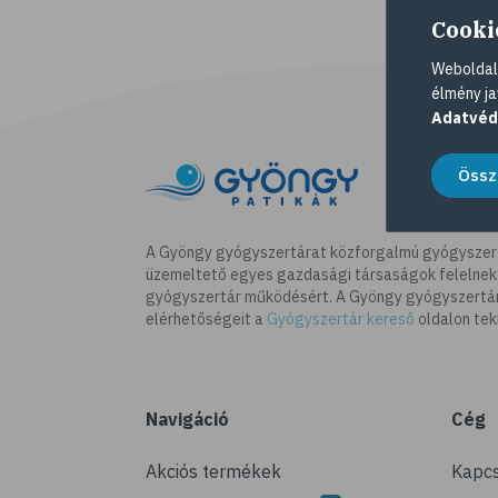
Cooki
Weboldalu
élmény ja
Adatvéd
Össz
A Gyöngy gyógyszertárat közforgalmú gyógyszer
üzemeltető egyes gazdasági társaságok felelnek
gyógyszertár működésért. A Gyöngy gyógyszertára
elérhetőségeit a
Gyógyszertár kereső
oldalon tek
Navigáció
Cég
Akciós termékek
Kapcs