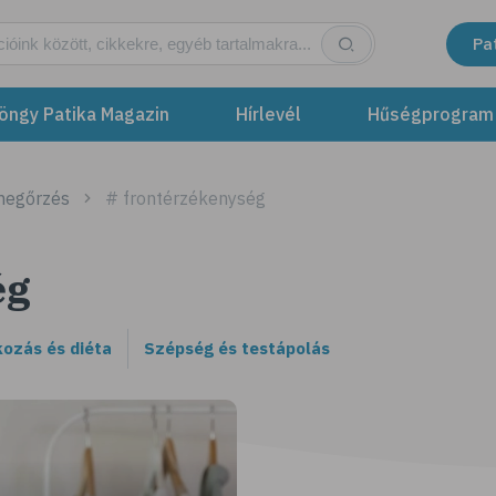
Pa
öngy Patika Magazin
Hírlevél
Hűségprogram
megőrzés
# frontérzékenység
ég
kozás és diéta
Szépség és testápolás