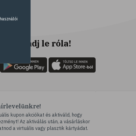
# fogyókúra
# életmódváltás
használói
# célkitűzés
# étkezési napló
# hal
Ne maradj le róla!
# egészséges táplálkozás
# omega-3
# D-vitamin
# A-vitamin
# ásványi anyagok
# ízületek
hírlevelünkre!
# porckopás
ális kupon akciókat és aktiváld, hogy
# derékfájás
ményt! Az aktiválás után, a vásárláskor
# tél
atnod a virtuális vagy plasztik kártyádat.