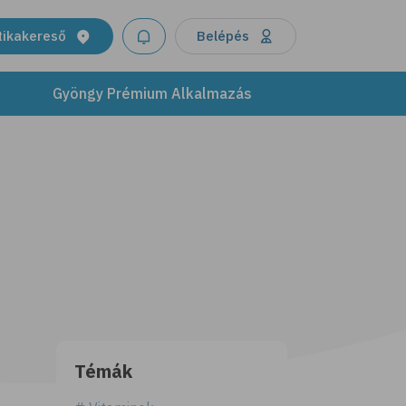
tikakereső
Belépés
Gyöngy Prémium Alkalmazás
Témák