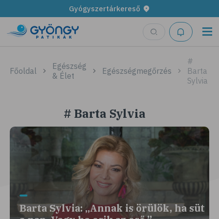
Gyógyszertárkereső
#
Egészség
Főoldal
Egészségmegőrzés
Barta
& Élet
Sylvia
# Barta Sylvia
Barta Sylvia: „Annak is örülök, ha süt