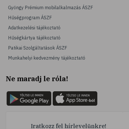
# mozgás
Gyöngy Prémium mobilalkalmazás ÁSZF
# család
Hűségprogram ÁSZF
# hátfájás
Adatkezelési tájékoztató
# gerinc
Hűségkártya tájékoztató
# vérnyomáscsökkentés
Patikai Szolgáltatások ÁSZF
# nátha
Munkahelyi kedvezmény tájékoztató
# megfázás
# influenza
Ne maradj le róla!
# fertőző betegségek
# vírusok
# köhögés
# orrfolyás
# C-vitamin
# immunrendszer
Iratkozz fel hírlevelünkre!