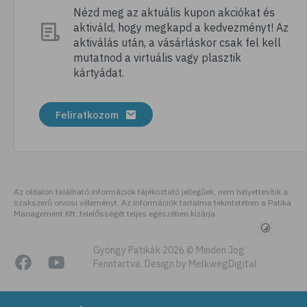
# immunerősítés
Nézd meg az aktuális kupon akciókat és
aktiváld, hogy megkapd a kedvezményt! Az
# szellőztetés
aktiválás után, a vásárláskor csak fel kell
# kézmosás
mutatnod a virtuális vagy plasztik
kártyádat.
# szépségápolás
# bőrápolás
Feliratkozom
# izlandi zuzmó
# kakukkfű
# torokfájás
# torokgyulladás
Az oldalon található információk tájékoztató jellegűek, nem helyettesítik a
szakszerű orvosi véleményt. Az információk tartalma tekintetében a Patika
# szemirritáció
Management Kft. felelősségét teljes egészében kizárja
# emésztés
# emésztőrendszer
Gyöngy Patikák 2026 © Minden Jog
Fenntartva. Design by MelkwegDigital
# emésztési zavarok
# puffadás