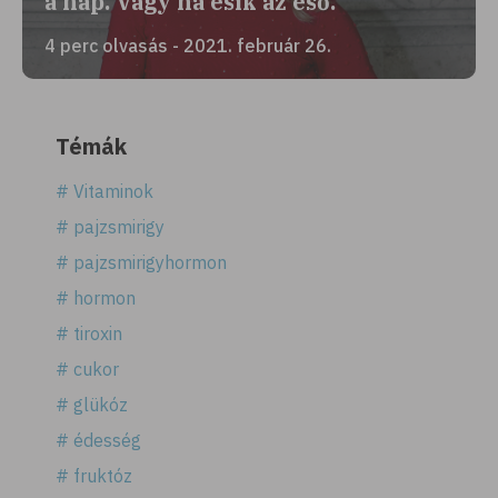
a nap. Vagy ha esik az eső.”
4 perc olvasás - 2021. február 26.
Témák
# Vitaminok
# pajzsmirigy
# pajzsmirigyhormon
# hormon
# tiroxin
# cukor
# glükóz
# édesség
# fruktóz