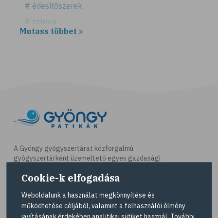
# édesítőszerek
# sztevia
Mutass többet >
# fogadalom
# egészséges életmód
# diéta
# fogyókúra
# életmódváltás
# célkitűzés
# étkezési napló
# hal
A Gyöngy gyógyszertárat közforgalmú
gyógyszertárként üzemeltető egyes gazdasági
# egészséges táplálkozás
társaságok felelnek az adott gyógyszertár
Cookie-k elfogadása
# omega-3
működésért. A Gyöngy gyógyszertárak listáját és
elérhetőségeit a
Gyógyszertár kereső
oldalon
# D-vitamin
Weboldalunk a használat megkönnyítése és
tekintheti meg.
működtetése céljából, valamint a felhasználói élmény
# A-vitamin
javításának érdekében analitikai sütiket használ. További