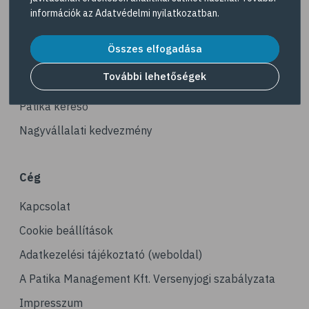
Navigáció
# ásványi anyagok
információk az
Adatvédelmi nyilatkozatban
.
# ízületek
Akciós termékek
Összes elfogadása
# porckopás
Dermokozmetikumok
# derékfájás
További lehetőségek
Gyöngy Patika Magazin
# tél
Patika kereső
# gyógynövények
Nagyvállalati kedvezmény
# hipertónia
# magas vérnyomás
Cég
# vérnyomásmérés
Kapcsolat
# kardiológia
# kardiovaszkuláris betegségek
Cookie beállítások
# szív- és érrendszer
Adatkezelési tájékoztató (weboldal)
# vérnyomás
A Patika Management Kft. Versenyjogi szabályzata
# sport
Impresszum