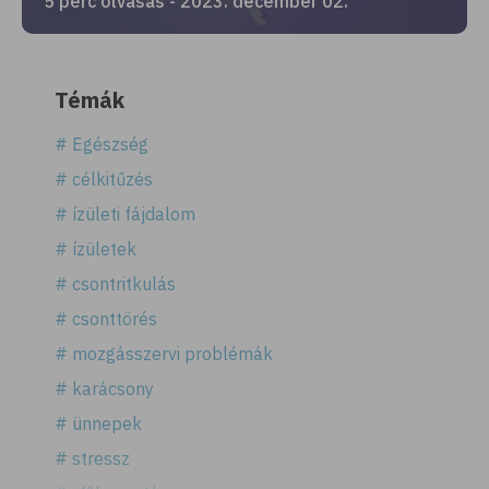
5 perc olvasás - 2023. december 02.
Témák
# Egészség
# célkitűzés
# ízületi fájdalom
# ízületek
# csontritkulás
# csonttörés
# mozgásszervi problémák
# karácsony
# ünnepek
# stressz