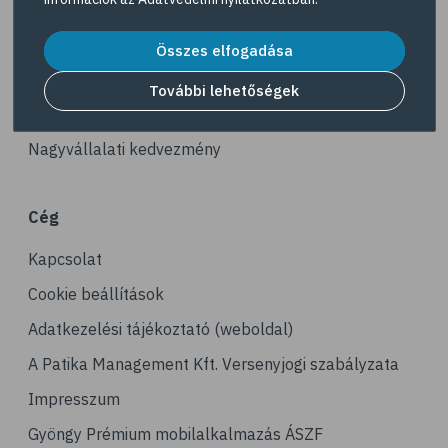
# gerinc
Akciós termékek
# illóolaj
Dermokozmetikumok
Összes elfogadása
# fertőző betegségek
Gyöngy Patika Magazin
További lehetőségek
# immunrendszer
Patika kereső
# látás
Nagyvállalati kedvezmény
# szemszárazság
# magnézium
Cég
# stresszcsökkentés
Kapcsolat
# agy
# agyműködés
Cookie beállítások
# memória
Adatkezelési tájékoztató (weboldal)
# alvás
A Patika Management Kft. Versenyjogi szabályzata
# folyadékfogyasztás
Impresszum
# játék
Gyöngy Prémium mobilalkalmazás ÁSZF