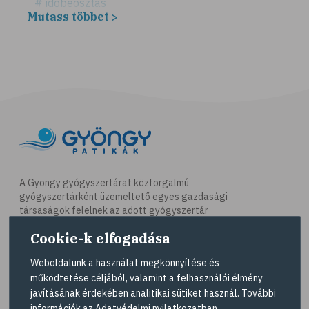
# időbeosztás
Mutass többet >
# háztartás
# takarítás
# tél
# gyógynövények
# sport
# mozgás
# síelés
# szánkózás
A Gyöngy gyógyszertárat közforgalmú
gyógyszertárként üzemeltető egyes gazdasági
# snowboard
társaságok felelnek az adott gyógyszertár
# korcsolyázás
működésért. A Gyöngy gyógyszertárak listáját és
Cookie-k elfogadása
elérhetőségeit a
Gyógyszertár kereső
oldalon
# család
tekintheti meg.
Weboldalunk a használat megkönnyítése és
# pszichológia
működtetése céljából, valamint a felhasználói élmény
Navigáció
# hátfájás
javításának érdekében analitikai sütiket használ. További
információk az
Adatvédelmi nyilatkozatban
.