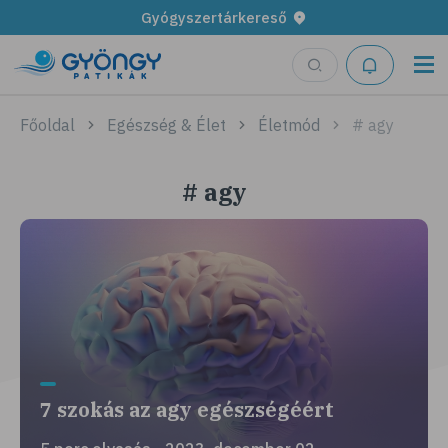
Gyógyszertárkereső
Főoldal
Egészség & Élet
Életmód
# agy
# agy
7 szokás az agy egészségéért