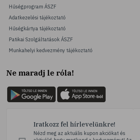
# számítógépes játék
Hűségprogram ÁSZF
# gyerek
Adatkezelési tájékoztató
# erőszak
Hűségkártya tájékoztató
# agresszió
Patikai Szolgáltatások ÁSZF
# intelligencia
Munkahelyi kedvezmény tájékoztató
# hányinger
# hányás
Ne maradj le róla!
# túlsúly
# hobbi
# szabadidő
# lelki egyensúly
# kardioedzés
# séta
Iratkozz fel hírlevelünkre!
# jóga
Nézd meg az aktuális kupon akciókat és