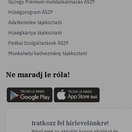
Gyöngy Prémium mobilalkalmazás ÁSZF
# számítógépes játék
Hűségprogram ÁSZF
# gyerek
Adatkezelési tájékoztató
# erőszak
Hűségkártya tájékoztató
# agresszió
Patikai Szolgáltatások ÁSZF
# intelligencia
Munkahelyi kedvezmény tájékoztató
# hányinger
# hányás
Ne maradj le róla!
# túlsúly
# hobbi
# szabadidő
# lelki egyensúly
# kardioedzés
# séta
Iratkozz fel hírlevelünkre!
# jóga
Nézd meg az aktuális kupon akciókat és