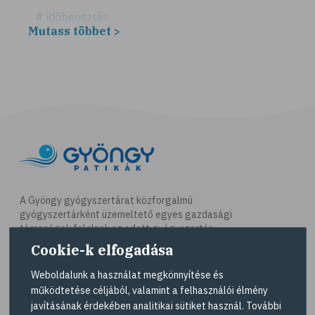
# időbeosztás
Mutass többet >
# háztartás
# takarítás
# tél
# gyógynövények
# sport
# mozgás
# síelés
# szánkózás
A Gyöngy gyógyszertárat közforgalmú
gyógyszertárként üzemeltető egyes gazdasági
# snowboard
társaságok felelnek az adott gyógyszertár
# korcsolyázás
működésért. A Gyöngy gyógyszertárak listáját és
Cookie-k elfogadása
elérhetőségeit a
Gyógyszertár kereső
oldalon
# család
tekintheti meg.
Weboldalunk a használat megkönnyítése és
# pszichológia
működtetése céljából, valamint a felhasználói élmény
Navigáció
javításának érdekében analitikai sütiket használ. További
# hátfájás