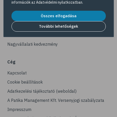
információk az
Adatvédelmi nyilatkozatban
.
# gerinc
Akciós termékek
# illóolaj
Összes elfogadása
Dermokozmetikumok
# fertőző betegségek
Gyöngy Patika Magazin
További lehetőségek
# immunrendszer
Patika kereső
# látás
Nagyvállalati kedvezmény
# szemszárazság
# magnézium
Cég
# stresszcsökkentés
Kapcsolat
# agy
# agyműködés
Cookie beállítások
# memória
Adatkezelési tájékoztató (weboldal)
# alvás
A Patika Management Kft. Versenyjogi szabályzata
# folyadékfogyasztás
Impresszum
# játék