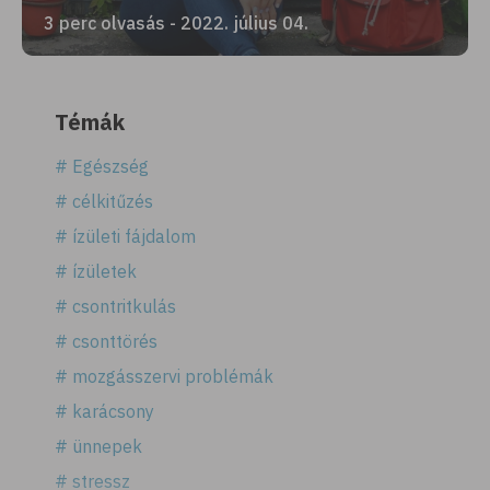
3 perc olvasás - 2022. július 04.
Témák
# Egészség
# célkitűzés
# ízületi fájdalom
# ízületek
# csontritkulás
# csonttörés
# mozgásszervi problémák
# karácsony
# ünnepek
# stressz