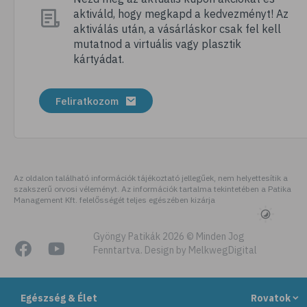
aktiváld, hogy megkapd a kedvezményt! Az
# nordic walking
aktiválás után, a vásárláskor csak fel kell
# meditálás
mutatnod a virtuális vagy plasztik
kártyádat.
# allergia
# alvászavar
Feliratkozom
# kertészkedés
# testmozgás
# légúti allergia
# stresszoldás
Az oldalon található információk tájékoztató jellegűek, nem helyettesítik a
szakszerű orvosi véleményt. Az információk tartalma tekintetében a Patika
# netfüggőség
Management Kft. felelősségét teljes egészében kizárja
# függőségek
# szenvedélybetegség
Gyöngy Patikák 2026 © Minden Jog
Fenntartva. Design by MelkwegDigital
# futás
# kocogás
Egészség & Élet
Rovatok
# cyberbullying