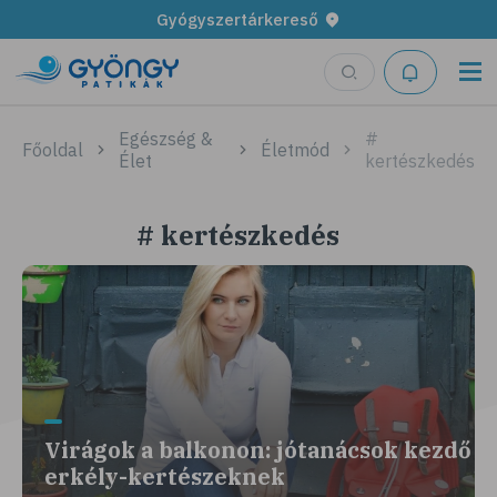
Gyógyszertárkereső
Egészség &
#
Főoldal
Életmód
Élet
kertészkedés
# kertészkedés
Virágok a balkonon: jótanácsok kezdő
erkély-kertészeknek