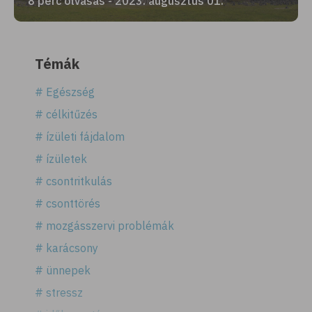
8 perc olvasás - 2023. augusztus 01.
Témák
# Egészség
# célkitűzés
# ízületi fájdalom
# ízületek
# csontritkulás
# csonttörés
# mozgásszervi problémák
# karácsony
# ünnepek
# stressz