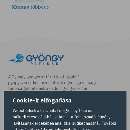
# időbeosztás
Mutass többet >
# háztartás
# takarítás
# tél
# gyógynövények
# sport
# mozgás
# síelés
# szánkózás
A Gyöngy gyógyszertárat közforgalmú
gyógyszertárként üzemeltető egyes gazdasági
# snowboard
társaságok felelnek az adott gyógyszertár
# korcsolyázás
működésért. A Gyöngy gyógyszertárak listáját és
Cookie-k elfogadása
elérhetőségeit a
Gyógyszertár kereső
oldalon
# család
tekintheti meg.
Weboldalunk a használat megkönnyítése és
# pszichológia
működtetése céljából, valamint a felhasználói élmény
Navigáció
# hátfájás
javításának érdekében analitikai sütiket használ. További
információk az
Adatvédelmi nyilatkozatban
.