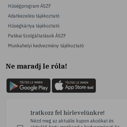
# számítógépes játék
Hűségprogram ÁSZF
# gyerek
Adatkezelési tájékoztató
# erőszak
Hűségkártya tájékoztató
# agresszió
Patikai Szolgáltatások ÁSZF
# intelligencia
Munkahelyi kedvezmény tájékoztató
# hányinger
# hányás
Ne maradj le róla!
# túlsúly
# hobbi
# szabadidő
# lelki egyensúly
# kardioedzés
# séta
Iratkozz fel hírlevelünkre!
# jóga
Nézd meg az aktuális kupon akciókat és