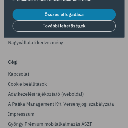
# gerinc
Akciós termékek
# illóolaj
Dermokozmetikumok
Összes elfogadása
# fertőző betegségek
Gyöngy Patika Magazin
További lehetőségek
# immunrendszer
Patika kereső
# látás
Nagyvállalati kedvezmény
# szemszárazság
# magnézium
Cég
# stresszcsökkentés
Kapcsolat
# agy
# agyműködés
Cookie beállítások
# memória
Adatkezelési tájékoztató (weboldal)
# alvás
A Patika Management Kft. Versenyjogi szabályzata
# folyadékfogyasztás
Impresszum
# játék
Gyöngy Prémium mobilalkalmazás ÁSZF