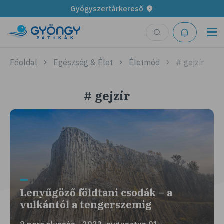
Gyógyszertárkereső
Főoldal
Egészség & Élet
Életmód
# gejzír
# gejzír
Lenyűgöző földtani csodák – a
vulkántól a tengerszemig