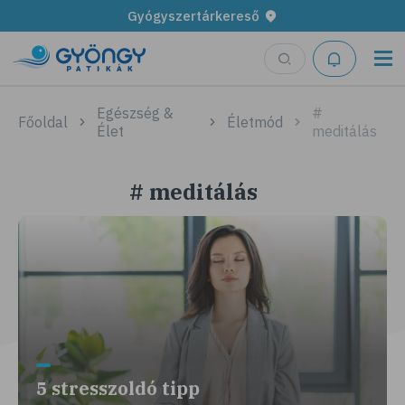
Gyógyszertárkereső
Egészség &
#
Főoldal
Életmód
Élet
meditálás
# meditálás
5 stresszoldó tipp