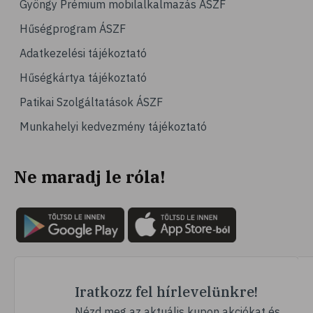
Gyöngy Prémium mobilalkalmazás ÁSZF
# számítógépes játék
Hűségprogram ÁSZF
# gyerek
Adatkezelési tájékoztató
# erőszak
Hűségkártya tájékoztató
# agresszió
Patikai Szolgáltatások ÁSZF
# intelligencia
Munkahelyi kedvezmény tájékoztató
# hányinger
# hányás
Ne maradj le róla!
# túlsúly
# hobbi
# szabadidő
# lelki egyensúly
# kardioedzés
# séta
Iratkozz fel hírlevelünkre!
# jóga
Nézd meg az aktuális kupon akciókat és