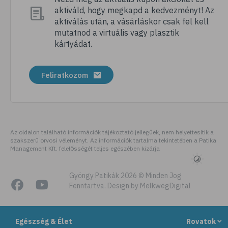
aktiváld, hogy megkapd a kedvezményt! Az
# nordic walking
aktiválás után, a vásárláskor csak fel kell
# meditálás
mutatnod a virtuális vagy plasztik
kártyádat.
# allergia
# alvászavar
Feliratkozom
# kertészkedés
# testmozgás
# légúti allergia
# stresszoldás
Az oldalon található információk tájékoztató jellegűek, nem helyettesítik a
szakszerű orvosi véleményt. Az információk tartalma tekintetében a Patika
# netfüggőség
Management Kft. felelősségét teljes egészében kizárja
# függőségek
# szenvedélybetegség
Gyöngy Patikák 2026 © Minden Jog
Fenntartva. Design by MelkwegDigital
# futás
# kocogás
Egészség & Élet
Rovatok
# cyberbullying