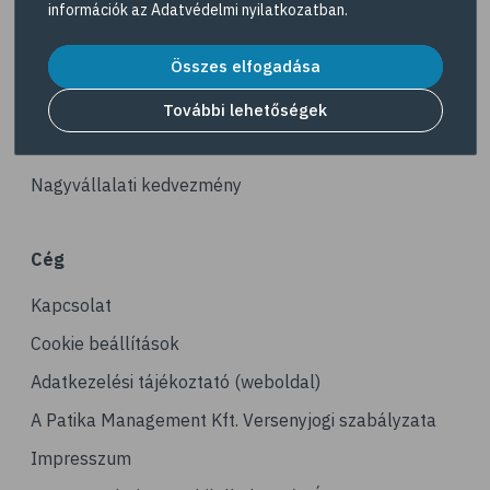
információk az
Adatvédelmi nyilatkozatban
.
# gerinc
Akciós termékek
# illóolaj
Összes elfogadása
Dermokozmetikumok
# fertőző betegségek
Gyöngy Patika Magazin
További lehetőségek
# immunrendszer
Patika kereső
# látás
Nagyvállalati kedvezmény
# szemszárazság
# magnézium
Cég
# stresszcsökkentés
Kapcsolat
# agy
# agyműködés
Cookie beállítások
# memória
Adatkezelési tájékoztató (weboldal)
# alvás
A Patika Management Kft. Versenyjogi szabályzata
# folyadékfogyasztás
Impresszum
# játék