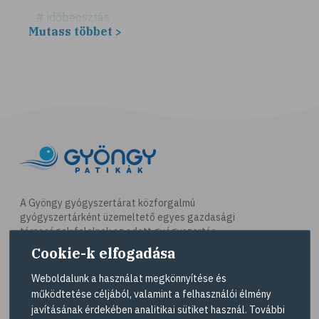
# időbeosztás
Mutass többet >
# háztartás
# takarítás
# tél
# gyógynövények
# sport
# mozgás
# síelés
# szánkózás
A Gyöngy gyógyszertárat közforgalmú
gyógyszertárként üzemeltető egyes gazdasági
# snowboard
társaságok felelnek az adott gyógyszertár
# korcsolyázás
működésért. A Gyöngy gyógyszertárak listáját és
Cookie-k elfogadása
elérhetőségeit a
Gyógyszertár kereső
oldalon
# család
tekintheti meg.
Weboldalunk a használat megkönnyítése és
# pszichológia
működtetése céljából, valamint a felhasználói élmény
Navigáció
javításának érdekében analitikai sütiket használ. További
# hátfájás