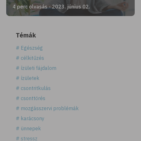
4 perc olvasás - 2023. június 02.
Témák
# Egészség
# célkitűzés
# ízületi fájdalom
# ízületek
# csontritkulás
# csonttörés
# mozgásszervi problémák
# karácsony
# ünnepek
# stressz