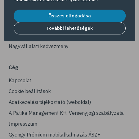
# gerinc
Akciós termékek
# illóolaj
Dermokozmetikumok
Összes elfogadása
# fertőző betegségek
Gyöngy Patika Magazin
További lehetőségek
# immunrendszer
Patika kereső
# látás
Nagyvállalati kedvezmény
# szemszárazság
# magnézium
Cég
# stresszcsökkentés
Kapcsolat
# agy
# agyműködés
Cookie beállítások
# memória
Adatkezelési tájékoztató (weboldal)
# alvás
A Patika Management Kft. Versenyjogi szabályzata
# folyadékfogyasztás
Impresszum
# játék
Gyöngy Prémium mobilalkalmazás ÁSZF