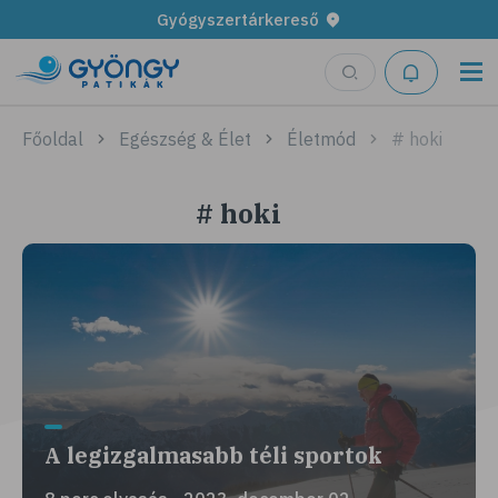
Gyógyszertárkereső
Főoldal
Egészség & Élet
Életmód
# hoki
# hoki
A legizgalmasabb téli sportok