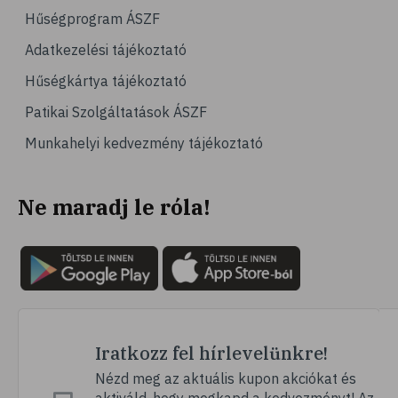
# számítógépes játék
Hűségprogram ÁSZF
# gyerek
Adatkezelési tájékoztató
# erőszak
Hűségkártya tájékoztató
# agresszió
Patikai Szolgáltatások ÁSZF
# intelligencia
Munkahelyi kedvezmény tájékoztató
# hányinger
# hányás
Ne maradj le róla!
# túlsúly
# hobbi
# szabadidő
# lelki egyensúly
# kardioedzés
# séta
Iratkozz fel hírlevelünkre!
# jóga
Nézd meg az aktuális kupon akciókat és