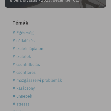
8 perc olvasás - 2023. december 02.
Témák
# Egészség
# célkitűzés
# ízületi fájdalom
# ízületek
# csontritkulás
# csonttörés
# mozgásszervi problémák
# karácsony
# ünnepek
# stressz