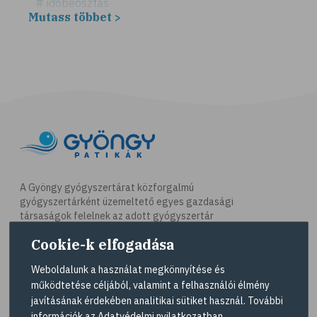
# időbeosztás
Mutass többet >
# háztartás
# takarítás
# tél
# gyógynövények
# sport
# mozgás
# síelés
# szánkózás
A Gyöngy gyógyszertárat közforgalmú
gyógyszertárként üzemeltető egyes gazdasági
# snowboard
társaságok felelnek az adott gyógyszertár
# korcsolyázás
működésért. A Gyöngy gyógyszertárak listáját és
Cookie-k elfogadása
elérhetőségeit a
Gyógyszertár kereső
oldalon
# család
tekintheti meg.
Weboldalunk a használat megkönnyítése és
# pszichológia
működtetése céljából, valamint a felhasználói élmény
Navigáció
# hátfájás
javításának érdekében analitikai sütiket használ. További
információk az
Adatvédelmi nyilatkozatban
.