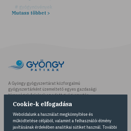
# gyógynövények
Mutass többet >
# hátfájás
# gerinc
# illóolaj
# csontritkulás
# csonttörés
# kardioedzés
# séta
# jóga
A Gyöngy gyógyszertárat közforgalmú
gyógyszertárként üzemeltető egyes gazdasági
# nordic walking
társaságok felelnek az adott gyógyszertár
# testmozgás
működésért. A Gyöngy gyógyszertárak listáját és
Cookie-k elfogadása
elérhetőségeit a
Gyógyszertár kereső
oldalon
# futás
tekintheti meg.
Weboldalunk a használat megkönnyítése és
# kocogás
működtetése céljából, valamint a felhasználói élmény
Navigáció
javításának érdekében analitikai sütiket használ. További
# túrázás