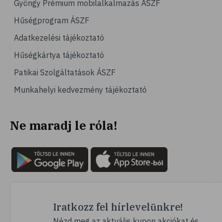
Gyöngy Prémium mobilalkalmazás ÁSZF
# jégpálya
Hűségprogram ÁSZF
# sípálya
Adatkezelési tájékoztató
# sífutás
Hűségkártya tájékoztató
# curling
Patikai Szolgáltatások ÁSZF
# Egészség
Munkahelyi kedvezmény tájékoztató
# immunrendszer
# úszás
Ne maradj le róla!
# izomerősítés
# krónikus betegség
# utazás
# nyaralás
# fertőző betegségek
# szúnyog
Iratkozz fel hírlevelünkre!
# szúnyogcsípés
Nézd meg az aktuális kupon akciókat és