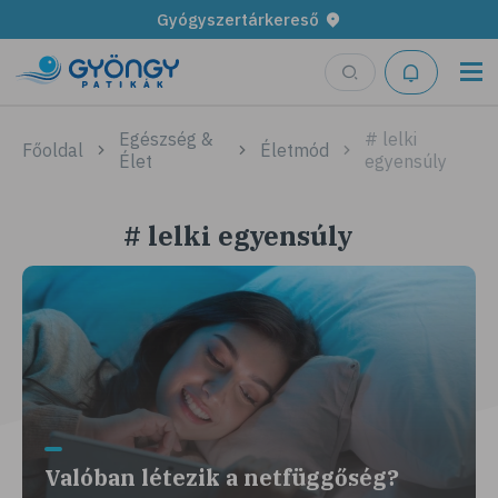
Gyógyszertárkereső
Egészség &
# lelki
Főoldal
Életmód
Élet
egyensúly
# lelki egyensúly
Valóban létezik a netfüggőség?