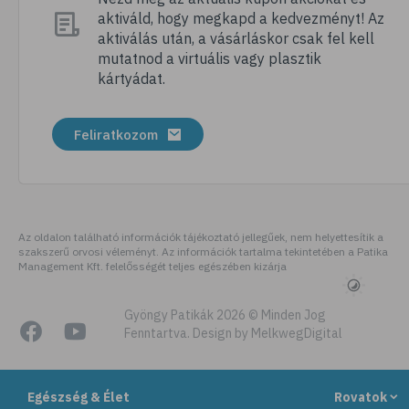
aktiváld, hogy megkapd a kedvezményt! Az
# tábor
aktiválás után, a vásárláskor csak fel kell
# nyári tábor
mutatnod a virtuális vagy plasztik
kártyádat.
# csomagolás
# úticsomag
Feliratkozom
# felszerelés
# útipatika
# rovarriasztó
# fényvédő
Az oldalon található információk tájékoztató jellegűek, nem helyettesítik a
szakszerű orvosi véleményt. Az információk tartalma tekintetében a Patika
# folyadékfogyasztás
Management Kft. felelősségét teljes egészében kizárja
# strand
# strandolás
Gyöngy Patikák 2026 © Minden Jog
Fenntartva. Design by MelkwegDigital
# strandétel
# kalória
Egészség & Élet
Rovatok
# hányinger