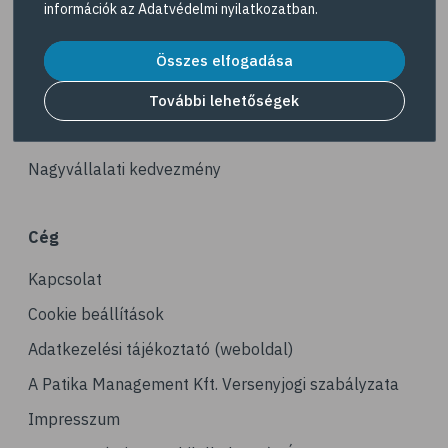
információk az
Adatvédelmi nyilatkozatban
.
# kerékpározás
Akciós termékek
# stresszcsökkentés
Összes elfogadása
Dermokozmetikumok
# gyaloglás
Gyöngy Patika Magazin
További lehetőségek
# ízületi gyulladás
Patika kereső
# tai chi
Nagyvállalati kedvezmény
# tornagyakorlatok
# senior
Cég
# edzés
Kapcsolat
# fizikai aktivitás
# gyorsgyaloglás
Cookie beállítások
# relaxáció
Adatkezelési tájékoztató (weboldal)
# sportolás
A Patika Management Kft. Versenyjogi szabályzata
# hoki
Impresszum
# műkorcsolya