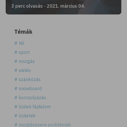
3 perc olvasás - 2021. március 04.
Témák
# tél
# sport
# mozgás
# síelés
# szánkózás
# snowboard
# korcsolyázás
# ízületi fájdalom
# ízületek
# mozgásszervi problémák