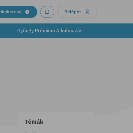
tikakereső
Belépés
Gyöngy Prémium Alkalmazás
Témák