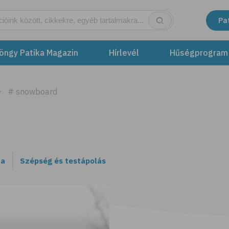
Pa
öngy Patika Magazin
Hírlevél
Hűségprogram
# snowboard
ta
Szépség és testápolás