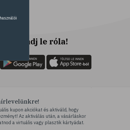
# csontritkulás
# csonttörés
használói
# kardioedzés
# séta
# jóga
Ne maradj le róla!
# nordic walking
# testmozgás
# futás
# kocogás
# túrázás
# kerékpározás
hírlevelünkre!
# stresszcsökkentés
ális kupon akciókat és aktiváld, hogy
# gyaloglás
ményt! Az aktiválás után, a vásárláskor
# ízületi gyulladás
atnod a virtuális vagy plasztik kártyádat.