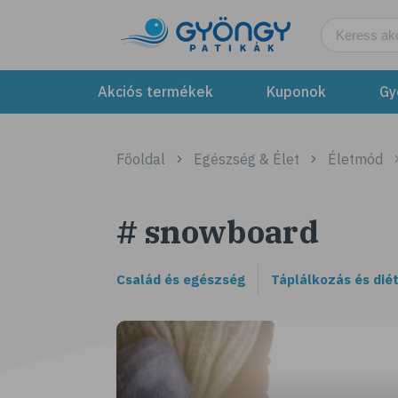
Akciós termékek
Kuponok
Gy
Főoldal
Egészség & Élet
Életmód
# snowboard
Család és egészség
Táplálkozás és dié