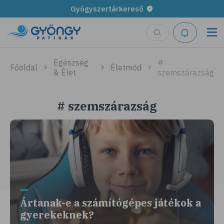
Gyógyszertárkereső
Egészség
#
Főoldal
Életmód
& Élet
szemszárazság
# szemszárazság
Ártanak-e a számítógépes játékok a
gyerekeknek?