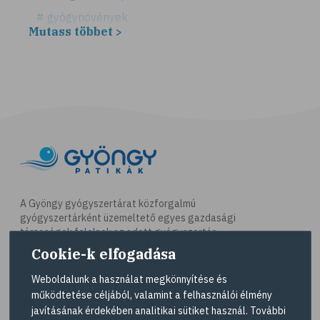
# gyógynövények
Mutass többet >
# hátfájás
# gerinc
# illóolaj
# csontritkulás
# csonttörés
# kardioedzés
# séta
# jóga
A Gyöngy gyógyszertárat közforgalmú
gyógyszertárként üzemeltető egyes gazdasági
# nordic walking
társaságok felelnek az adott gyógyszertár
# testmozgás
működésért. A Gyöngy gyógyszertárak listáját és
Cookie-k elfogadása
elérhetőségeit a
Gyógyszertár kereső
oldalon
# futás
tekintheti meg.
Weboldalunk a használat megkönnyítése és
# kocogás
működtetése céljából, valamint a felhasználói élmény
Navigáció
javításának érdekében analitikai sütiket használ. További
# túrázás