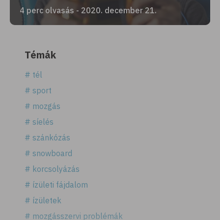
4 perc olvasás - 2020. december 21.
Témák
# tél
# sport
# mozgás
# síelés
# szánkózás
# snowboard
# korcsolyázás
# ízületi fájdalom
# ízületek
# mozgásszervi problémák