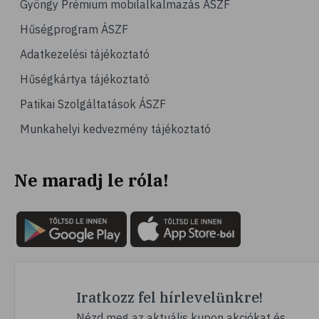
Gyöngy Prémium mobilalkalmazás ÁSZF
# jégpálya
Hűségprogram ÁSZF
# sípálya
Adatkezelési tájékoztató
# sífutás
Hűségkártya tájékoztató
# curling
Patikai Szolgáltatások ÁSZF
# Egészség
Munkahelyi kedvezmény tájékoztató
# immunrendszer
# úszás
Ne maradj le róla!
# izomerősítés
# krónikus betegség
# utazás
# nyaralás
# fertőző betegségek
# szúnyog
Iratkozz fel hírlevelünkre!
# szúnyogcsípés
Nézd meg az aktuális kupon akciókat és