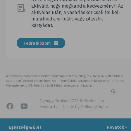
aktiváld, hogy megkapd a kedvezményt! Az
# tábor
aktiválás után, a vásárláskor csak fel kell
# nyári tábor
mutatnod a virtuális vagy plasztik
kártyádat.
# csomagolás
# úticsomag
Feliratkozom
# felszerelés
# útipatika
# rovarriasztó
# fényvédő
Az oldalon található információk tájékoztató jellegűek, nem helyettesítik a
szakszerű orvosi véleményt. Az információk tartalma tekintetében a Patika
# folyadékfogyasztás
Management Kft. felelősségét teljes egészében kizárja
# strand
# strandolás
Gyöngy Patikák 2026 © Minden Jog
Fenntartva. Design by MelkwegDigital
# strandétel
# kalória
Egészség & Élet
Rovatok
# hányinger