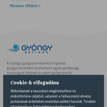
# időbeosztás
Mutass többet >
# háztartás
# takarítás
# tél
# gyógynövények
# sport
# mozgás
# síelés
# szánkózás
A Gyöngy gyógyszertárat közforgalmú
gyógyszertárként üzemeltető egyes gazdasági
# snowboard
társaságok felelnek az adott gyógyszertár
# korcsolyázás
működésért. A Gyöngy gyógyszertárak listáját és
Cookie-k elfogadása
elérhetőségeit a
Gyógyszertár kereső
oldalon
# család
tekintheti meg.
Weboldalunk a használat megkönnyítése és
# pszichológia
működtetése céljából, valamint a felhasználói élmény
Navigáció
# hátfájás
javításának érdekében analitikai sütiket használ. További
információk az
Adatvédelmi nyilatkozatban
.