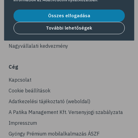
# gerinc
Akciós termékek
# illóolaj
Dermokozmetikumok
Összes elfogadása
# fertőző betegségek
Gyöngy Patika Magazin
További lehetőségek
# immunrendszer
Patika kereső
# látás
Nagyvállalati kedvezmény
# szemszárazság
# magnézium
Cég
# stresszcsökkentés
Kapcsolat
# agy
# agyműködés
Cookie beállítások
# memória
Adatkezelési tájékoztató (weboldal)
# alvás
A Patika Management Kft. Versenyjogi szabályzata
# folyadékfogyasztás
Impresszum
# játék
Gyöngy Prémium mobilalkalmazás ÁSZF