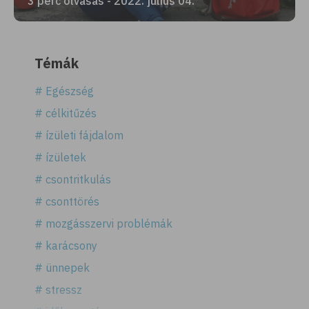
3 perc olvasás - 2022. július 04.
Témák
# Egészség
# célkitűzés
# ízületi fájdalom
# ízületek
# csontritkulás
# csonttörés
# mozgásszervi problémák
# karácsony
# ünnepek
# stressz