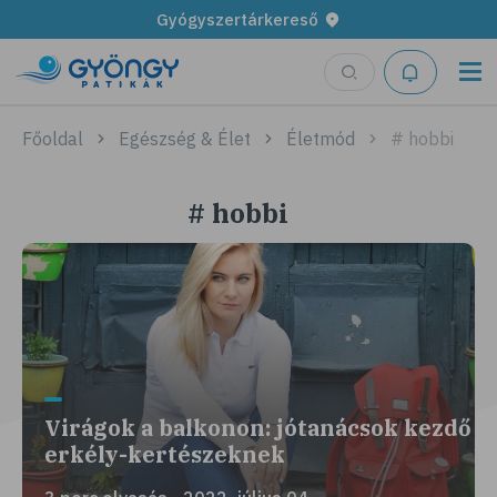
Gyógyszertárkereső
Főoldal
Egészség & Élet
Életmód
# hobbi
# hobbi
Virágok a balkonon: jótanácsok kezdő
erkély-kertészeknek