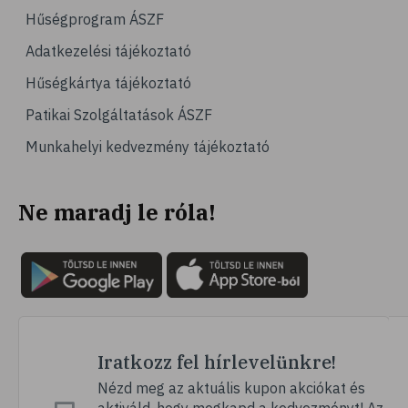
# számítógépes játék
Hűségprogram ÁSZF
# gyerek
Adatkezelési tájékoztató
# erőszak
Hűségkártya tájékoztató
# agresszió
Patikai Szolgáltatások ÁSZF
# intelligencia
Munkahelyi kedvezmény tájékoztató
# hányinger
# hányás
Ne maradj le róla!
# túlsúly
# hobbi
# szabadidő
# lelki egyensúly
# kardioedzés
# séta
Iratkozz fel hírlevelünkre!
# jóga
Nézd meg az aktuális kupon akciókat és