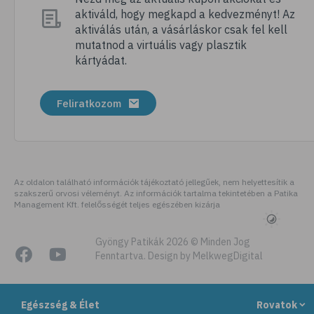
aktiváld, hogy megkapd a kedvezményt! Az
# tábor
aktiválás után, a vásárláskor csak fel kell
# nyári tábor
mutatnod a virtuális vagy plasztik
kártyádat.
# csomagolás
# úticsomag
Feliratkozom
# felszerelés
# útipatika
# rovarriasztó
# fényvédő
Az oldalon található információk tájékoztató jellegűek, nem helyettesítik a
szakszerű orvosi véleményt. Az információk tartalma tekintetében a Patika
# folyadékfogyasztás
Management Kft. felelősségét teljes egészében kizárja
# strand
# strandolás
Gyöngy Patikák 2026 © Minden Jog
Fenntartva. Design by MelkwegDigital
# strandétel
# kalória
Egészség & Élet
Rovatok
# hányinger