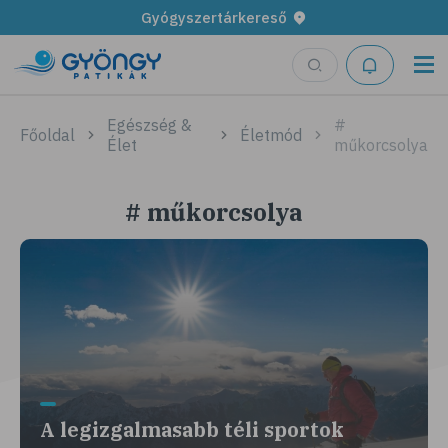
Gyógyszertárkereső
Egészség &
#
Főoldal
Életmód
Élet
műkorcsolya
# műkorcsolya
A legizgalmasabb téli sportok