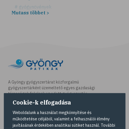
# gyógynövények
Mutass többet >
# hátfájás
# gerinc
# illóolaj
# csontritkulás
# csonttörés
# kardioedzés
# séta
# jóga
A Gyöngy gyógyszertárat közforgalmú
gyógyszertárként üzemeltető egyes gazdasági
# nordic walking
társaságok felelnek az adott gyógyszertár
# testmozgás
működésért. A Gyöngy gyógyszertárak listáját és
Cookie-k elfogadása
elérhetőségeit a
Gyógyszertár kereső
oldalon
# futás
tekintheti meg.
Weboldalunk a használat megkönnyítése és
# kocogás
működtetése céljából, valamint a felhasználói élmény
Navigáció
javításának érdekében analitikai sütiket használ. További
# túrázás