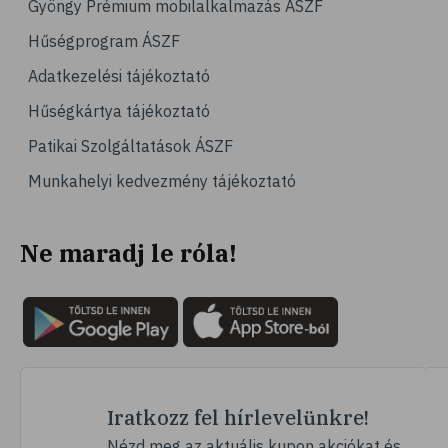
Gyöngy Prémium mobilalkalmazás ÁSZF
# jégpálya
Hűségprogram ÁSZF
# sípálya
Adatkezelési tájékoztató
# sífutás
Hűségkártya tájékoztató
# curling
Patikai Szolgáltatások ÁSZF
# Egészség
Munkahelyi kedvezmény tájékoztató
# immunrendszer
# úszás
Ne maradj le róla!
# izomerősítés
# krónikus betegség
# utazás
# nyaralás
# fertőző betegségek
# szúnyog
Iratkozz fel hírlevelünkre!
# szúnyogcsípés
Nézd meg az aktuális kupon akciókat és