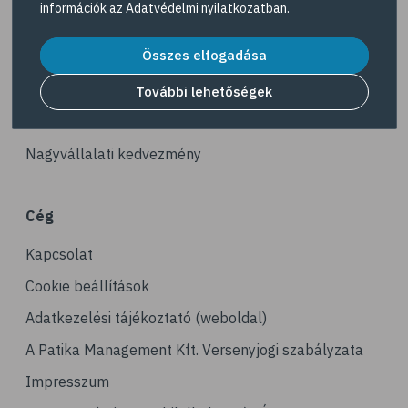
információk az
Adatvédelmi nyilatkozatban
.
# kerékpározás
Akciós termékek
# stresszcsökkentés
Összes elfogadása
Dermokozmetikumok
# gyaloglás
Gyöngy Patika Magazin
További lehetőségek
# ízületi gyulladás
Patika kereső
# tai chi
Nagyvállalati kedvezmény
# tornagyakorlatok
# senior
Cég
# edzés
Kapcsolat
# fizikai aktivitás
# gyorsgyaloglás
Cookie beállítások
# relaxáció
Adatkezelési tájékoztató (weboldal)
# sportolás
A Patika Management Kft. Versenyjogi szabályzata
# hoki
Impresszum
# műkorcsolya