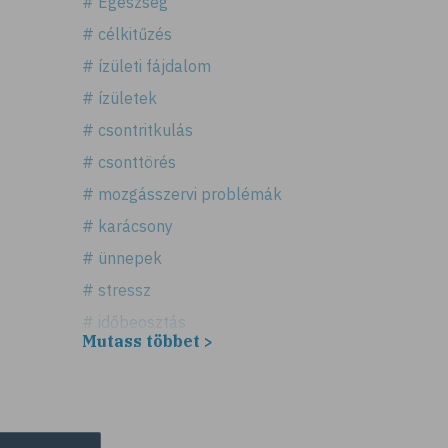
# Egészség
# célkitűzés
# ízületi fájdalom
# ízületek
# csontritkulás
# csonttörés
# mozgásszervi problémák
# karácsony
# ünnepek
# stressz
# időbeosztás
Mutass többet >
# háztartás
# takarítás
# tél