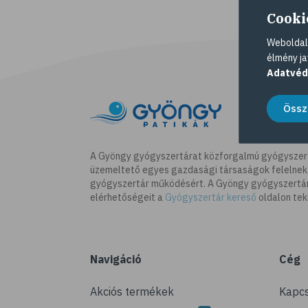
Cooki
Weboldalu
élmény ja
Adatvéd
Össz
A Gyöngy gyógyszertárat közforgalmú gyógyszer
üzemeltető egyes gazdasági társaságok felelnek
gyógyszertár működésért. A Gyöngy gyógyszertára
elérhetőségeit a
Gyógyszertár kereső
oldalon tek
Navigáció
Cég
Akciós termékek
Kapcs