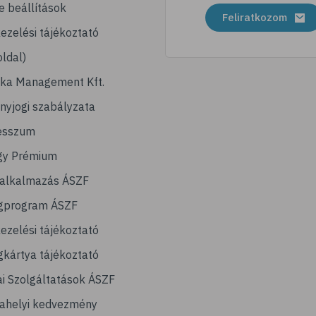
e beállítások
Feliratkozom
ezelési tájékoztató
ldal)
ika Management Kft.
nyjogi szabályzata
esszum
gy Prémium
lalkalmazás ÁSZF
gprogram ÁSZF
ezelési tájékoztató
kártya tájékoztató
ai Szolgáltatások ÁSZF
ahelyi kedvezmény