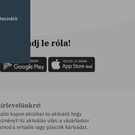
# gyógynövények
# sport
használói
# mozgás
# síelés
# szánkózás
Ne maradj le róla!
# snowboard
# korcsolyázás
# család
# pszichológia
# hátfájás
# gerinc
hírlevelünkre!
# illóolaj
ális kupon akciókat és aktiváld, hogy
# fertőző betegségek
ményt! Az aktiválás után, a vásárláskor
# immunrendszer
atnod a virtuális vagy plasztik kártyádat.