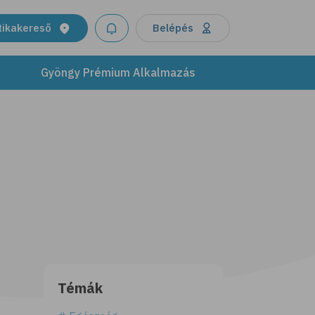
tikakereső
Belépés
Gyöngy Prémium Alkalmazás
Témák