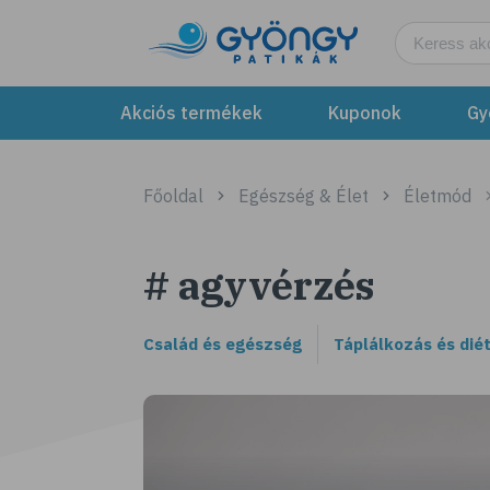
Akciós termékek
Kuponok
Gy
Főoldal
Egészség & Élet
Életmód
# agyvérzés
Család és egészség
Táplálkozás és dié