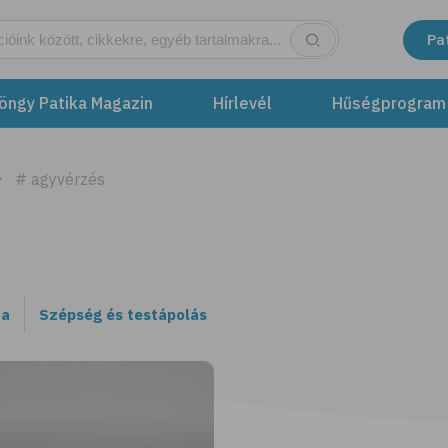
Pa
öngy Patika Magazin
Hírlevél
Hűségprogram
# agyvérzés
ta
Szépség és testápolás