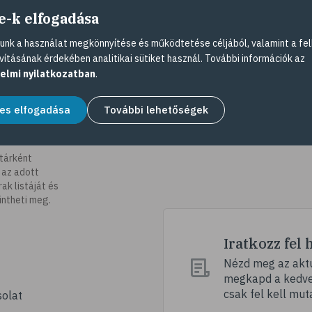
e-k elfogadása
nk a használat megkönnyítése és működtetése céljából, valamint a fel
vításának érdekében analitikai sütiket használ. További információk az
elmi nyilatkozatban
.
es elfogadása
További lehetőségek
tárként
 az adott
k listáját és
intheti meg.
Iratkozz fel 
Nézd meg az aktu
megkapd a kedvez
csak fel kell mut
olat