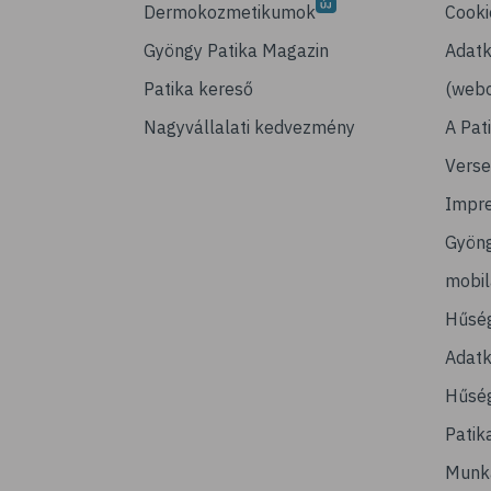
Dermokozmetikumok
Cooki
Gyöngy Patika Magazin
Adatk
Patika kereső
(webo
Nagyvállalati kedvezmény
A Pat
Verse
Impr
Gyön
mobi
Hűsé
Adatk
Hűség
Patik
Munk