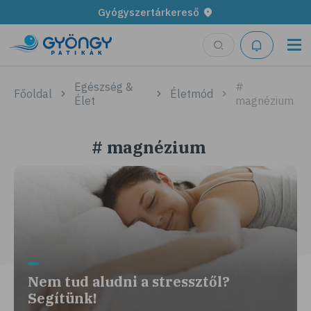
Gyógyszertárkereső
Egészség &
#
Főoldal
Életmód
Élet
magnézium
# magnézium
Nem tud aludni a stressztől?
Segítünk!