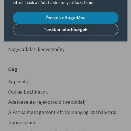
információk az
Adatvédelmi nyilatkozatban
.
# gerinc
Akciós termékek
# illóolaj
Összes elfogadása
Dermokozmetikumok
# fertőző betegségek
Gyöngy Patika Magazin
További lehetőségek
# immunrendszer
Patika kereső
# látás
Nagyvállalati kedvezmény
# szemszárazság
# magnézium
Cég
# stresszcsökkentés
Kapcsolat
# agy
# agyműködés
Cookie beállítások
# memória
Adatkezelési tájékoztató (weboldal)
# alvás
A Patika Management Kft. Versenyjogi szabályzata
# folyadékfogyasztás
Impresszum
# játék