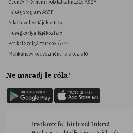
Gyöngy Prémium mobilalkalmazás ÁSZF
# számítógépes játék
Hűségprogram ÁSZF
# gyerek
Adatkezelési tájékoztató
# erőszak
Hűségkártya tájékoztató
# agresszió
Patikai Szolgáltatások ÁSZF
# intelligencia
Munkahelyi kedvezmény tájékoztató
# hányinger
# hányás
Ne maradj le róla!
# túlsúly
# hobbi
# szabadidő
# lelki egyensúly
# kardioedzés
# séta
Iratkozz fel hírlevelünkre!
# jóga
Nézd meg az aktuális kupon akciókat és