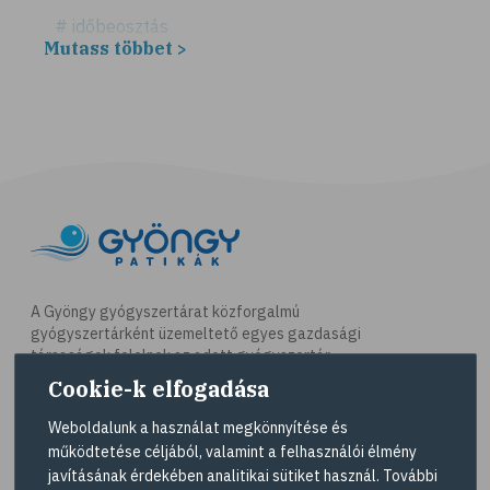
# időbeosztás
Mutass többet >
# háztartás
# takarítás
# tél
# gyógynövények
# sport
# mozgás
# síelés
# szánkózás
A Gyöngy gyógyszertárat közforgalmú
gyógyszertárként üzemeltető egyes gazdasági
# snowboard
társaságok felelnek az adott gyógyszertár
# korcsolyázás
működésért. A Gyöngy gyógyszertárak listáját és
Cookie-k elfogadása
elérhetőségeit a
Gyógyszertár kereső
oldalon
# család
tekintheti meg.
Weboldalunk a használat megkönnyítése és
# pszichológia
működtetése céljából, valamint a felhasználói élmény
Navigáció
javításának érdekében analitikai sütiket használ. További
# hátfájás