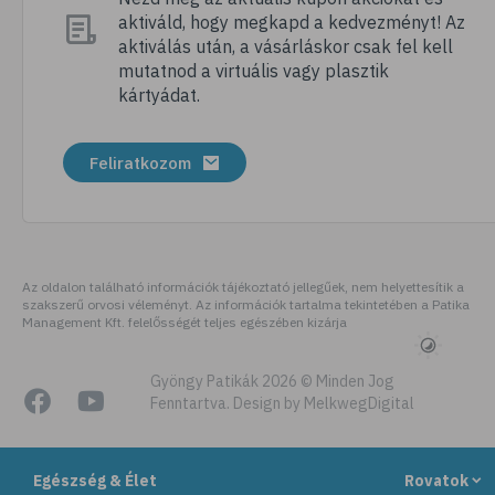
aktiváld, hogy megkapd a kedvezményt! Az
# nordic walking
aktiválás után, a vásárláskor csak fel kell
# meditálás
mutatnod a virtuális vagy plasztik
kártyádat.
# allergia
# alvászavar
Feliratkozom
# kertészkedés
# testmozgás
# légúti allergia
# stresszoldás
Az oldalon található információk tájékoztató jellegűek, nem helyettesítik a
szakszerű orvosi véleményt. Az információk tartalma tekintetében a Patika
# netfüggőség
Management Kft. felelősségét teljes egészében kizárja
# függőségek
# szenvedélybetegség
Gyöngy Patikák 2026 © Minden Jog
Fenntartva. Design by MelkwegDigital
# futás
# kocogás
Egészség & Élet
Rovatok
# cyberbullying