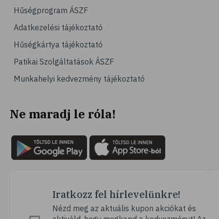
# jégpálya
Hűségprogram ÁSZF
# sípálya
Adatkezelési tájékoztató
# sífutás
Hűségkártya tájékoztató
# curling
Patikai Szolgáltatások ÁSZF
# Egészség
Munkahelyi kedvezmény tájékoztató
# immunrendszer
# úszás
Ne maradj le róla!
# izomerősítés
# krónikus betegség
# utazás
# nyaralás
# fertőző betegségek
# szúnyog
Iratkozz fel hírlevelünkre!
# szúnyogcsípés
Nézd meg az aktuális kupon akciókat és