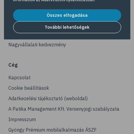
# kerékpározás
Akciós termékek
# stresszcsökkentés
Dermokozmetikumok
Összes elfogadása
# gyaloglás
Gyöngy Patika Magazin
További lehetőségek
# ízületi gyulladás
Patika kereső
# tai chi
Nagyvállalati kedvezmény
# tornagyakorlatok
# senior
Cég
# edzés
Kapcsolat
# fizikai aktivitás
# gyorsgyaloglás
Cookie beállítások
# relaxáció
Adatkezelési tájékoztató (weboldal)
# sportolás
A Patika Management Kft. Versenyjogi szabályzata
# hoki
Impresszum
# műkorcsolya
Gyöngy Prémium mobilalkalmazás ÁSZF