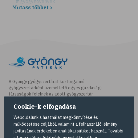
# gyógynövények
Mutass többet >
# hátfájás
# gerinc
# illóolaj
# csontritkulás
# csonttörés
# kardioedzés
# séta
# jóga
A Gyöngy gyógyszertárat közforgalmú
gyógyszertárként üzemeltető egyes gazdasági
# nordic walking
társaságok felelnek az adott gyógyszertár
# testmozgás
működésért. A Gyöngy gyógyszertárak listáját és
Cookie-k elfogadása
elérhetőségeit a
Gyógyszertár kereső
oldalon
# futás
tekintheti meg.
Weboldalunk a használat megkönnyítése és
# kocogás
működtetése céljából, valamint a felhasználói élmény
Navigáció
# túrázás
javításának érdekében analitikai sütiket használ. További
információk az
Adatvédelmi nyilatkozatban
.