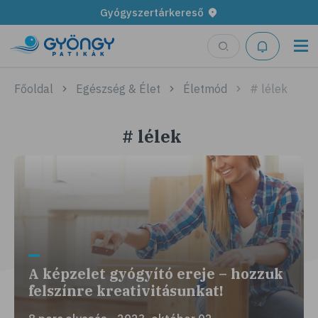
Gyógyszertárkereső
Főoldal
Egészség & Élet
Életmód
# lélek
# lélek
A képzelet gyógyító ereje – hozzuk
felszínre kreativitásunkat!