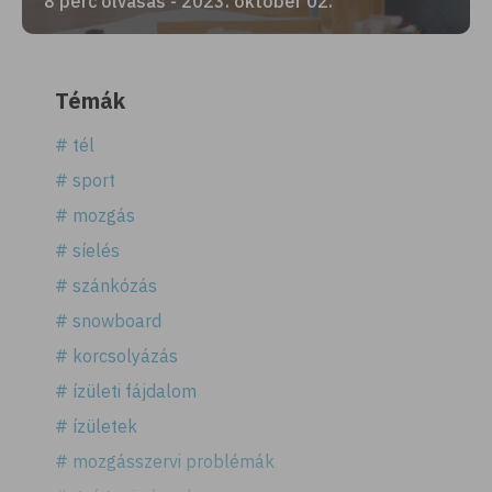
8 perc olvasás - 2023. október 02.
Témák
# tél
# sport
# mozgás
# síelés
# szánkózás
# snowboard
# korcsolyázás
# ízületi fájdalom
# ízületek
# mozgásszervi problémák