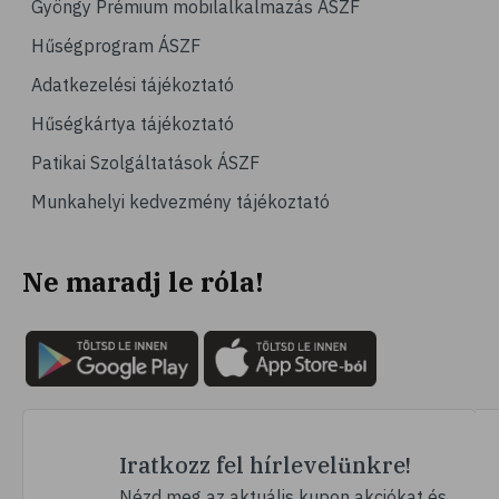
Gyöngy Prémium mobilalkalmazás ÁSZF
# jégpálya
Hűségprogram ÁSZF
# sípálya
Adatkezelési tájékoztató
# sífutás
Hűségkártya tájékoztató
# curling
Patikai Szolgáltatások ÁSZF
# Egészség
Munkahelyi kedvezmény tájékoztató
# immunrendszer
# úszás
Ne maradj le róla!
# izomerősítés
# krónikus betegség
# utazás
# nyaralás
# fertőző betegségek
# szúnyog
Iratkozz fel hírlevelünkre!
# szúnyogcsípés
Nézd meg az aktuális kupon akciókat és