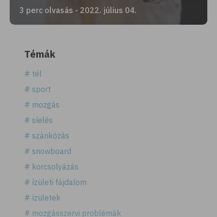
3 perc olvasás - 2022. július 04.
Témák
# tél
# sport
# mozgás
# síelés
# szánkózás
# snowboard
# korcsolyázás
# ízületi fájdalom
# ízületek
# mozgásszervi problémák