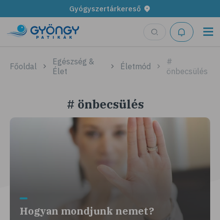
Gyógyszertárkereső
Egészség &
#
Főoldal
Életmód
Élet
önbecsülés
# önbecsülés
Hogyan mondjunk nemet?