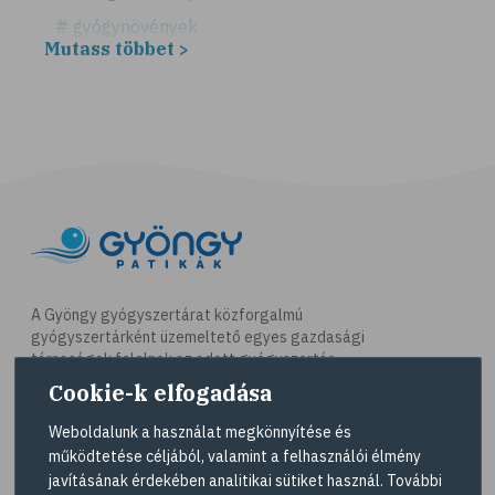
# gyógynövények
Mutass többet >
# hátfájás
# gerinc
# illóolaj
# csontritkulás
# csonttörés
# kardioedzés
# séta
# jóga
A Gyöngy gyógyszertárat közforgalmú
gyógyszertárként üzemeltető egyes gazdasági
# nordic walking
társaságok felelnek az adott gyógyszertár
# testmozgás
működésért. A Gyöngy gyógyszertárak listáját és
Cookie-k elfogadása
elérhetőségeit a
Gyógyszertár kereső
oldalon
# futás
tekintheti meg.
Weboldalunk a használat megkönnyítése és
# kocogás
működtetése céljából, valamint a felhasználói élmény
Navigáció
javításának érdekében analitikai sütiket használ. További
# túrázás