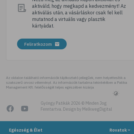
aktiváld, hogy megkapd a kedvezményt! Az
# tábor
aktiválás után, a vásárláskor csak fel kell
# nyári tábor
mutatnod a virtuális vagy plasztik
kártyádat.
# csomagolás
# úticsomag
Feliratkozom
# felszerelés
# útipatika
# rovarriasztó
# fényvédő
Az oldalon található információk tájékoztató jellegűek, nem helyettesítik a
szakszerű orvosi véleményt. Az információk tartalma tekintetében a Patika
# folyadékfogyasztás
Management Kft. felelősségét teljes egészében kizárja
# strand
# strandolás
Gyöngy Patikák 2026 © Minden Jog
Fenntartva. Design by MelkwegDigital
# strandétel
# kalória
Egészség & Élet
Rovatok
# hányinger