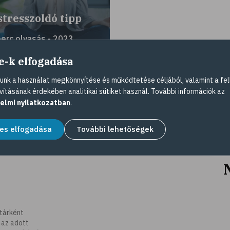
stresszoldó tipp
perc olvasás - 2023.
nius 02.
e-k elfogadása
nk a használat megkönnyítése és működtetése céljából, valamint a fel
vításának érdekében analitikai sütiket használ. További információk az
elmi nyilatkozatban
.
es elfogadása
További lehetőségek
tárként
 az adott