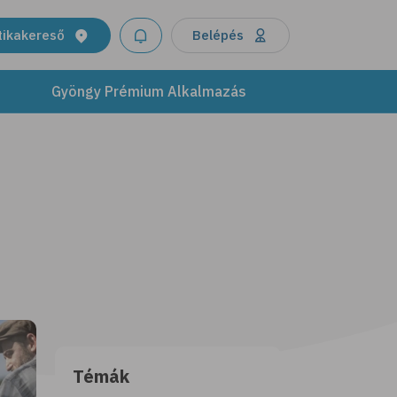
tikakereső
Belépés
Gyöngy Prémium Alkalmazás
Témák