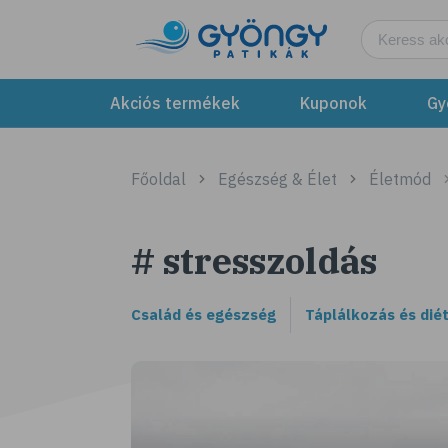
Akciós termékek
Kuponok
Gy
Főoldal
Egészség & Élet
Életmód
# stresszoldás
Család és egészség
Táplálkozás és dié