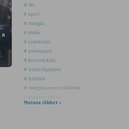
# tél
# sport
# mozgás
# síelés
 a
# szánkózás
# snowboard
# korcsolyázás
# ízületi fájdalom
# ízületek
# mozgásszervi problémák
# gyógynövények
Mutass többet >
# hátfájás
# gerinc
# illóolaj