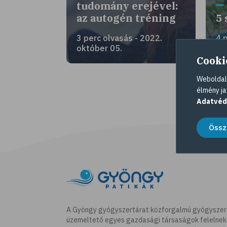
tudomány erejével:
az autogén tréning
5 
3 perc olvasás - 2022.
4 
október 05.
jú
Cooki
Weboldalu
élmény ja
Adatvéd
Össz
A Gyöngy gyógyszertárat közforgalmú gyógyszer
üzemeltető egyes gazdasági társaságok felelnek