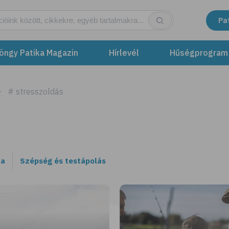
Pa
öngy Patika Magazin
Hírlevél
Hűségprogram
# stresszoldás
ta
Szépség és testápolás