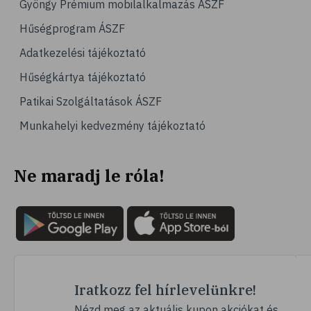
Gyöngy Prémium mobilalkalmazás ÁSZF
# jégpálya
Hűségprogram ÁSZF
# sípálya
Adatkezelési tájékoztató
# sífutás
Hűségkártya tájékoztató
# curling
Patikai Szolgáltatások ÁSZF
# Egészség
Munkahelyi kedvezmény tájékoztató
# immunrendszer
# úszás
Ne maradj le róla!
# izomerősítés
# krónikus betegség
# utazás
# nyaralás
# fertőző betegségek
# szúnyog
Iratkozz fel hírlevelünkre!
# szúnyogcsípés
Nézd meg az aktuális kupon akciókat és