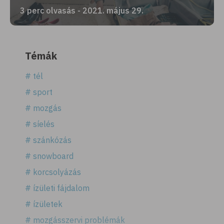
3 perc olvasás - 2021. május 29.
Témák
# tél
# sport
# mozgás
# síelés
# szánkózás
# snowboard
# korcsolyázás
# ízületi fájdalom
# ízületek
# mozgásszervi problémák