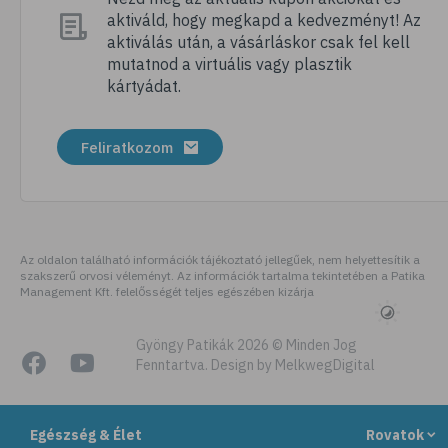
aktiváld, hogy megkapd a kedvezményt! Az
# tábor
aktiválás után, a vásárláskor csak fel kell
# nyári tábor
mutatnod a virtuális vagy plasztik
kártyádat.
# csomagolás
# úticsomag
Feliratkozom
# felszerelés
# útipatika
# rovarriasztó
# fényvédő
Az oldalon található információk tájékoztató jellegűek, nem helyettesítik a
szakszerű orvosi véleményt. Az információk tartalma tekintetében a Patika
# folyadékfogyasztás
Management Kft. felelősségét teljes egészében kizárja
# strand
# strandolás
Gyöngy Patikák 2026 © Minden Jog
Fenntartva. Design by MelkwegDigital
# strandétel
# kalória
Egészség & Élet
Rovatok
# hányinger