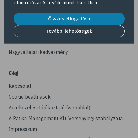
információk az
Adatvédelmi nyilatkozatban
.
# kerékpározás
Akciós termékek
# stresszcsökkentés
Összes elfogadása
Dermokozmetikumok
# gyaloglás
Gyöngy Patika Magazin
További lehetőségek
# ízületi gyulladás
Patika kereső
# tai chi
Nagyvállalati kedvezmény
# tornagyakorlatok
# senior
Cég
# edzés
Kapcsolat
# fizikai aktivitás
# gyorsgyaloglás
Cookie beállítások
# relaxáció
Adatkezelési tájékoztató (weboldal)
# sportolás
A Patika Management Kft. Versenyjogi szabályzata
# hoki
Impresszum
# műkorcsolya