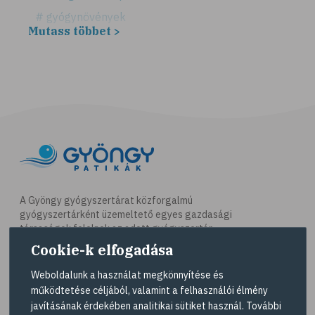
# gyógynövények
Mutass többet >
# hátfájás
# gerinc
# illóolaj
# csontritkulás
# csonttörés
# kardioedzés
# séta
# jóga
A Gyöngy gyógyszertárat közforgalmú
gyógyszertárként üzemeltető egyes gazdasági
# nordic walking
társaságok felelnek az adott gyógyszertár
# testmozgás
működésért. A Gyöngy gyógyszertárak listáját és
Cookie-k elfogadása
elérhetőségeit a
Gyógyszertár kereső
oldalon
# futás
tekintheti meg.
Weboldalunk a használat megkönnyítése és
# kocogás
működtetése céljából, valamint a felhasználói élmény
Navigáció
javításának érdekében analitikai sütiket használ. További
# túrázás